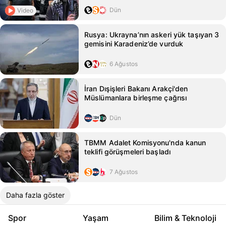
Dün
Video
Rusya: Ukrayna’nın askeri yük taşıyan 3
gemisini Karadeniz’de vurduk
6 Ağustos
İran Dışişleri Bakanı Arakçi'den
Müslümanlara birleşme çağrısı
Dün
TBMM Adalet Komisyonu'nda kanun
teklifi görüşmeleri başladı
7 Ağustos
Daha fazla göster
Spor
Yaşam
Bilim & Teknoloji