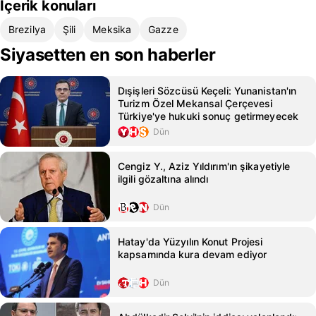
İçerik konuları
Brezilya
Şili
Meksika
Gazze
Siyasetten en son haberler
Dışişleri Sözcüsü Keçeli: Yunanistan'ın
Turizm Özel Mekansal Çerçevesi
Türkiye'ye hukuki sonuç getirmeyecek
Dün
Cengiz Y., Aziz Yıldırım'ın şikayetiyle
ilgili gözaltına alındı
Dün
Hatay'da Yüzyılın Konut Projesi
kapsamında kura devam ediyor
Dün