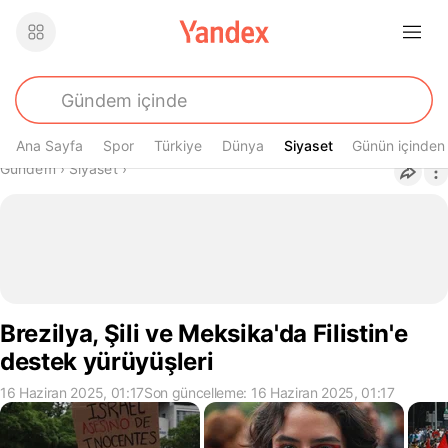
Ana Sayfa
Spor
Türkiye
Dünya
Siyaset
Siyaset
Günün içinden
Buradasın
Gündem
›
Siyaset
›
Brezilya, Şili ve Meksika'da Filistin'e
destek yürüyüşleri
16 Haziran 2025, 01:17
Son güncelleme: 16 Haziran 2025, 01:17