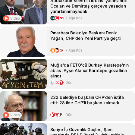
Abdülkadir Selvi'nin iddiası yalanlandı:
Öcalan ve Demirtaş çerçeve yasadan
yararlanamayacak
7 Ağustos
Video
Pınarbaşı Belediye Başkanı Deniz
Yağan, CHP'den Yeni Parti'ye geçti
7 Ağustos
Muğla'da FETÖ'cü Burkay Karatepe'nin
ablası Ayşe Alanur Karatepe gözaltına
alındı
Dün
232 belediye başkanı CHP'den istifa
etti: 28 ilde CHP'li başkan kalmadı
Dün
Video
Suriye İç Güvenlik Güçleri, Şam
kırsalında DEAŞ üyesi 2 kişiyi etkisiz