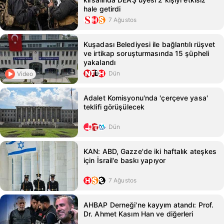
hale getirdi
7 Ağustos
Kuşadası Belediyesi ile bağlantılı rüşvet
ve irtikap soruşturmasında 15 şüpheli
yakalandı
Dün
Video
Adalet Komisyonu'nda 'çerçeve yasa'
teklifi görüşülecek
Dün
KAN: ABD, Gazze'de iki haftalık ateşkes
için İsrail'e baskı yapıyor
7 Ağustos
AHBAP Derneği'ne kayyım atandı: Prof.
Dr. Ahmet Kasım Han ve diğerleri