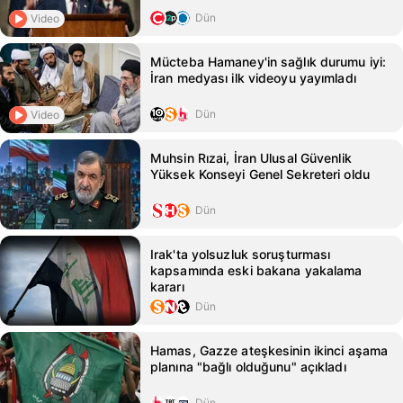
Dün
Video
Mücteba Hamaney'in sağlık durumu iyi:
İran medyası ilk videoyu yayımladı
Dün
Video
Muhsin Rızai, İran Ulusal Güvenlik
Yüksek Konseyi Genel Sekreteri oldu
Dün
Irak'ta yolsuzluk soruşturması
kapsamında eski bakana yakalama
kararı
Dün
Hamas, Gazze ateşkesinin ikinci aşama
planına "bağlı olduğunu" açıkladı
Dün