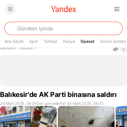
Ana Sayfa
Spor
Türkiye
Dünya
Siyaset
Siyaset
Günün içinden
Buradasın
Gündem
›
Siyaset
›
Balıkesir'de AK Parti binasına saldırı
24 Mart 2025, 06:01
Son güncelleme: 24 Mart 2025, 06:01