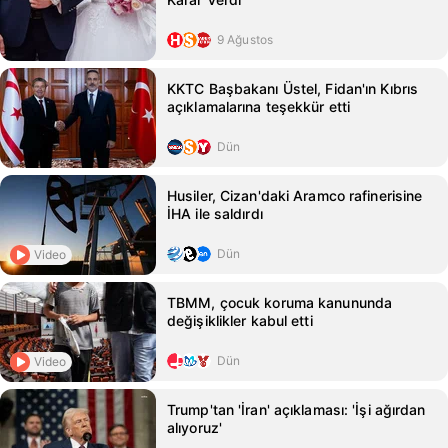
9 Ağustos
KKTC Başbakanı Üstel, Fidan'ın Kıbrıs
açıklamalarına teşekkür etti
Dün
Husiler, Cizan'daki Aramco rafinerisine
İHA ile saldırdı
Dün
Video
TBMM, çocuk koruma kanununda
değişiklikler kabul etti
Dün
Video
Trump'tan 'İran' açıklaması: 'İşi ağırdan
alıyoruz'