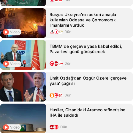
Rusya: Ukrayna’nın askeri amaçla
kullanılan Odessa ve Çornomorsk
limanlarını vurduk
Dün
Video
TBMM'de çerçeve yasa kabul edildi,
Pazartesi günü görüşülecek
Dün
Video
Ümit Özdağ’dan Özgür Özel’e 'çerçeve
yasa' çağrısı
Dün
Husiler, Cizan'daki Aramco rafinerisine
İHA ile saldırdı
Dün
Video