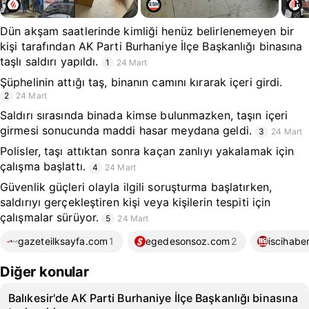
Dün akşam saatlerinde kimliği henüz belirlenemeyen bir
kişi tarafından AK Parti Burhaniye İlçe Başkanlığı binasına
taşlı saldırı yapıldı.
1
24 Mart
Şüphelinin attığı taş, binanın camını kırarak içeri girdi.
2
24 Mart
Saldırı sırasında binada kimse bulunmazken, taşın içeri
girmesi sonucunda maddi hasar meydana geldi.
3
24 Mart
Polisler, taşı attıktan sonra kaçan zanlıyı yakalamak için
çalışma başlattı.
4
24 Mart
Güvenlik güçleri olayla ilgili soruşturma başlatırken,
saldırıyı gerçekleştiren kişi veya kişilerin tespiti için
çalışmalar sürüyor.
5
24 Mart
gazeteilksayfa.com
1
egedesonsoz.com
2
iscihaber
Diğer konular
Balıkesir'de AK Parti Burhaniye İlçe Başkanlığı binasına