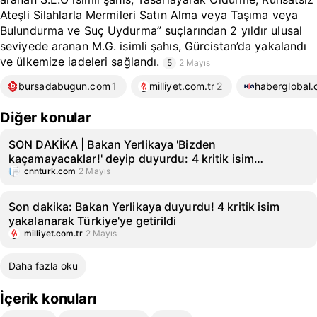
Ateşli Silahlarla Mermileri Satın Alma veya Taşıma veya
Bulundurma ve Suç Uydurma” suçlarından 2 yıldır ulusal
seviyede aranan M.G. isimli şahıs, Gürcistan’da yakalandı
ve ülkemize iadeleri sağlandı.
5
2 Mayıs
bursadabugun.com
1
milliyet.com.tr
2
haberglobal.
Diğer konular
SON DAKİKA | Bakan Yerlikaya 'Bizden
kaçamayacaklar!' deyip duyurdu: 4 kritik isim
yakalandı
cnnturk.com
2 Mayıs
Son dakika: Bakan Yerlikaya duyurdu! 4 kritik isim
yakalanarak Türkiye'ye getirildi
milliyet.com.tr
2 Mayıs
Daha fazla oku
İçerik konuları