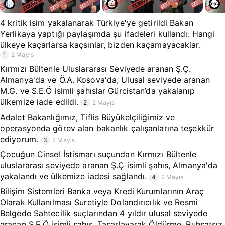
4 kritik isim yakalanarak Türkiye'ye getirildi Bakan
Yerlikaya yaptığı paylaşımda şu ifadeleri kullandı: Hangi
ülkeye kaçarlarsa kaçsınlar, bizden kaçamayacaklar.
1
2 Mayıs
Kırmızı Bültenle Uluslararası Seviyede aranan Ş.Ç.
Almanya'da ve Ö.A. Kosova'da, Ulusal seviyede aranan
M.G. ve S.E.Ö isimli şahıslar Gürcistan’da yakalanıp
ülkemize iade edildi.
2
2 Mayıs
Adalet Bakanlığımız, Tiflis Büyükelçiliğimiz ve
operasyonda görev alan bakanlık çalışanlarına teşekkür
ediyorum.
3
2 Mayıs
Çocuğun Cinsel İstismarı suçundan Kırmızı Bültenle
uluslararası seviyede aranan Ş.Ç isimli şahıs, Almanya'da
yakalandı ve ülkemize iadesi sağlandı.
4
2 Mayıs
Bilişim Sistemleri Banka veya Kredi Kurumlarının Araç
Olarak Kullanılması Suretiyle Dolandırıcılık ve Resmi
Belgede Sahtecilik suçlarından 4 yıldır ulusal seviyede
aranan S.E.Ö isimli şahıs, Tasarlayarak Öldürme, Ruhsatsız