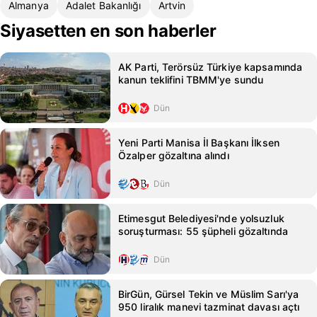
Almanya
Adalet Bakanlığı
Artvin
Siyasetten en son haberler
AK Parti, Terörsüz Türkiye kapsamında
kanun teklifini TBMM'ye sundu
Dün
Yeni Parti Manisa İl Başkanı İlksen
Özalper gözaltına alındı
Dün
Etimesgut Belediyesi'nde yolsuzluk
soruşturması: 55 şüpheli gözaltında
Dün
BirGün, Gürsel Tekin ve Müslim Sarı'ya
950 liralık manevi tazminat davası açtı