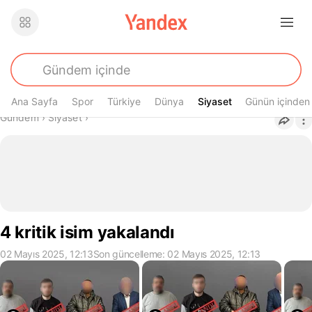
Ana Sayfa
Spor
Türkiye
Dünya
Siyaset
Siyaset
Günün içinden
Buradasın
Gündem
›
Siyaset
›
4 kritik isim yakalandı
02 Mayıs 2025, 12:13
Son güncelleme: 02 Mayıs 2025, 12:13