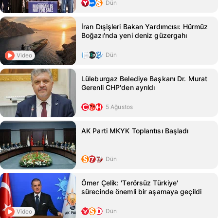
Dün
İran Dışişleri Bakan Yardımcısı: Hürmüz
Boğazı'nda yeni deniz güzergahı
Dün
Video
Lüleburgaz Belediye Başkanı Dr. Murat
Gerenli CHP'den ayrıldı
5 Ağustos
AK Parti MKYK Toplantısı Başladı
Dün
Ömer Çelik: 'Terörsüz Türkiye'
sürecinde önemli bir aşamaya geçildi
Dün
Video