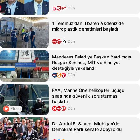
Dün
1 Temmuz'dan itibaren Akdeniz'de
mikroplastik denetimleri başladı
Dün
Menderes Belediye Başkan Yardımcısı
Rüzgar Sönmez, MİT ve Emniyet
desteğiyle yakalandı
Dün
FAA, Marine One helikopteri uçuşu
sırasında güvenlik soruşturması
başlattı
Dün
Video
Dr. Abdul El-Sayed, Michigan'de
Demokrat Parti senato adayı oldu