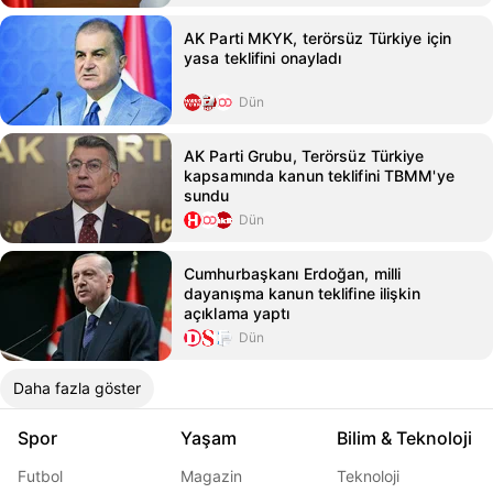
AK Parti MKYK, terörsüz Türkiye için
yasa teklifini onayladı
Dün
AK Parti Grubu, Terörsüz Türkiye
kapsamında kanun teklifini TBMM'ye
sundu
Dün
Cumhurbaşkanı Erdoğan, milli
dayanışma kanun teklifine ilişkin
açıklama yaptı
Dün
Daha fazla göster
Spor
Yaşam
Bilim & Teknoloji
Futbol
Magazin
Teknoloji