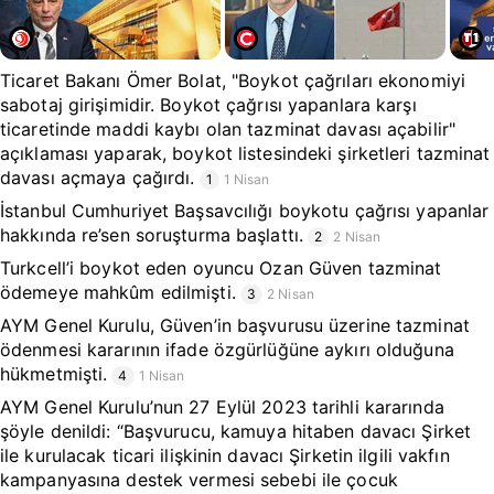
Ticaret Bakanı Ömer Bolat, "Boykot çağrıları ekonomiyi
sabotaj girişimidir. Boykot çağrısı yapanlara karşı
ticaretinde maddi kaybı olan tazminat davası açabilir"
açıklaması yaparak, boykot listesindeki şirketleri tazminat
davası açmaya çağırdı.
1
1 Nisan
İstanbul Cumhuriyet Başsavcılığı boykotu çağrısı yapanlar
hakkında re’sen soruşturma başlattı.
2
2 Nisan
Turkcell’i boykot eden oyuncu Ozan Güven tazminat
ödemeye mahkûm edilmişti.
3
2 Nisan
AYM Genel Kurulu, Güven’in başvurusu üzerine tazminat
ödenmesi kararının ifade özgürlüğüne aykırı olduğuna
hükmetmişti.
4
1 Nisan
AYM Genel Kurulu’nun 27 Eylül 2023 tarihli kararında
şöyle denildi: “Başvurucu, kamuya hitaben davacı Şirket
ile kurulacak ticari ilişkinin davacı Şirketin ilgili vakfın
kampanyasına destek vermesi sebebi ile çocuk