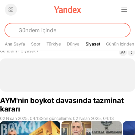
Ana Sayfa
Spor
Türkiye
Dünya
Siyaset
Siyaset
Günün içinden
Buradasın
Gündem
›
Siyaset
›
AYM'nin boykot davasında tazminat
kararı
02 Nisan 2025, 04:13
Son güncelleme: 02 Nisan 2025, 04:13