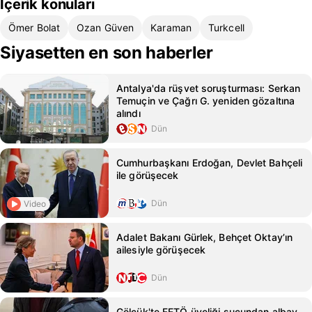
İçerik konuları
Ömer Bolat
Ozan Güven
Karaman
Turkcell
Siyasetten en son haberler
Antalya'da rüşvet soruşturması: Serkan
Temuçin ve Çağrı G. yeniden gözaltına
alındı
Dün
Cumhurbaşkanı Erdoğan, Devlet Bahçeli
ile görüşecek
Dün
Video
Adalet Bakanı Gürlek, Behçet Oktay’ın
ailesiyle görüşecek
Dün
Gölcük'te FETÖ üyeliği suçundan albay