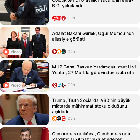
B.G. yakalandı
Dün
Adalet Bakanı Gürlek, Uğur Mumcu'nun
ailesiyle görüşti
Dün
Video
MHP Genel Başkan Yardımcısı İzzet Ulvi
Yönter, 27 Mart'ta görevinden istifa etti
Dün
Video
Trump, Truth Social'da ABD'nin büyük
miktarda mühimmat stoku olduğunu
açıkladı
Dün
Cumhurbaşkanlığına, Cumhurbaşkanı
Yardımcısı Yılmaz vekalet edecek