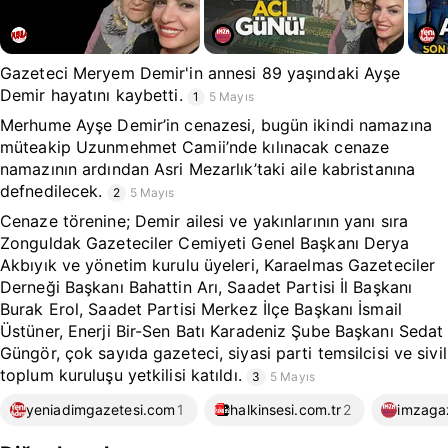
Gazeteci Meryem Demir'in annesi 89 yaşındaki Ayşe
Demir hayatını kaybetti.
1
5 Mayıs
Merhume Ayşe Demir’in cenazesi, bugün ikindi namazına
müteakip Uzunmehmet Camii’nde kılınacak cenaze
namazının ardından Asri Mezarlık’taki aile kabristanına
defnedilecek.
2
5 Mayıs
Cenaze törenine; Demir ailesi ve yakınlarının yanı sıra
Zonguldak Gazeteciler Cemiyeti Genel Başkanı Derya
Akbıyık ve yönetim kurulu üyeleri, Karaelmas Gazeteciler
Derneği Başkanı Bahattin Arı, Saadet Partisi İl Başkanı
Burak Erol, Saadet Partisi Merkez İlçe Başkanı İsmail
Üstüner, Enerji Bir-Sen Batı Karadeniz Şube Başkanı Sedat
Güngör, çok sayıda gazeteci, siyasi parti temsilcisi ve sivil
toplum kuruluşu yetkilisi katıldı.
3
5 Mayıs
yeniadimgazetesi.com
1
halkinsesi.com.tr
2
imzaga