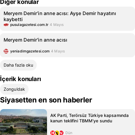
Diğer konular
Meryem Demir’in anne acısı: Ayşe Demir hayatını
kaybetti
pusulagazetesi.com.tr
4 Mayıs
Meryem Demir’in anne acısı
yeniadimgazetesi.com
4 Mayıs
Daha fazla oku
İçerik konuları
Zonguldak
Siyasetten en son haberler
AK Parti, Terörsüz Türkiye kapsamında
kanun teklifini TBMM'ye sundu
Dün