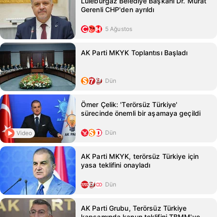
Lüleburgaz Belediye Başkanı Dr. Murat
Gerenli CHP'den ayrıldı
5 Ağustos
AK Parti MKYK Toplantısı Başladı
Dün
Ömer Çelik: 'Terörsüz Türkiye'
sürecinde önemli bir aşamaya geçildi
Dün
Video
AK Parti MKYK, terörsüz Türkiye için
yasa teklifini onayladı
Dün
AK Parti Grubu, Terörsüz Türkiye
kapsamında kanun teklifini TBMM'ye