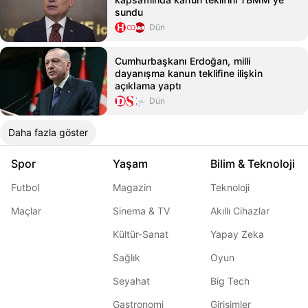
sundu
Dün
Cumhurbaşkanı Erdoğan, milli
dayanışma kanun teklifine ilişkin
açıklama yaptı
Dün
Daha fazla göster
Spor
Yaşam
Bilim & Teknoloji
Futbol
Magazin
Teknoloji
Maçlar
Sinema & TV
Akıllı Cihazlar
Kültür-Sanat
Yapay Zeka
Sağlık
Oyun
Seyahat
Big Tech
Gastronomi
Girişimler