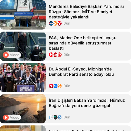
Menderes Belediye Başkan Yardımcısı
Rüzgar Sönmez, MİT ve Emniyet
desteğiyle yakalandı
Dün
FAA, Marine One helikopteri uçuşu
sırasında güvenlik soruşturması
başlattı
Dün
Video
Dr. Abdul El-Sayed, Michigan'de
Demokrat Parti senato adayı oldu
Dün
İran Dışişleri Bakan Yardımcısı: Hürmüz
Boğazı'nda yeni deniz güzergahı
Dün
Video