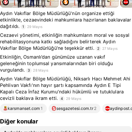
Aydın Vakıflar Bölge Müdürlüğü'nün organize ettiği
etkinlikte, cezaevindeki mahkumlara hazırlanan baklavalar
dağıtıldı.
1
29 Mayıs
Cezaevi yönetimi, etkinliğin mahkumların moral ve sosyal
rehabilitasyonuna katkı sağladığını belirterek Aydın
Vakıflar Bölge Müdürlüğü’ne teşekkür etti.
2
27 Mayıs
Etkinliğin, Osmanlı’dan günümüze uzanan vakıf
geleneğinin toplumsal yansımalarından biri olduğu
vurgulandı.
3
28 Mayıs
Aydın Vakıflar Bölge Müdürlüğü, Niksarlı Hacı Mehmet Ahi
Pehlivan Vakfı'nın hayır şartı kapsamında Aydın E Tipi
Kapalı Ceza İnfaz Kurumu'ndaki hükümlü ve tutuklulara
cevizli baklava ikram etti.
4
29 Mayıs
karsmanset.com
1
sesgazetesi.com.tr
2
aydinpost
Diğer konular