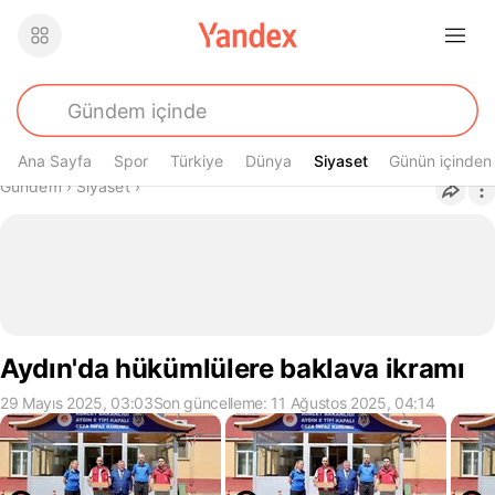
Ana Sayfa
Spor
Türkiye
Dünya
Siyaset
Siyaset
Günün içinden
Buradasın
Gündem
›
Siyaset
›
Aydın'da hükümlülere baklava ikramı
29 Mayıs 2025, 03:03
Son güncelleme: 11 Ağustos 2025, 04:14