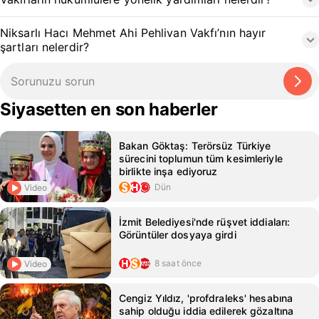
Niksarlı Hacı Mehmet Ahi Pehlivan Vakfı’nın hayır
şartları nelerdir?
Siyasetten en son haberler
Bakan Göktaş: Terörsüz Türkiye
sürecini toplumun tüm kesimleriyle
birlikte inşa ediyoruz
Dün
Video
İzmit Belediyesi'nde rüşvet iddiaları:
Görüntüler dosyaya girdi
8 saat önce
Video
Cengiz Yıldız, 'profdraleks' hesabına
sahip olduğu iddia edilerek gözaltına