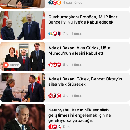
4 saat önce
Cumhurbaşkanı Erdoğan, MHP lideri
Bahçeli'yi Külliye'de kabul edecek
7 saat önce
Adalet Bakanı Akın Gürlek, Uğur
Mumcu'nun ailesini kabul etti
5 saat önce
Video
Adalet Bakanı Gürlek, Behçet Oktay’ın
ailesiyle görüşecek
8 saat önce
Netanyahu: İran'ın nükleer silah
geliştirmesini engellemek için ne
gerekiyorsa yapacağız
Dün