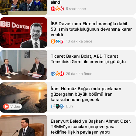
alındı
5 saat önce
İBB Davası'nda Ekrem İmamoğlu dahil
53 ismin tutukluluğunun devamına karar
verildi
13 dakika önce
Ticaret Bakanı Bolat, ABD Ticaret
Temsilcisi Greer ile çevrim içi görüştü
29 dakika önce
İran: Hürmüz Boğazı’nda planlanan
güzergahın büyük bölümü İran
karasularından geçecek
Dün
Video
Esenyurt Belediye Başkanı Ahmet Özer,
TBMM'ye sunulan çerçeve yasa
teklifine ilişkin paylaşım yaptı