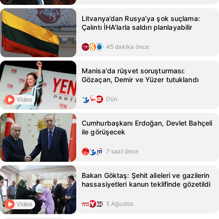
Litvanya’dan Rusya’ya şok suçlama:
Çalıntı İHA’larla saldırı planlayabilir
45 dakika önce
Manisa'da rüşvet soruşturması:
Gözaçan, Demir ve Yüzer tutuklandı
Dün
Video
Cumhurbaşkanı Erdoğan, Devlet Bahçeli
ile görüşecek
7 saat önce
Bakan Göktaş: Şehit aileleri ve gazilerin
hassasiyetleri kanun teklifinde gözetildi
5 Ağustos
Video