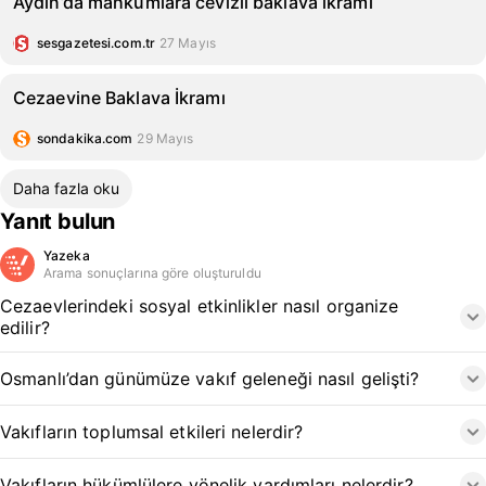
Aydın’da mahkumlara cevizli baklava ikramı
sesgazetesi.com.tr
27 Mayıs
Cezaevine Baklava İkramı
sondakika.com
29 Mayıs
Daha fazla oku
Yanıt bulun
Yazeka
Arama sonuçlarına göre oluşturuldu
Cezaevlerindeki sosyal etkinlikler nasıl organize
edilir?
Osmanlı’dan günümüze vakıf geleneği nasıl gelişti?
Vakıfların toplumsal etkileri nelerdir?
Vakıfların hükümlülere yönelik yardımları nelerdir?