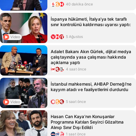
40 dakika önce
İspanya hükümeti, İtalya’ya tek taraflı
sınır kontrolünü kaldırması uyarısı yaptı:
5 Ağustos
Video
Adalet Bakanı Akın Gürlek, dijital medya
çalıştayında yasa çalışması hakkında
açıklama yaptı
4 saat önce
İstanbul mahkemesi, AHBAP Derneği'ne
kayyım atadı ve faaliyetlerini durdurdu
5 saat önce
Video
Hasan Can Kaya’nın Konuşanlar
Programına Katılan Seyirci Gözaltına
Alınıp Sınır Dışı Edildi
1 saat önce