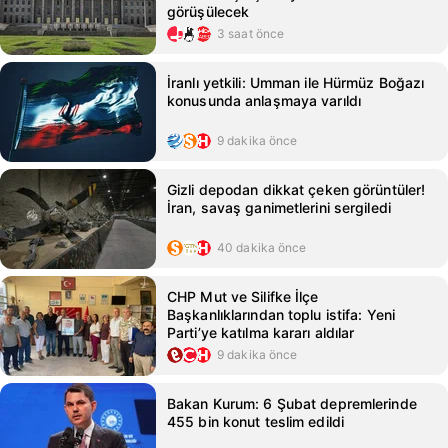
görüşülecek
3 saat önce
İranlı yetkili: Umman ile Hürmüz Boğazı
konusunda anlaşmaya varıldı
9 dakika önce
Gizli depodan dikkat çeken görüntüler!
İran, savaş ganimetlerini sergiledi
40 dakika önce
CHP Mut ve Silifke İlçe
Başkanlıklarından toplu istifa: Yeni
Parti’ye katılma kararı aldılar
9 dakika önce
Bakan Kurum: 6 Şubat depremlerinde
455 bin konut teslim edildi