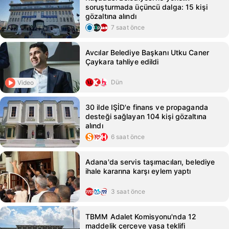
soruşturmada üçüncü dalga: 15 kişi
gözaltına alındı
7 saat önce
Avcılar Belediye Başkanı Utku Caner
Çaykara tahliye edildi
Dün
Video
30 ilde IŞİD'e finans ve propaganda
desteği sağlayan 104 kişi gözaltına
alındı
6 saat önce
Adana'da servis taşımacıları, belediye
ihale kararına karşı eylem yaptı
3 saat önce
TBMM Adalet Komisyonu'nda 12
maddelik çerçeve yasa teklifi