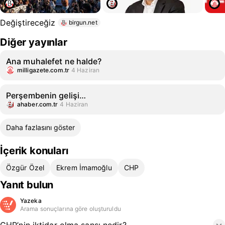
Değiştireceğiz
birgun.net
Diğer yayınlar
Ana muhalefet ne halde?
milligazete.com.tr
4 Haziran
Perşembenin gelişi…
ahaber.com.tr
4 Haziran
Daha fazlasını göster
İçerik konuları
Özgür Özel
Ekrem İmamoğlu
CHP
Yanıt bulun
Yazeka
Arama sonuçlarına göre oluşturuldu