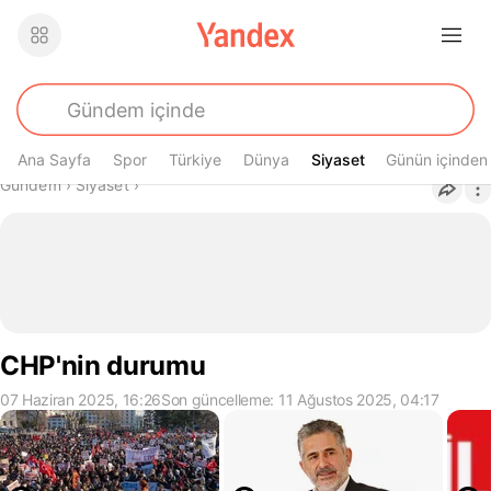
Ana Sayfa
Spor
Türkiye
Dünya
Siyaset
Siyaset
Günün içinden
Buradasın
Gündem
›
Siyaset
›
CHP'nin durumu
07 Haziran 2025, 16:26
Son güncelleme: 11 Ağustos 2025, 04:17