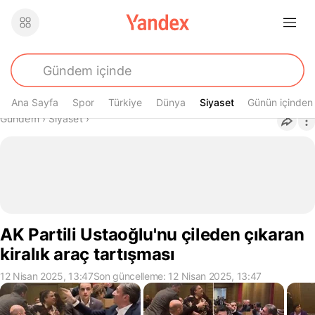
Ana Sayfa
Spor
Türkiye
Dünya
Siyaset
Siyaset
Günün içinden
Buradasın
Gündem
›
Siyaset
›
AK Partili Ustaoğlu'nu çileden çıkaran
kiralık araç tartışması
12 Nisan 2025, 13:47
Son güncelleme: 12 Nisan 2025, 13:47