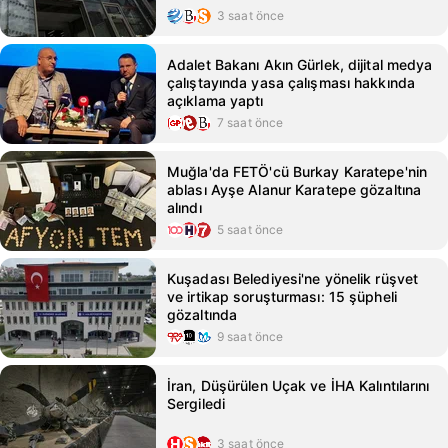
3 saat önce
Adalet Bakanı Akın Gürlek, dijital medya
çalıştayında yasa çalışması hakkında
açıklama yaptı
7 saat önce
Muğla'da FETÖ'cü Burkay Karatepe'nin
ablası Ayşe Alanur Karatepe gözaltına
alındı
5 saat önce
Kuşadası Belediyesi'ne yönelik rüşvet
ve irtikap soruşturması: 15 şüpheli
gözaltında
9 saat önce
İran, Düşürülen Uçak ve İHA Kalıntılarını
Sergiledi
3 saat önce