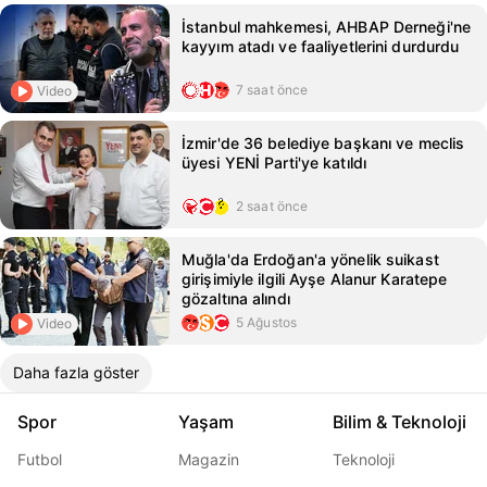
İstanbul mahkemesi, AHBAP Derneği'ne
kayyım atadı ve faaliyetlerini durdurdu
7 saat önce
Video
İzmir'de 36 belediye başkanı ve meclis
üyesi YENİ Parti'ye katıldı
2 saat önce
Muğla'da Erdoğan'a yönelik suikast
girişimiyle ilgili Ayşe Alanur Karatepe
gözaltına alındı
5 Ağustos
Video
Daha fazla göster
Spor
Yaşam
Bilim & Teknoloji
Futbol
Magazin
Teknoloji