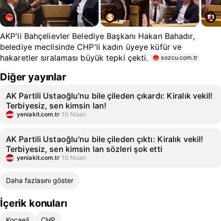
AKP'li Bahçelievler Belediye Başkanı Hakan Bahadır,
belediye meclisinde CHP'li kadın üyeye küfür ve
hakaretler sıralaması büyük tepki çekti.
sozcu.com.tr
Diğer yayınlar
AK Partili Ustaoğlu'nu bile çileden çıkardı: Kiralık vekil!
Terbiyesiz, sen kimsin lan!
yeniakit.com.tr
10 Nisan
AK Partili Ustaoğlu'nu bile çileden çıktı: Kiralık vekil!
Terbiyesiz, sen kimsin lan sözleri şok etti
yeniakit.com.tr
10 Nisan
Daha fazlasını göster
İçerik konuları
Kocaeli
CHP