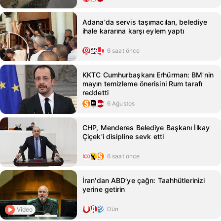
Adana'da servis taşımacıları, belediye
ihale kararına karşı eylem yaptı
6 saat önce
KKTC Cumhurbaşkanı Erhürman: BM'nin
mayın temizleme önerisini Rum tarafı
reddetti
6 Ağustos
CHP, Menderes Belediye Başkanı İlkay
Çiçek'i disipline sevk etti
6 saat önce
İran'dan ABD’ye çağrı: Taahhütlerinizi
yerine getirin
Dün
Video