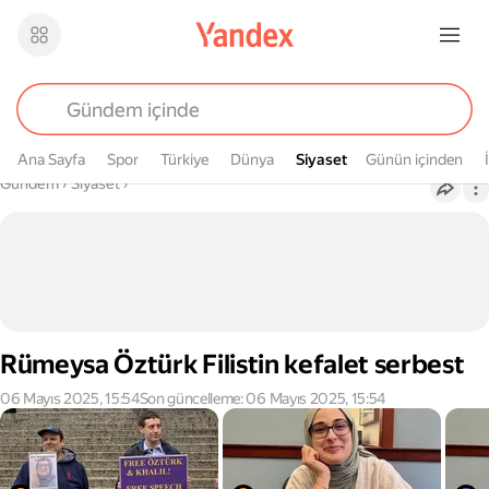
Ana Sayfa
Spor
Türkiye
Dünya
Siyaset
Siyaset
Günün içinden
Buradasın
Gündem
›
Siyaset
›
Rümeysa Öztürk Filistin kefalet serbest
06 Mayıs 2025, 15:54
Son güncelleme: 06 Mayıs 2025, 15:54