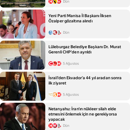
Dün
Yeni Parti Manisa İl Başkanı İlksen
Özalper gözaltına alındı
Dün
Lüleburgaz Belediye Başkanı Dr. Murat
Gerenli CHP'den ayrıldı
5 Ağustos
İsrail'den Ekvador'a 44 yıl aradan sonra
ilk ziyaret
5 Ağustos
Netanyahu: İran'ın nükleer silah elde
etmesini önlemek için ne gerekiyorsa
yapacak
Dün