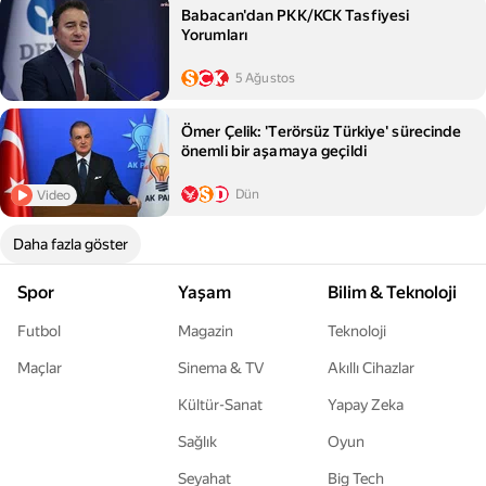
Babacan'dan PKK/KCK Tasfiyesi
Yorumları
5 Ağustos
Ömer Çelik: 'Terörsüz Türkiye' sürecinde
önemli bir aşamaya geçildi
Dün
Video
Daha fazla göster
Spor
Yaşam
Bilim & Teknoloji
Futbol
Magazin
Teknoloji
Maçlar
Sinema & TV
Akıllı Cihazlar
Kültür-Sanat
Yapay Zeka
Sağlık
Oyun
Seyahat
Big Tech