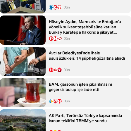
Dün
Hüseyin Aydın, Marmaris'te Erdoğan'a
yönelik suikast teşebbüsüne katılan
Burkay Karatepe hakkında şikayet
sundu
Dün
Avcılar Belediyesi'nde ihale
usulsüzlükleri: 14 şüpheli gözaltına alındı
Dün
BAM, garsonun işten çıkarılmasını
geçersiz bulup işe iade etti
Dün
AK Parti, Terörsüz Türkiye kapsamında
kanun teklifini TBMM'ye sundu