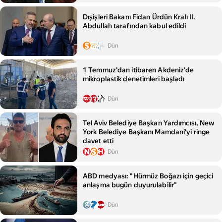
Dışişleri Bakanı Fidan Ürdün Kralı II.
Abdullah tarafından kabul edildi
Dün
1 Temmuz'dan itibaren Akdeniz'de
mikroplastik denetimleri başladı
Dün
Tel Aviv Belediye Başkan Yardımcısı, New
York Belediye Başkanı Mamdani'yi ringe
davet etti
Dün
ABD medyası: "Hürmüz Boğazı için geçici
anlaşma bugün duyurulabilir"
Dün