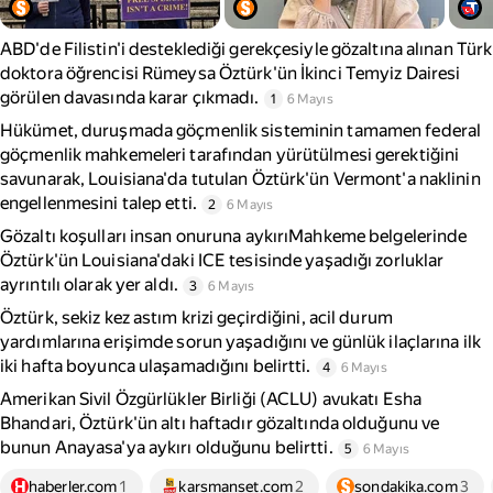
ABD'de Filistin'i desteklediği gerekçesiyle gözaltına alınan Türk
doktora öğrencisi Rümeysa Öztürk'ün İkinci Temyiz Dairesi
görülen davasında karar çıkmadı.
1
6 Mayıs
Hükümet, duruşmada göçmenlik sisteminin tamamen federal
göçmenlik mahkemeleri tarafından yürütülmesi gerektiğini
savunarak, Louisiana'da tutulan Öztürk'ün Vermont'a naklinin
engellenmesini talep etti.
2
6 Mayıs
Gözaltı koşulları insan onuruna aykırıMahkeme belgelerinde
Öztürk'ün Louisiana'daki ICE tesisinde yaşadığı zorluklar
ayrıntılı olarak yer aldı.
3
6 Mayıs
Öztürk, sekiz kez astım krizi geçirdiğini, acil durum
yardımlarına erişimde sorun yaşadığını ve günlük ilaçlarına ilk
iki hafta boyunca ulaşamadığını belirtti.
4
6 Mayıs
Amerikan Sivil Özgürlükler Birliği (ACLU) avukatı Esha
Bhandari, Öztürk'ün altı haftadır gözaltında olduğunu ve
bunun Anayasa'ya aykırı olduğunu belirtti.
5
6 Mayıs
haberler.com
1
karsmanset.com
2
sondakika.com
3