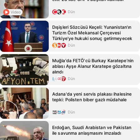
Dün
Video
Dışişleri Sözcüsü Keçeli: Yunanistan'ın
Turizm Özel Mekansal Çerçevesi
Türkiye'ye hukuki sonuç getirmeyecek
Dün
Muğla'da FETÖ'cü Burkay Karatepe'nin
ablası Ayşe Alanur Karatepe gözaltına
alındı
Dün
Adana'da yeni servis plakası ihalesine
tepki: Polisten biber gazlı müdahale
Dün
Erdoğan, Suudi Arabistan ve Pakistan
ile savunma anlaşmasını imzaladı