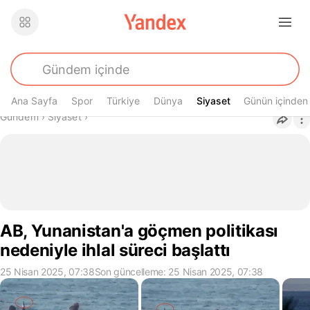
Ana Sayfa
Spor
Türkiye
Dünya
Siyaset
Siyaset
Günün içinden
Buradasın
Gündem
›
Siyaset
›
AB, Yunanistan'a göçmen politikası
nedeniyle ihlal süreci başlattı
25 Nisan 2025, 07:38
Son güncelleme: 25 Nisan 2025, 07:38