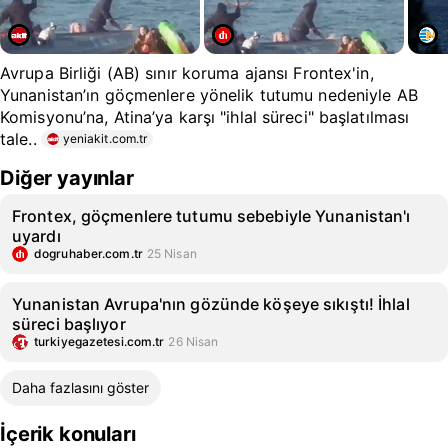
Avrupa Birliği (AB) sınır koruma ajansı Frontex'in,
Yunanistan’ın göçmenlere yönelik tutumu nedeniyle AB
Komisyonu’na, Atina’ya karşı "ihlal süreci" başlatılması
tale..
yeniakit.com.tr
Diğer yayınlar
Frontex, göçmenlere tutumu sebebiyle Yunanistan'ı
uyardı
dogruhaber.com.tr
25 Nisan
Yunanistan Avrupa'nın gözünde köşeye sıkıştı! İhlal
süreci başlıyor
turkiyegazetesi.com.tr
26 Nisan
Daha fazlasını göster
İçerik konuları