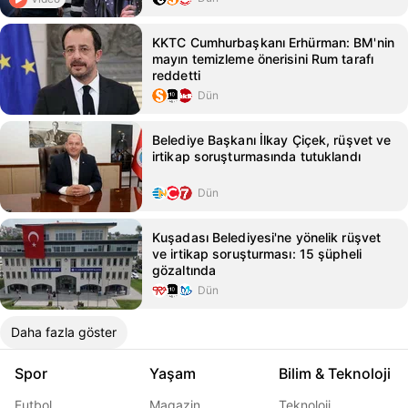
KKTC Cumhurbaşkanı Erhürman: BM'nin
mayın temizleme önerisini Rum tarafı
reddetti
Dün
Belediye Başkanı İlkay Çiçek, rüşvet ve
irtikap soruşturmasında tutuklandı
Dün
Kuşadası Belediyesi'ne yönelik rüşvet
ve irtikap soruşturması: 15 şüpheli
gözaltında
Dün
Daha fazla göster
Spor
Yaşam
Bilim & Teknoloji
Futbol
Magazin
Teknoloji