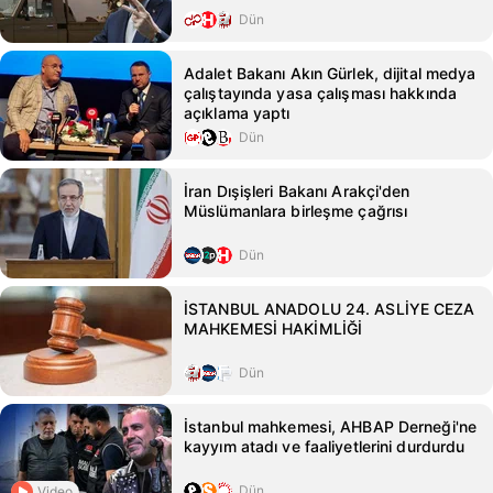
Dün
Adalet Bakanı Akın Gürlek, dijital medya
çalıştayında yasa çalışması hakkında
açıklama yaptı
Dün
İran Dışişleri Bakanı Arakçi'den
Müslümanlara birleşme çağrısı
Dün
İSTANBUL ANADOLU 24. ASLİYE CEZA
MAHKEMESİ HAKİMLİĞİ
Dün
İstanbul mahkemesi, AHBAP Derneği'ne
kayyım atadı ve faaliyetlerini durdurdu
Dün
Video