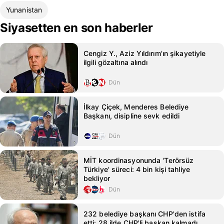
Yunanistan
Siyasetten en son haberler
Cengiz Y., Aziz Yıldırım'ın şikayetiyle
ilgili gözaltına alındı
Dün
İlkay Çiçek, Menderes Belediye
Başkanı, disipline sevk edildi
Dün
MİT koordinasyonunda 'Terörsüz
Türkiye' süreci: 4 bin kişi tahliye
bekliyor
Dün
232 belediye başkanı CHP'den istifa
etti: 28 ilde CHP'li başkan kalmadı