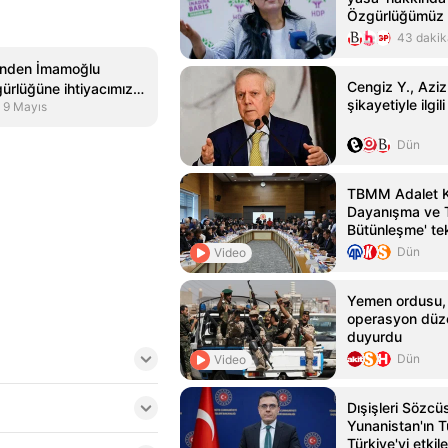
Özgürlüğümüz 
gerek yok
43 dakik
'nden İmamoğlu
Cengiz Y., Aziz 
gürlüğüne ihtiyacımız
şikayetiyle ilgil
9 Mayıs
lu değil
Dün
TBMM Adalet Ko
Dayanışma ve 
Bütünleşme' tekl
Dün
Video
Yemen ordusu, 
operasyon düze
duyurdu
Dün
Video
Dışişleri Sözcü
Yunanistan'ın 
Türkiye'yi etki