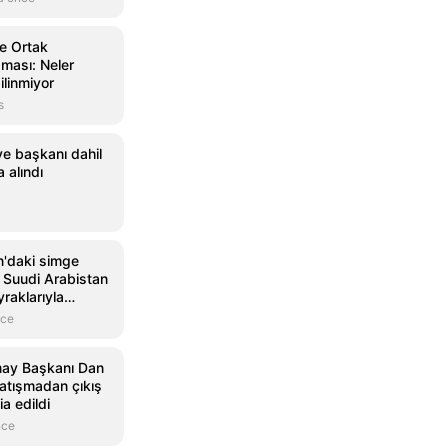
e Ortak
ması: Neler
bilinmiyor
s
ye başkanı dahil
a alındı
n'daki simge
, Suudi Arabistan
raklarıyla
nce
ay Başkanı Dan
 çatışmadan çıkış
ia edildi
nce