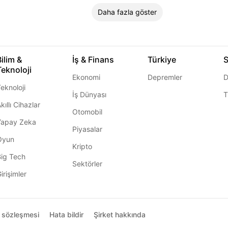
Daha fazla göster
Bilim &
İş & Finans
Türkiye
S
Teknoloji
Ekonomi
Depremler
D
eknoloji
İş Dünyası
T
kıllı Cihazlar
Otomobil
Yapay Zeka
Piyasalar
Oyun
Kripto
Big Tech
Sektörler
irişimler
ı sözleşmesi
Hata bildir
Şirket hakkında