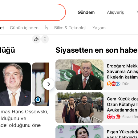
Gündem
Gündem
Alışveriş
et
et
Günün içinden
İş
Bilim & Teknoloji
Yaşam
rlüğü
Siyasetten en son habe
Erdoğan: Mekk
Savunma Anlaş
ülkelerin katılım
Dün
Cem Küçük dos
Ozan Kütahyalı'
Avukatlarından
homas Hans Ossowski,
hamlesi
6 saat ö
 olduğunu ve
inde’ olduğunu öne
Figen Yüksekda
yasa' hakkında