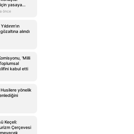
için yasaya
a önce
Yıldırım'ın
i gözaltına alındı
misyonu, 'Milli
Toplumsal
ifini kabul etti
Husilere yönelik
nlediğini
sü Keçeli:
Turizm Çerçevesi
lemeyecek