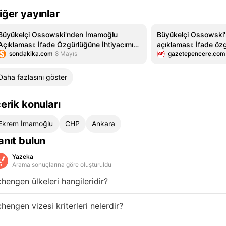
iğer yayınlar
Büyükelçi Ossowski'nden İmamoğlu
Büyükelçi Ossowski
Açıklaması: İfade Özgürlüğüne İhtiyacımız
açıklaması: İfade öz
sondakika.com
8 Mayıs
gazetepencere.com
Var, Son Gelişme Olumlu Değil
var, son gelişme olum
Daha fazlasını göster
çerik konuları
Ekrem İmamoğlu
CHP
Ankara
anıt bulun
Yazeka
Arama sonuçlarına göre oluşturuldu
hengen ülkeleri hangileridir?
hengen vizesi kriterleri nelerdir?