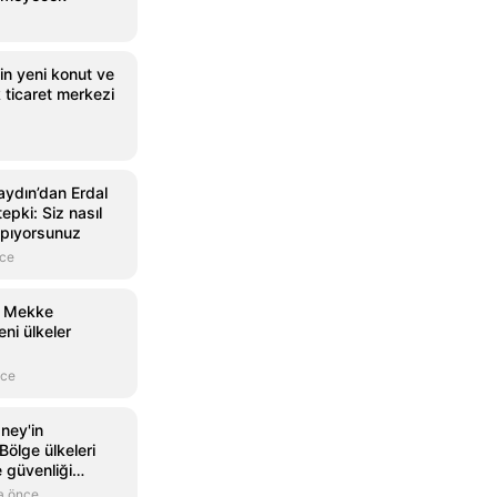
in yeni konut ve
k ticaret merkezi
naydın’dan Erdal
epki: Siz nasıl
apıyorsunuz
nce
: Mekke
ni ülkeler
nce
aney'in
ölge ülkeleri
e güvenliği
a önce