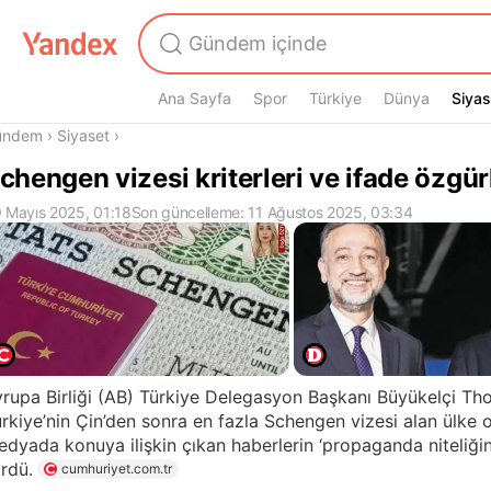
Ana Sayfa
Spor
Türkiye
Dünya
Siyas
Siyas
radasın
ündem
›
Siyaset
›
chengen vizesi kriterleri ve ifade özgü
 Mayıs 2025, 01:18
Son güncelleme: 11 Ağustos 2025, 03:34
rupa Birliği (AB) Türkiye Delegasyon Başkanı Büyükelçi T
rkiye’nin Çin’den sonra en fazla Schengen vizesi alan ülke
dyada konuya ilişkin çıkan haberlerin ‘propaganda niteliğ
rdü.
cumhuriyet.com.tr