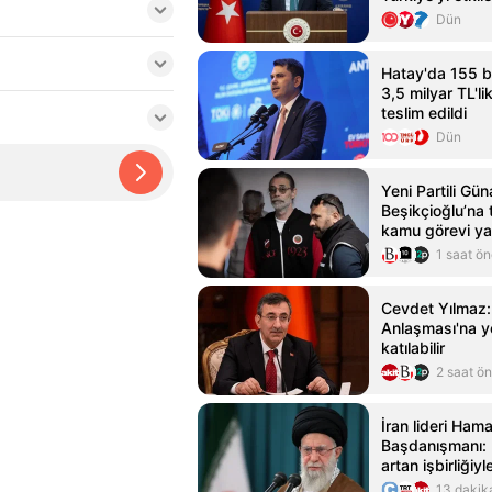
Dün
Hatay'da 155 b
3,5 milyar TL'li
teslim edildi
Dün
Yeni Partili Gü
Beşikçioğlu’na t
kamu görevi y
1 saat ö
Cevdet Yılmaz
Anlaşması'na ye
katılabilir
2 saat ö
İran lideri Ham
Başdanışmanı: B
artan işbirliğiyl
sağlayabilirler
13 dakik