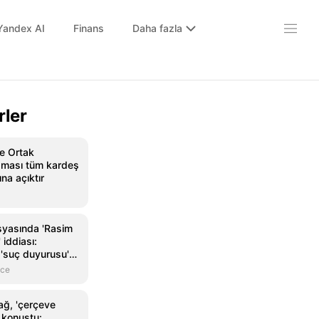
Yandex AI
Finans
Daha fazla
rler
e Ortak
ması tüm kardeş
ına açıktır
yasında 'Rasim
 iddiası:
 'suç duyurusu'
nce
ğ, 'çerçeve
 konuştu: