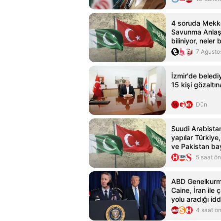
4 soruda Mekk
Savunma Anlaş
biliniyor, neler 
7 Ağusto
İzmir'de beledi
15 kişi gözaltın
Dün
Suudi Arabista
yapılar Türkiye
ve Pakistan bay
ışıklandırıldı
5 saat ö
ABD Genelkurm
Caine, İran ile
yolu aradığı idd
4 saat ö