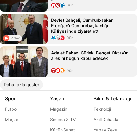
Dün
Devlet Bahçeli, Cumhurbaşkanı
Erdoğan'ı Cumhurbaşkanlığı
Külliyesi'nde ziyaret etti
Dün
Video
Adalet Bakanı Gürlek, Behçet Oktay’ın
ailesini bugün kabul edecek
Dün
Daha fazla göster
Spor
Yaşam
Bilim & Teknoloji
Futbol
Magazin
Teknoloji
Maçlar
Sinema & TV
Akıllı Cihazlar
Kültür-Sanat
Yapay Zeka