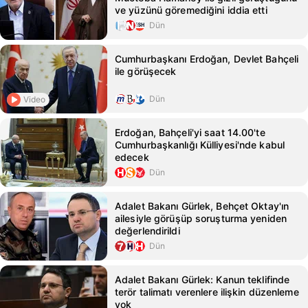
ve yüzünü göremediğini iddia etti
Dün
Cumhurbaşkanı Erdoğan, Devlet Bahçeli
ile görüşecek
Dün
Video
Erdoğan, Bahçeli'yi saat 14.00'te
Cumhurbaşkanlığı Külliyesi'nde kabul
edecek
Dün
Adalet Bakanı Gürlek, Behçet Oktay'ın
ailesiyle görüşüp soruşturma yeniden
değerlendirildi
Dün
Adalet Bakanı Gürlek: Kanun teklifinde
terör talimatı verenlere ilişkin düzenleme
yok