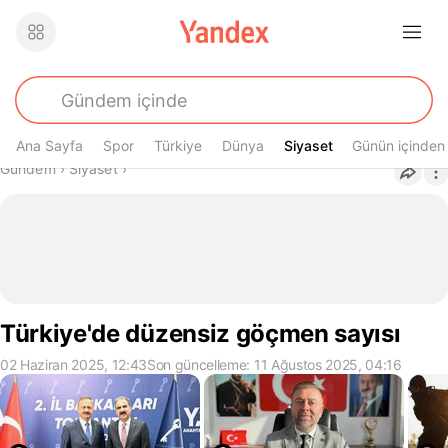
Ana Sayfa
Spor
Türkiye
Dünya
Siyaset
Siyaset
Günün içinden
Buradasın
Gündem
›
Siyaset
›
Türkiye'de düzensiz göçmen sayısı
02 Haziran 2025, 12:43
Son güncelleme: 11 Ağustos 2025, 04:16