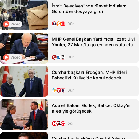
İzmit Belediyesi'nde rüşvet iddiaları:
Görüntüler dosyaya girdi
Dün
Video
MHP Genel Başkan Yardımcısı İzzet Ulvi
Yönter, 27 Mart'ta görevinden istifa etti
Dün
Video
Cumhurbaşkanı Erdoğan, MHP lideri
Bahçeli'yi Külliye'de kabul edecek
Dün
Adalet Bakanı Gürlek, Behçet Oktay’ın
ailesiyle görüşecek
Dün
Cumhurbaşkanlığına Cevdet Yılmaz