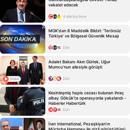
vekalet edecek
4 dakika önce
MGK'dan 8 Maddelik Bildiri: 'Terörsüz
Türkiye' ve Bölgesel Güvenlik Mesajı
Dün
Adalet Bakanı Akın Gürlek, Uğur
Mumcu'nun ailesiyle görüşti
Dün
Video
Kesinleşmiş hapis cezası bulunan ihraç
albay Gölcük’te operasyonla yakalandı -
Haberler Habertürk
Dün
İran International, Pezeşkiyan'ın
Mücteba Hamaney ile gizli görüştüğünü