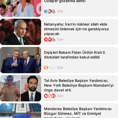
Özalper gözaltına alındı
Dün
Netanyahu: İran'ın nükleer silah elde
etmesini önlemek için ne gerekiyorsa
yapacak
Dün
Dışişleri Bakanı Fidan Ürdün Kralı II.
Abdullah tarafından kabul edildi
Dün
Tel Aviv Belediye Başkan Yardımcısı,
New York Belediye Başkanı Mamdani'yi
ringe davet etti
Dün
Menderes Belediye Başkan Yardımcısı
Rüzgar Sönmez, MİT ve Emniyet