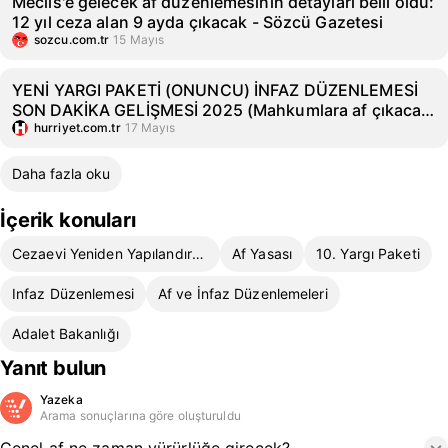
Meclis'e gelecek af düzenlemesinin detayları belli oldu:
12 yıl ceza alan 9 ayda çıkacak - Sözcü Gazetesi
sozcu.com.tr
15 Mayıs
YENİ YARGI PAKETİ (ONUNCU) İNFAZ DÜZENLEMESİ
SON DAKİKA GELİŞMESİ 2025 (Mahkumlara af çıkacak
mı?): Yeni yargı paketi ile COVİD izni düzenlemesi,
hurriyet.com.tr
17 Mayıs
hakime takdir yetkisi gibi pek çok madde
belirginleşiyor! Af ne zaman çıkacak, son durum
Daha fazla oku
nedir?
İçerik konuları
Cezaevi Yeniden Yapılandırması
Af Yasası
10. Yargı Paketi
Infaz Düzenlemesi
Af ve İnfaz Düzenlemeleri
Adalet Bakanlığı
Yanıt bulun
Yazeka
Arama sonuçlarına göre oluşturuldu