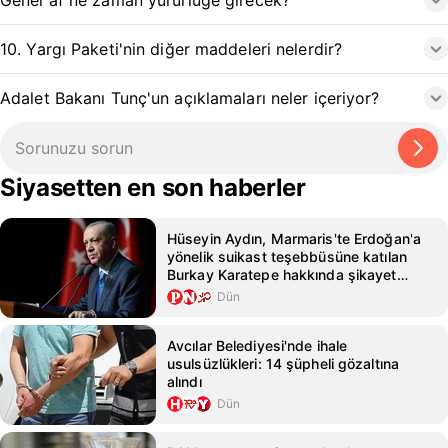
Genel af ne zaman yürürlüğe girecek?
10. Yargı Paketi'nin diğer maddeleri nelerdir?
Adalet Bakanı Tunç'un açıklamaları neler içeriyor?
Siyasetten en son haberler
Hüseyin Aydın, Marmaris'te Erdoğan'a
yönelik suikast teşebbüsüne katılan
Burkay Karatepe hakkında şikayet
sundu
Dün
Avcılar Belediyesi'nde ihale
usulsüzlükleri: 14 şüpheli gözaltına
alındı
Dün