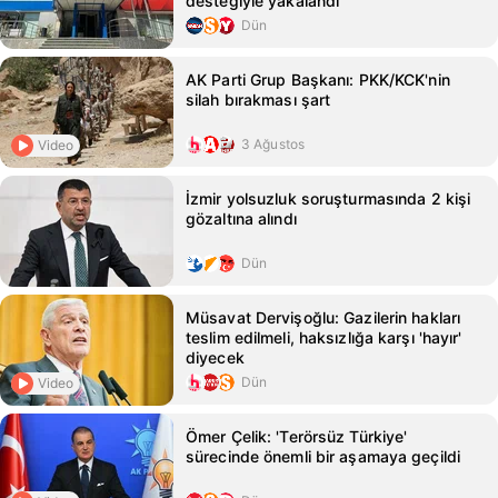
desteğiyle yakalandı
Dün
AK Parti Grup Başkanı: PKK/KCK'nin
silah bırakması şart
3 Ağustos
Video
İzmir yolsuzluk soruşturmasında 2 kişi
gözaltına alındı
Dün
Müsavat Dervişoğlu: Gazilerin hakları
teslim edilmeli, haksızlığa karşı 'hayır'
diyecek
Dün
Video
Ömer Çelik: 'Terörsüz Türkiye'
sürecinde önemli bir aşamaya geçildi