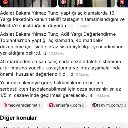
Adalet Bakanı Yılmaz Tunç, yaptığı açıklamalarda 10.
Yargı Paketinin kanun teklifi taslağının tamamlandığını ve
Meclis'e sunulduğunu duyurdu.
1
13 Mayıs
Adalet Bakanı Yılmaz Tunç, Adli Yargı Değerlendirme
Toplantısı’nda yaptığı açıklamada, 40 maddelik
düzenleme içerisinde infaz sistemiyle ilgili yeni adımların
yer aldığını belirtti.
2
13 Mayıs
40 maddeden oluşan çalışmada ceza adaleti sisteminin
artırılmasına yönelik kovuşturma ve infaz aşamalarında
önemli hususlar değerlendirildi.
3
9 Mayıs
Yeni düzenlemeye göre, hükümlülerin denetimli
serbestlikten faydalanabilmesi için ceza süresinin en az
1/5’ini cezaevinde geçirmesi gerekecek.
4
14 Mayıs
medyaradar.net
1
yenisafak.com
2
takvim.com.tr
3
Diğer konular