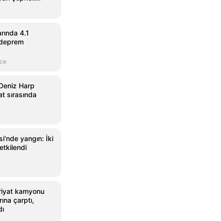
rında 4.1
 deprem
nce
Deniz Harp
at sırasında
i'nde yangın: İki
etkilendi
riyat kamyonu
ına çarptı,
dı