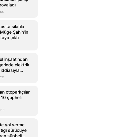
 kovaladı
nce
os'ta silahla
 Müge Şahin'in
rtaya çıktı
kul inşaatından
ğerinde elektrik
 iddiasıyla
nce
an otoparkçılar
 10 şüpheli
nce
te yol verme
tığı sürücüye
ıran şüpheli