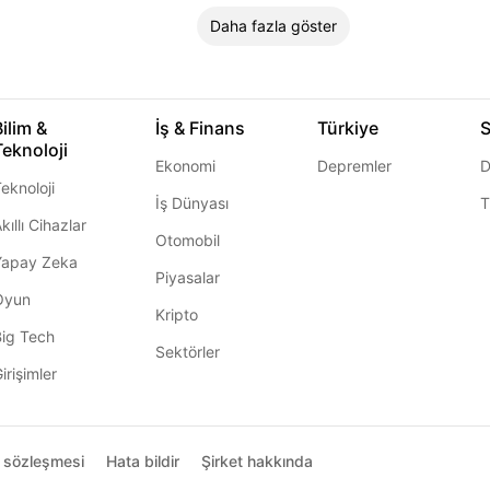
Daha fazla göster
Bilim &
İş & Finans
Türkiye
S
Teknoloji
Ekonomi
Depremler
D
eknoloji
İş Dünyası
T
kıllı Cihazlar
Otomobil
Yapay Zeka
Piyasalar
Oyun
Kripto
Big Tech
Sektörler
irişimler
ı sözleşmesi
Hata bildir
Şirket hakkında