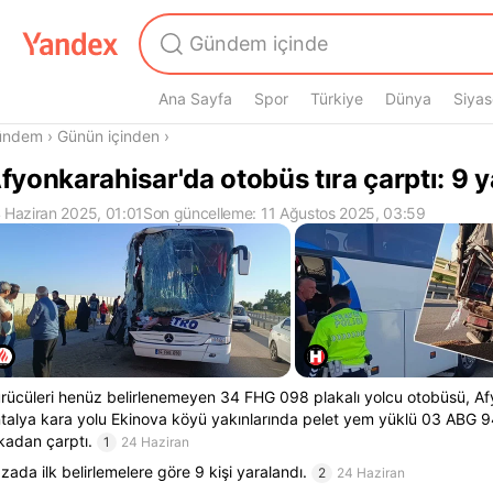
Ana Sayfa
Spor
Türkiye
Dünya
Siyas
radasın
ündem
›
Günün içinden
›
fyonkarahisar'da otobüs tıra çarptı: 9 y
 Haziran 2025, 01:01
Son güncelleme: 11 Ağustos 2025, 03:59
rücüleri henüz belirlenemeyen 34 FHG 098 plakalı yolcu otobüsü, Af
talya kara yolu Ekinova köyü yakınlarında pelet yem yüklü 03 ABG 94
kadan çarptı.
1
24 Haziran
zada ilk belirlemelere göre 9 kişi yaralandı.
2
24 Haziran