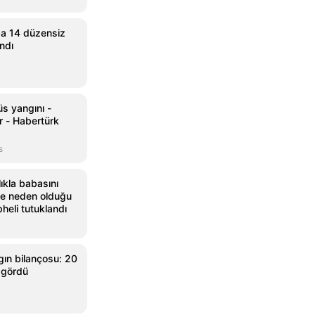
da 14 düzensiz
ndı
üs yangını -
r - Habertürk
s
lıkla babasını
ne neden olduğu
heli tutuklandı
gın bilançosu: 20
 gördü