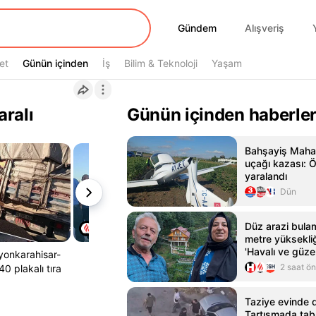
Gündem
Gündem
Alışveriş
et
Günün içinden
Günün içinden
İş
Bilim & Teknoloji
Yaşam
aralı
Günün içinden haberle
Bahşayiş Mahal
uçağı kazası: Ö
yaralandı
Dün
Düz arazi bulam
metre yüksekli
'Havalı ve güzel
yonkarahisar-
2 saat ö
0 plakalı tıra
Taziye evinde 
Tartışmada tab