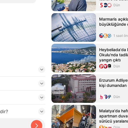
tutuklandı
Dün
Marmaris açıkla
büyüklüğünde
1 saat ö
Heybeliada'da 
Okulu'nda tadil
yangın çıktı
Dün
Erzurum Adliyes
kişi dumandan 
Dün
Malatya'da haf
dir?
apartman duvar
sürücü yaralan
Dün