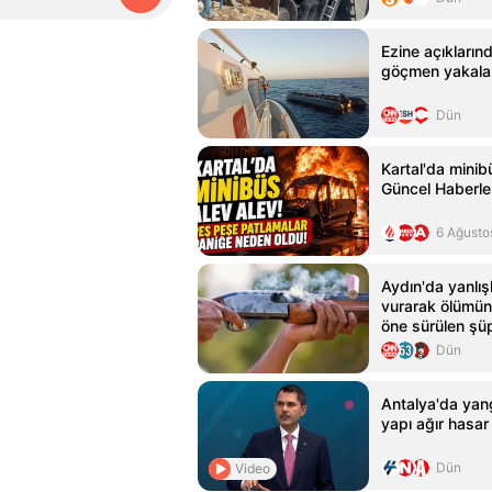
Ezine açıkların
göçmen yakala
Dün
Kartal'da minib
Güncel Haberle
6 Ağusto
Aydın'da yanlış
vurarak ölümü
öne sürülen şüp
Dün
Antalya'da yan
yapı ağır hasar
Dün
Video