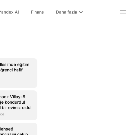
Yandex AI
Finans
Daha fazla
r
lesi'nde eğitim
ğrenci hafif
adı: Villayı 8
ğe kondurdu!
 bir evimiz oldu'
nce
dehşet!
ancasını çekip