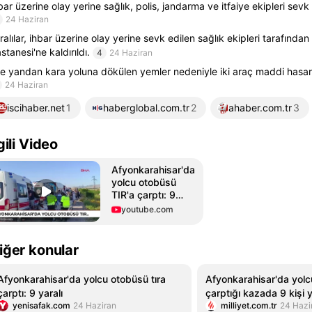
bar üzerine olay yerine sağlık, polis, jandarma ve itfaiye ekipleri sevk 
24 Haziran
ralılar, ihbar üzerine olay yerine sevk edilen sağlık ekipleri tarafından
stanesi'ne kaldırıldı.
4
24 Haziran
e yandan kara yoluna dökülen yemler nedeniyle iki araç maddi hasarlı
24 Haziran
iscihaber.net
1
haberglobal.com.tr
2
ahaber.com.tr
3
lgili Video
Afyonkarahisar'da
yolcu otobüsü
TIR'a çarptı: 9
yaralı
youtube.com
iğer konular
Afyonkarahisar'da yolcu otobüsü tıra
Afyonkarahisar'da yolc
çarptı: 9 yaralı
çarptığı kazada 9 kişi 
yenisafak.com
24 Haziran
milliyet.com.tr
24 Hazi