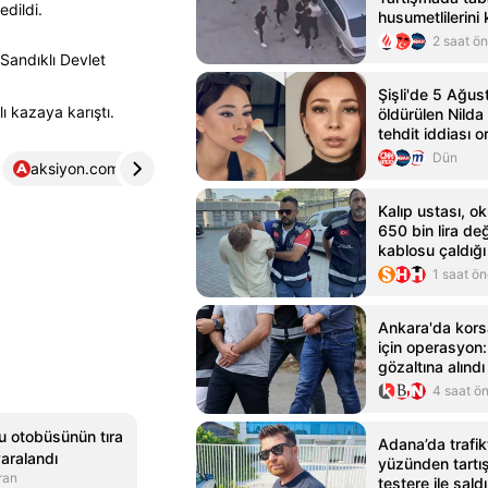
edildi.
husumetlilerini
2 saat ö
 Sandıklı Devlet
Şişli'de 5 Ağust
 kazaya karıştı.
öldürülen Nilda
tehdit iddiası o
Dün
aksiyon.com.tr
4
star.com.tr
5
Kalıp ustası, o
650 bin lira de
kablosu çaldığı
gözaltına alındı
1 saat ö
Ankara'da kors
için operasyon:
gözaltına alındı
4 saat ö
u otobüsünün tıra
Adana’da trafik
yaralandı
yüzünden tartış
ran
testere ile sald