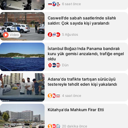
6 saat önce
Caswell'de sabah saatlerinde silahlı
saldırı: Çok sayıda kişi yaralandı
5 Ağustos
Video
İstanbul Boğazı'nda Panama bandıralı
kuru yük gemisi arızalandı, trafiğe engel
oldu
Dün
Adana'da trafikte tartışan sürücüyü
testereyle tehdit eden kişi yakalandı
4 saat önce
Kütahya'da Mahkum Firar Etti
20 dakika önce