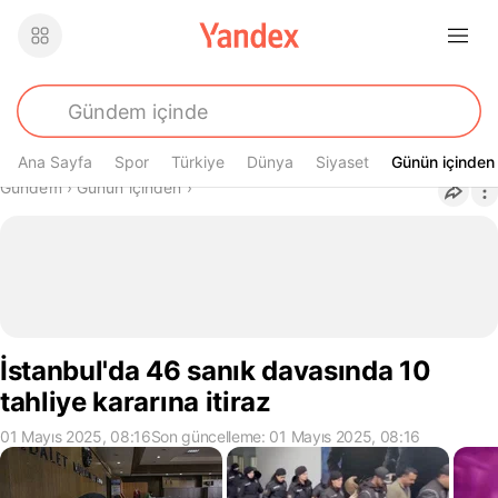
Ana Sayfa
Spor
Türkiye
Dünya
Siyaset
Günün içinden
Günün içinden
Buradasın
Gündem
›
Günün içinden
›
İstanbul'da 46 sanık davasında 10
tahliye kararına itiraz
01 Mayıs 2025, 08:16
Son güncelleme: 01 Mayıs 2025, 08:16