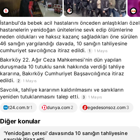
İstanbul'da bebek acil hastalarını önceden anlaştıkları özel
hastanelerin yenidoğan ünitelerine sevk edip ölümlerine
neden oldukları ve haksız kazanç sağladıkları öne sürülen
46 sanığın yargılandığı davada, 10 sanığın tahliyesine
cumhuriyet savcılığınca itiraz edildi.
1
1 Mayıs
Bakırköy 22. Ağır Ceza Mahkemesi'nin dün yapılan
duruşmada 10 tutuklu sanık hakkında verdiği tahliye
kararına, Bakırköy Cumhuriyet Başsavcılığınca itiraz
edildi.
2
1 Mayıs
Savcılık, tahliye kararının kaldırılmasını ve sanıkların
yeniden tutuklanmasını talep etti.
3
1 Mayıs
t24.com.tr
1
dunya.com
2
egedesonsoz.com
3
Diğer konular
'Yenidoğan çetesi' davasında 10 sanığın tahliyesine
savcılık itiraz etti