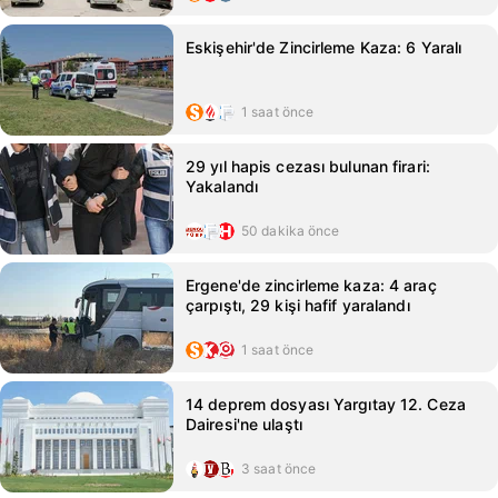
Eskişehir'de Zincirleme Kaza: 6 Yaralı
1 saat önce
29 yıl hapis cezası bulunan firari:
Yakalandı
50 dakika önce
Ergene'de zincirleme kaza: 4 araç
çarpıştı, 29 kişi hafif yaralandı
1 saat önce
14 deprem dosyası Yargıtay 12. Ceza
Dairesi'ne ulaştı
3 saat önce