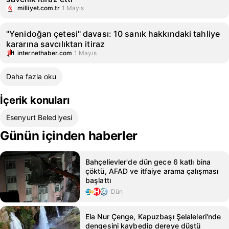
milliyet.com.tr
1 Mayıs
"Yenidoğan çetesi" davası: 10 sanık hakkındaki tahliye
kararına savcılıktan itiraz
internethaber.com
1 Mayıs
Daha fazla oku
İçerik konuları
Esenyurt Belediyesi
Günün içinden haberler
Bahçelievler'de dün gece 6 katlı bina
çöktü, AFAD ve itfaiye arama çalışması
başlattı
Dün
Ela Nur Çenge, Kapuzbaşı Şelaleleri'nde
dengesini kaybedip dereye düştü