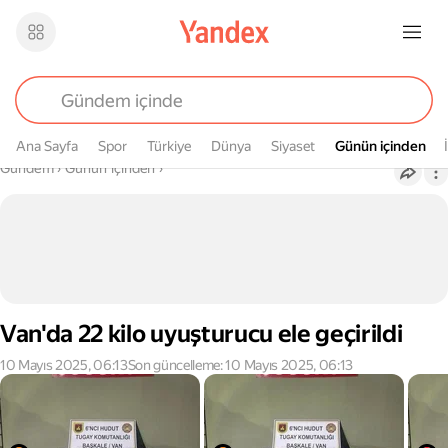
Ana Sayfa
Spor
Türkiye
Dünya
Siyaset
Günün içinden
Günün içinden
Buradasın
Gündem
›
Günün içinden
›
Van'da 22 kilo uyuşturucu ele geçirildi
10 Mayıs 2025, 06:13
Son güncelleme: 10 Mayıs 2025, 06:13