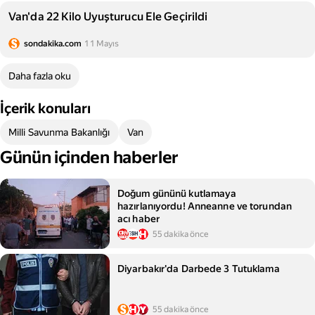
Van'da 22 Kilo Uyuşturucu Ele Geçirildi
sondakika.com
11 Mayıs
Daha fazla oku
İçerik konuları
Milli Savunma Bakanlığı
Van
Günün içinden haberler
Doğum gününü kutlamaya
hazırlanıyordu! Anneanne ve torundan
acı haber
55 dakika önce
Diyarbakır'da Darbede 3 Tutuklama
55 dakika önce