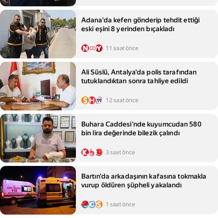
Adana'da kefen gönderip tehdit ettiği
eski eşini 8 yerinden bıçakladı
11 saat önce
Ali Süslü, Antalya'da polis tarafından
tutuklandıktan sonra tahliye edildi
12 saat önce
Buhara Caddesi'nde kuyumcudan 580
bin lira değerinde bilezik çalındı
3 saat önce
Bartın'da arkadaşının kafasına tokmakla
vurup öldüren şüpheli yakalandı
1 saat önce