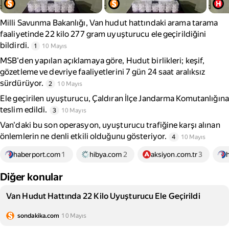
Milli Savunma Bakanlığı, Van hudut hattındaki arama tarama
faaliyetinde 22 kilo 277 gram uyuşturucu ele geçirildiğini
bildirdi.
1
10 Mayıs
MSB'den yapılan açıklamaya göre, Hudut birlikleri; keşif,
gözetleme ve devriye faaliyetlerini 7 gün 24 saat aralıksız
sürdürüyor.
2
10 Mayıs
Ele geçirilen uyuşturucu, Çaldıran İlçe Jandarma Komutanlığına
teslim edildi.
3
10 Mayıs
Van'daki bu son operasyon, uyuşturucu trafiğine karşı alınan
önlemlerin ne denli etkili olduğunu gösteriyor.
4
10 Mayıs
haberport.com
1
hibya.com
2
aksiyon.com.tr
3
Diğer konular
Van Hudut Hattında 22 Kilo Uyuşturucu Ele Geçirildi
sondakika.com
10 Mayıs