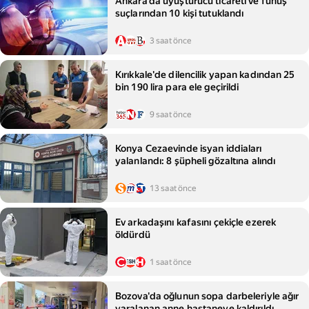
Ankara'da uyuşturucu ticareti ve fuhuş
suçlarından 10 kişi tutuklandı
3 saat önce
Kırıkkale'de dilencilik yapan kadından 25
bin 190 lira para ele geçirildi
9 saat önce
Konya Cezaevinde isyan iddiaları
yalanlandı: 8 şüpheli gözaltına alındı
13 saat önce
Ev arkadaşını kafasını çekiçle ezerek
öldürdü
1 saat önce
Bozova'da oğlunun sopa darbeleriyle ağır
yaralanan anne hastaneye kaldırıldı