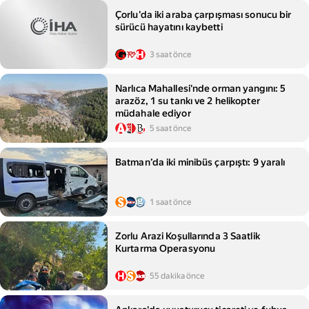
Çorlu'da iki araba çarpışması sonucu bir
sürücü hayatını kaybetti
3 saat önce
Narlıca Mahallesi'nde orman yangını: 5
arazöz, 1 su tankı ve 2 helikopter
müdahale ediyor
5 saat önce
Batman’da iki minibüs çarpıştı: 9 yaralı
1 saat önce
Zorlu Arazi Koşullarında 3 Saatlik
Kurtarma Operasyonu
55 dakika önce