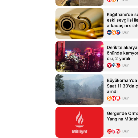
Kağıthane’de s
eski sevgilisi i
arkadaşını silah
yaralı
Dün
Derik'te akarya
önünde kamyon
ölü, 2 yaralı
Dün
Büyükorhan'da 
Saat 11.30'da çı
alındı
Dün
Gerger'de Orma
Yangına Müdah
Dün