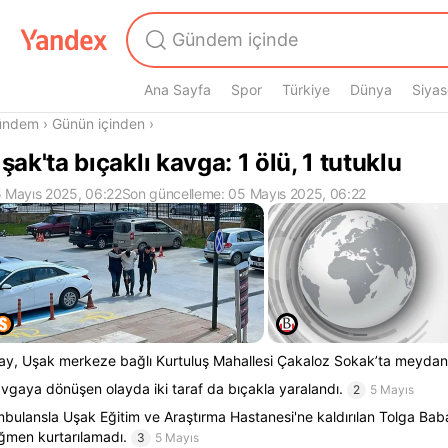
Ana Sayfa
Spor
Türkiye
Dünya
Siyas
radasın
ündem
›
Günün içinden
›
şak'ta bıçaklı kavga: 1 ölü, 1 tutuklu
 Mayıs 2025, 06:22
Son güncelleme: 05 Mayıs 2025, 06:22
ay, Uşak merkeze bağlı Kurtuluş Mahallesi Çakaloz Sokak’ta meydan
vgaya dönüşen olayda iki taraf da bıçakla yaralandı.
2
5 Mayıs
bulansla Uşak Eğitim ve Araştırma Hastanesi'ne kaldırılan Tolga B
ğmen kurtarılamadı.
3
5 Mayıs