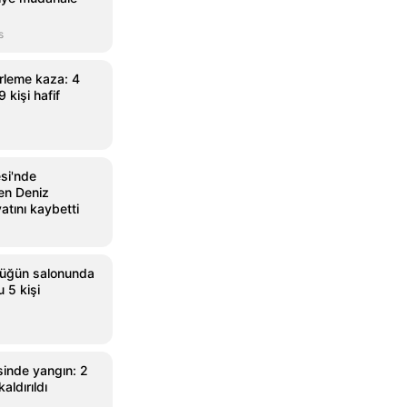
s
irleme kaza: 4
9 kişi hafif
si'nde
en Deniz
atını kaybetti
düğün salonunda
 5 kişi
sinde yangın: 2
aldırıldı