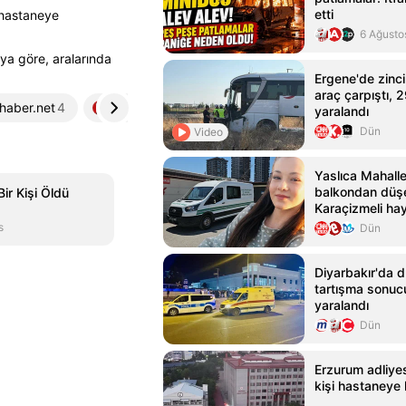
etti
 hastaneye
6 Ağusto
aya göre, aralarında
Ergene'de zinc
araç çarpıştı, 2
ihaber.net
4
sektorgazetesi.com.tr
5
yaralandı
Dün
Video
Yaslıca Mahalle
balkondan düş
ir Kişi Öldü
Karaçizmeli hay
s
Dün
Diyarbakır'da 
tartışma sonucu
yaralandı
Dün
Erzurum adliye
kişi hastaneye k