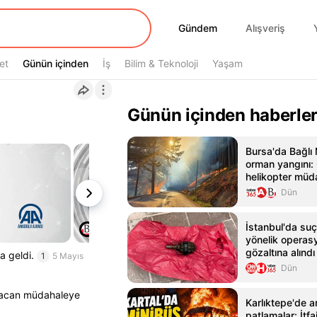
Gündem
Gündem
Alışveriş
et
Günün içinden
Günün içinden
İş
Bilim & Teknoloji
Yaşam
Günün içinden haberle
Bursa'da Bağlı 
orman yangını:
helikopter müd
Dün
İstanbul'da su
yönelik operas
gözaltına alındı
a geldi.
1
5 Mayıs
Dün
abacan müdahaleye
Karlıktepe'de 
patlamalar: İtf