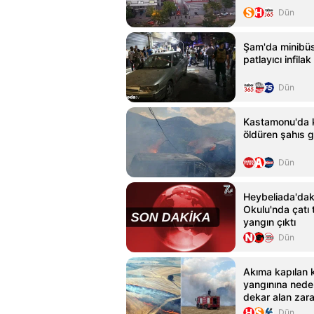
Dün
Şam'da minibüs
patlayıcı infilak 
Dün
Kastamonu'da
öldüren şahıs g
Dün
Heybeliada'dak
Okulu'nda çatı t
yangın çıktı
Dün
Akıma kapılan 
yangınına nede
dekar alan zar
Dün