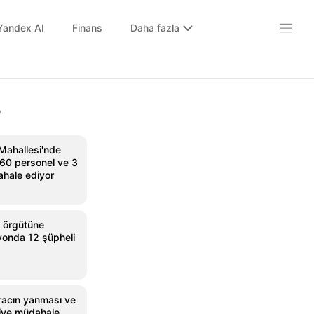
Yandex AI
Finans
Daha fazla
r
Mahallesi'nde
 60 personel ve 3
ahale ediyor
ç örgütüne
yonda 12 şüpheli
aracın yanması ve
aiye müdahale