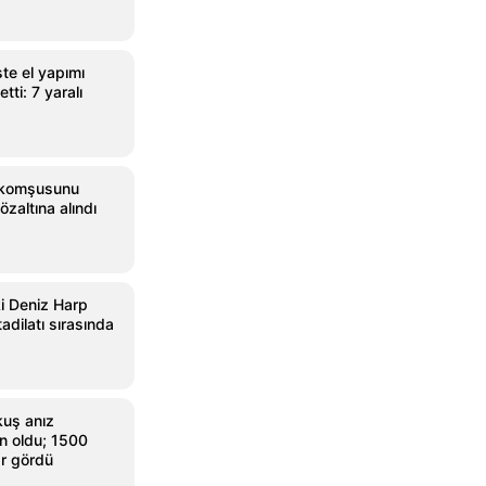
te el yapımı
etti: 7 yaralı
 komşusunu
özaltına alındı
i Deniz Harp
adilatı sırasında
kuş anız
n oldu; 1500
ar gördü