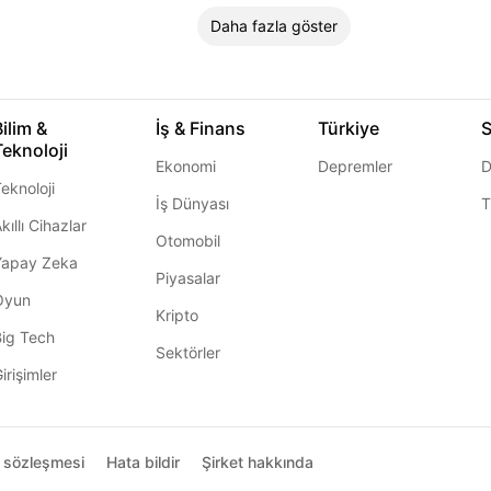
Daha fazla göster
Bilim &
İş & Finans
Türkiye
S
Teknoloji
Ekonomi
Depremler
D
eknoloji
İş Dünyası
T
kıllı Cihazlar
Otomobil
Yapay Zeka
Piyasalar
Oyun
Kripto
Big Tech
Sektörler
irişimler
ı sözleşmesi
Hata bildir
Şirket hakkında