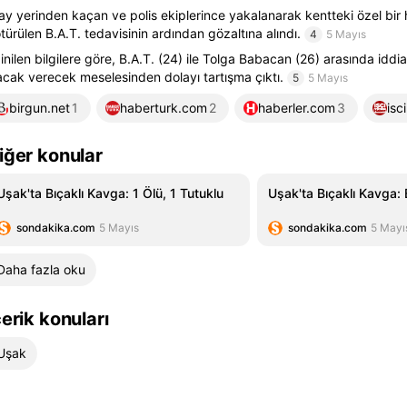
ay yerinden kaçan ve polis ekiplerince yakalanarak kentteki özel bir
türülen B.A.T. tedavisinin ardından gözaltına alındı.
4
5 Mayıs
inilen bilgilere göre, B.A.T. (24) ile Tolga Babacan (26) arasında iddi
acak verecek meselesinden dolayı tartışma çıktı.
5
5 Mayıs
birgun.net
1
haberturk.com
2
haberler.com
3
isc
iğer konular
Uşak'ta Bıçaklı Kavga: 1 Ölü, 1 Tutuklu
Uşak'ta Bıçaklı Kavga: B
sondakika.com
5 Mayıs
sondakika.com
5 Mayı
Daha fazla oku
çerik konuları
Uşak