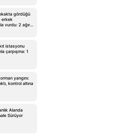
okakta gördüğü
le erkek
la vurdu: 2 ağır
kıt istasyonu
la çarpışma: 1
orman yangını:
ktı, kontrol altına
nlık Alanda
ale Sürüyor