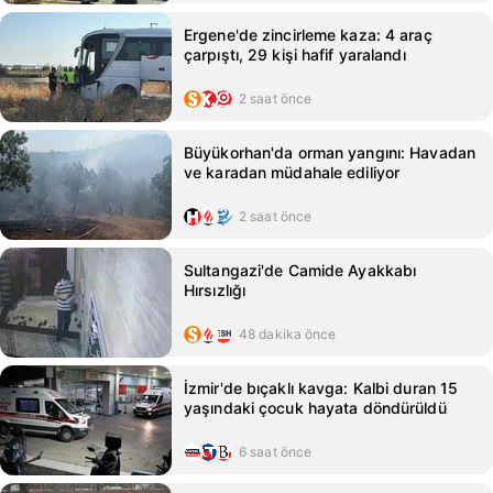
Ergene'de zincirleme kaza: 4 araç
çarpıştı, 29 kişi hafif yaralandı
2 saat önce
Büyükorhan'da orman yangını: Havadan
ve karadan müdahale ediliyor
2 saat önce
Sultangazi'de Camide Ayakkabı
Hırsızlığı
48 dakika önce
İzmir'de bıçaklı kavga: Kalbi duran 15
yaşındaki çocuk hayata döndürüldü
6 saat önce