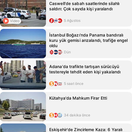
Caswell'de sabah saatlerinde silahlı
saldırı: Çok sayıda kişi yaralandı
5 Ağustos
Video
İstanbul Boğazı'nda Panama bandıralı
kuru yük gemisi arızalandı, trafiğe engel
oldu
Dün
Adana'da trafikte tartışan sürücüyü
testereyle tehdit eden kişi yakalandı
5 saat önce
Kütahya'da Mahkum Firar Etti
34 dakika önce
Eskişehir'de Zincirleme Kaza: 6 Yaralı