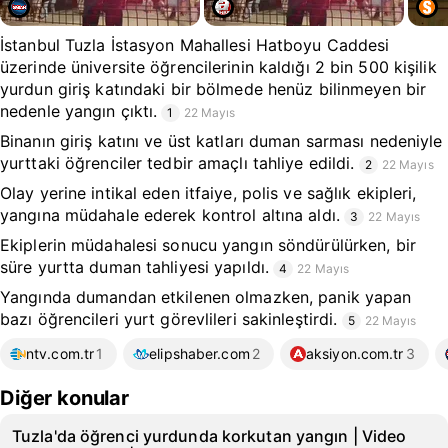
İstanbul Tuzla İstasyon Mahallesi Hatboyu Caddesi
üzerinde üniversite öğrencilerinin kaldığı 2 bin 500 kişilik
yurdun giriş katındaki bir bölmede henüz bilinmeyen bir
nedenle yangın çıktı.
1
22 Mayıs
Binanın giriş katını ve üst katları duman sarması nedeniyle
yurttaki öğrenciler tedbir amaçlı tahliye edildi.
2
22 Mayıs
Olay yerine intikal eden itfaiye, polis ve sağlık ekipleri,
yangına müdahale ederek kontrol altına aldı.
3
22 Mayıs
Ekiplerin müdahalesi sonucu yangın söndürülürken, bir
süre yurtta duman tahliyesi yapıldı.
4
22 Mayıs
Yangında dumandan etkilenen olmazken, panik yapan
bazı öğrencileri yurt görevlileri sakinleştirdi.
5
22 Mayıs
ntv.com.tr
1
elipshaber.com
2
aksiyon.com.tr
3
Diğer konular
Tuzla'da öğrenci yurdunda korkutan yangın | Video