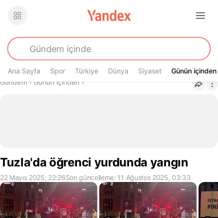
Ana Sayfa
Spor
Türkiye
Dünya
Siyaset
Günün içinden
Günün içinden
Buradasın
Gündem
›
Günün içinden
›
Tuzla'da öğrenci yurdunda yangın
22 Mayıs 2025, 22:26
Son güncelleme: 11 Ağustos 2025, 03:33