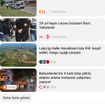
1 saat önce
29 yıl hapis cezası bulunan firari:
Yakalandı
1 saat önce
Leipzig-Halle Havalimanı'nda İHA tespit
edildi, kargo uçağı çarpıştı
Dün
Bahçelievler'de 4 katlı bina çöktü,
ekipler arama kurtarma çalışması
yapıyor
Dün
Video
Daha fazla göster