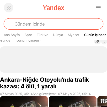
Ana Sayfa
Spor
Türkiye
Dünya
Siyaset
Günün içinden
Günün içinden
Buradasın
Gündem
›
Günün içinden
›
Ankara-Niğde Otoyolu'nda trafik
kazası: 4 ölü, 1 yaralı
07 Mayıs 2025, 05:14
Son güncelleme: 07 Mayıs 2025, 05:14