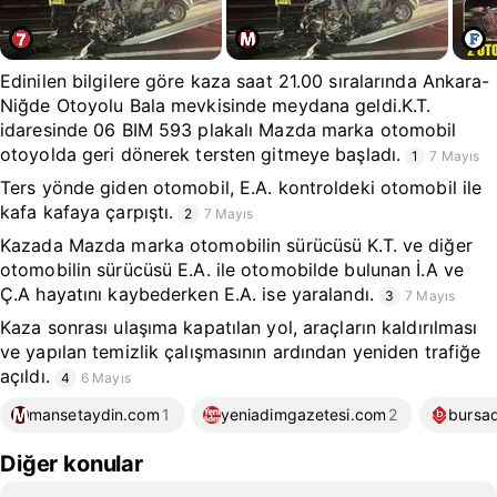
Edinilen bilgilere göre kaza saat 21.00 sıralarında Ankara-
Niğde Otoyolu Bala mevkisinde meydana geldi.K.T.
idaresinde 06 BIM 593 plakalı Mazda marka otomobil
otoyolda geri dönerek tersten gitmeye başladı.
1
7 Mayıs
Ters yönde giden otomobil, E.A. kontroldeki otomobil ile
kafa kafaya çarpıştı.
2
7 Mayıs
Kazada Mazda marka otomobilin sürücüsü K.T. ve diğer
otomobilin sürücüsü E.A. ile otomobilde bulunan İ.A ve
Ç.A hayatını kaybederken E.A. ise yaralandı.
3
7 Mayıs
Kaza sonrası ulaşıma kapatılan yol, araçların kaldırılması
ve yapılan temizlik çalışmasının ardından yeniden trafiğe
açıldı.
4
6 Mayıs
mansetaydin.com
1
yeniadimgazetesi.com
2
bursa
Diğer konular