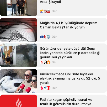
Arsa Şikayeti
Dün
Muğla'da 4,1 büyüklüğünde deprem!
Osman Bektaş'tan ilk yorum
Dün
Görüntüler dehşete düşürdü! Genç
kadın yerlerde sürüklenip darbedildiği
görüntüleri yayınladı
Dün
Küçükçekmece Gölü'nde leylekler
elektrik akımına maruz kaldı: 52 ölü, 5
yaralı
Dün
Fatih'te kaçan şüpheliyi esnaf ve
temizlik görevlisinin durdurmaya