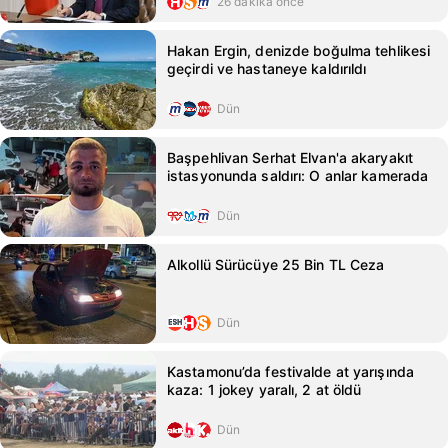
26 dakika önce
Hakan Ergin, denizde boğulma tehlikesi
geçirdi ve hastaneye kaldırıldı
Dün
Başpehlivan Serhat Elvan'a akaryakıt
istasyonunda saldırı: O anlar kamerada
Dün
Alkollü Sürücüye 25 Bin TL Ceza
Dün
Kastamonu’da festivalde at yarışında
kaza: 1 jokey yaralı, 2 at öldü
Dün