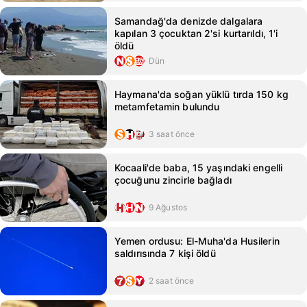
Samandağ'da denizde dalgalara
kapılan 3 çocuktan 2'si kurtarıldı, 1'i
öldü
Dün
Haymana'da soğan yüklü tırda 150 kg
metamfetamin bulundu
3 saat önce
Kocaali'de baba, 15 yaşındaki engelli
çocuğunu zincirle bağladı
9 Ağustos
Yemen ordusu: El-Muha'da Husilerin
saldırısında 7 kişi öldü
2 saat önce