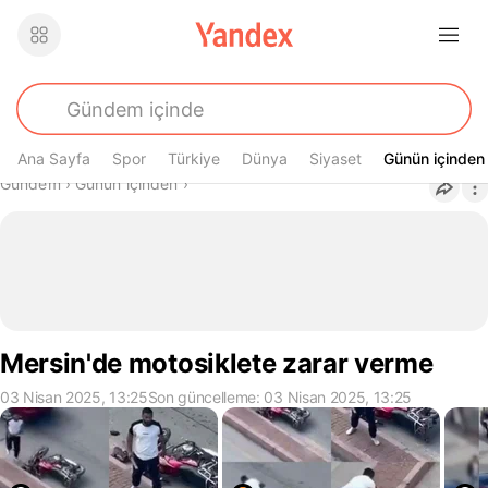
Ana Sayfa
Spor
Türkiye
Dünya
Siyaset
Günün içinden
Günün içinden
Buradasın
Gündem
›
Günün içinden
›
Mersin'de motosiklete zarar verme
03 Nisan 2025, 13:25
Son güncelleme: 03 Nisan 2025, 13:25