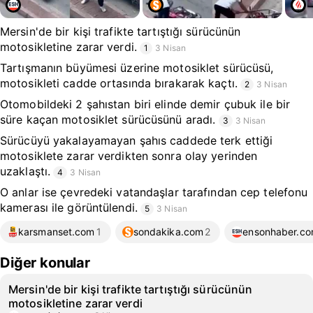
Mersin'de bir kişi trafikte tartıştığı sürücünün
motosikletine zarar verdi.
1
3 Nisan
Tartışmanın büyümesi üzerine motosiklet sürücüsü,
motosikleti cadde ortasında bırakarak kaçtı.
2
3 Nisan
Otomobildeki 2 şahıstan biri elinde demir çubuk ile bir
süre kaçan motosiklet sürücüsünü aradı.
3
3 Nisan
Sürücüyü yakalayamayan şahıs caddede terk ettiği
motosiklete zarar verdikten sonra olay yerinden
uzaklaştı.
4
3 Nisan
O anlar ise çevredeki vatandaşlar tarafından cep telefonu
kamerası ile görüntülendi.
5
3 Nisan
karsmanset.com
1
sondakika.com
2
ensonhaber.c
Diğer konular
Mersin'de bir kişi trafikte tartıştığı sürücünün
motosikletine zarar verdi