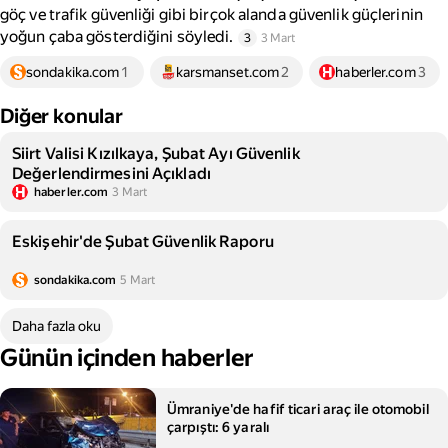
göç ve trafik güvenliği gibi birçok alanda güvenlik güçlerinin
yoğun çaba gösterdiğini söyledi.
3
3 Mart
sondakika.com
1
karsmanset.com
2
haberler.com
3
Diğer konular
Siirt Valisi Kızılkaya, Şubat Ayı Güvenlik
Değerlendirmesini Açıkladı
haberler.com
3 Mart
Eskişehir'de Şubat Güvenlik Raporu
sondakika.com
5 Mart
Daha fazla oku
Günün içinden haberler
Ümraniye'de hafif ticari araç ile otomobil
çarpıştı: 6 yaralı