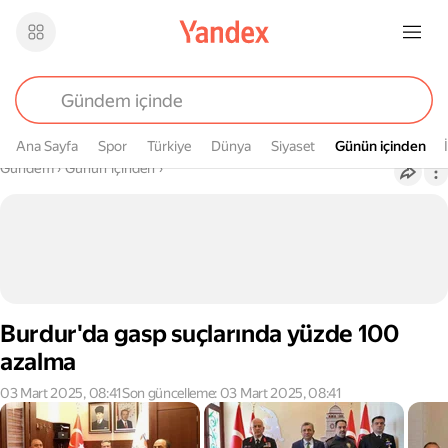
Ana Sayfa
Spor
Türkiye
Dünya
Siyaset
Günün içinden
Günün içinden
Buradasın
Gündem
›
Günün içinden
›
Burdur'da gasp suçlarında yüzde 100
azalma
03 Mart 2025, 08:41
Son güncelleme: 03 Mart 2025, 08:41