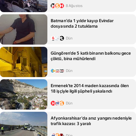
8 Ağustos
Batman’da 1 yıldır kayıp Evindar
dosyasında 2 tutuklama
Dün
Güngören'de 5 katlı binanın balkonu gece
çöktü, bina mühürlendi
Dün
Ermenek'te 2014 maden kazasında ölen
18 işçiyle ilgili şüpheli yakalandı
Dün
Afyonkarahisar'da anız yangını nedeniyle
trafik kazası: 3 yaralı
Dün