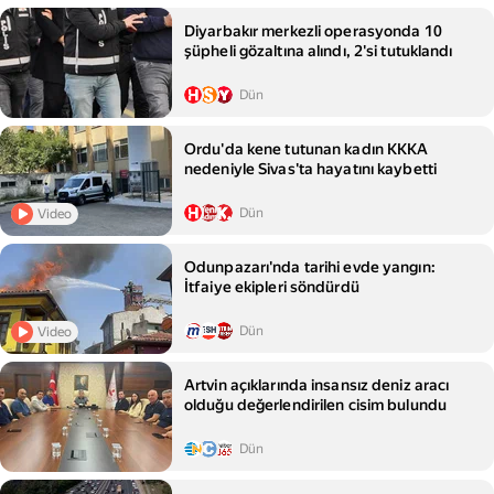
Diyarbakır merkezli operasyonda 10
şüpheli gözaltına alındı, 2'si tutuklandı
Dün
Ordu'da kene tutunan kadın KKKA
nedeniyle Sivas'ta hayatını kaybetti
Dün
Video
Odunpazarı'nda tarihi evde yangın:
İtfaiye ekipleri söndürdü
Dün
Video
Artvin açıklarında insansız deniz aracı
olduğu değerlendirilen cisim bulundu
Dün