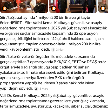
Siirt'te Şubat ayında 1 milyon 200 bin lira vergi kaybı
önlendiSİİRT - Siirt Valisi Kemal Kızılkaya, güvenlik ve asayiş
değerlendirme toplantısında, 2025 yılı Şubat ayında kaçakçılık
ve organize suçlarla mücadele kapsamında 32 operasyon
gerçekleştirildiğini belirterek, '42 şüpheli hakkında adli işlem
uygulanmıştır. Yapılan operasyonlarla 1 milyon 200 bin lira
vergi kaybı önlenmiştir' dedi.
1
3 Mart
Siirt'te terör ve terör örgütleri ile mücadele kapsamında
gerçekleştirilen 7 operasyonda PKK/KCK, FETÖ ve DEAŞ terör
örgütleriyle bağlantılı olduğu tespit edilen 16 şahsın
yakalanarak adli makamlara sevk edildiğini belirten Kızılkaya,
ayrıca, sosyal medya üzerinden PKK terör örgütü
propagandası yaptığı belirlenen 3 şahıs hakkında işlem
yapıldığını söyledi.
2
3 Mart
Vali Dr. Kemal Kızılkaya, 2025 yılı Şubat ayı güvenlik ve asayiş
değerlendirme toplantısında gazetecilere yaptığı açıklamada,
terörle mücadele, uyuşturucu, kaçakçılık, siber suçlar, düzensiz