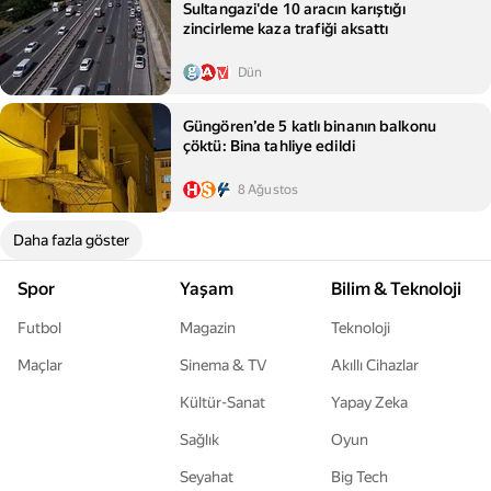
Sultangazi'de 10 aracın karıştığı
zincirleme kaza trafiği aksattı
Dün
Güngören’de 5 katlı binanın balkonu
çöktü: Bina tahliye edildi
8 Ağustos
Daha fazla göster
Spor
Yaşam
Bilim & Teknoloji
Futbol
Magazin
Teknoloji
Maçlar
Sinema & TV
Akıllı Cihazlar
Kültür-Sanat
Yapay Zeka
Sağlık
Oyun
Seyahat
Big Tech