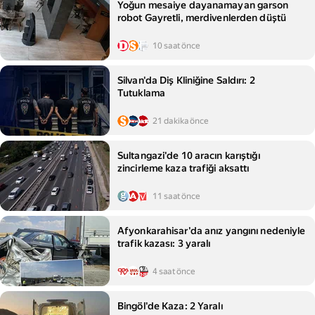
Yoğun mesaiye dayanamayan garson
robot Gayretli, merdivenlerden düştü
10 saat önce
Silvan'da Diş Kliniğine Saldırı: 2
Tutuklama
21 dakika önce
Sultangazi'de 10 aracın karıştığı
zincirleme kaza trafiği aksattı
11 saat önce
Afyonkarahisar'da anız yangını nedeniyle
trafik kazası: 3 yaralı
4 saat önce
Bingöl'de Kaza: 2 Yaralı