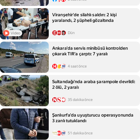
Viranşehir'de silahlı saldırı: 2 kişi
yaralandı, 2 şüpheli gözaltında
Dün
Video
Ankara'da servis minibüsü kontrolden
çıkarak TIR'a çarptı: 7 yaralı
4 saat önce
Sultandağı'nda araba şarampole devrildi:
2 ölü, 2 yaralı
35 dakika önce
Şanlıurfa'da uyuşturucu operasyonunda
3 zanlı tutuklandı
51 dakika önce