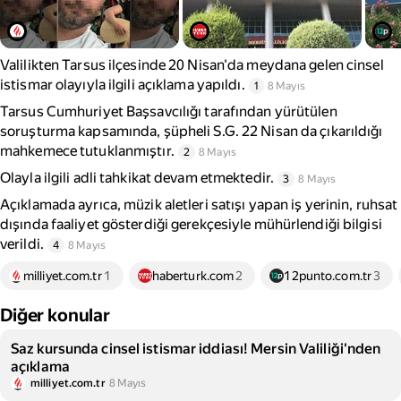
Valilikten Tarsus ilçesinde 20 Nisan'da meydana gelen cinsel
istismar olayıyla ilgili açıklama yapıldı.
1
8 Mayıs
Tarsus Cumhuriyet Başsavcılığı tarafından yürütülen
soruşturma kapsamında, şüpheli S.G. 22 Nisan da çıkarıldığı
mahkemece tutuklanmıştır.
2
8 Mayıs
Olayla ilgili adli tahkikat devam etmektedir.
3
8 Mayıs
Açıklamada ayrıca, müzik aletleri satışı yapan iş yerinin, ruhsat
dışında faaliyet gösterdiği gerekçesiyle mühürlendiği bilgisi
verildi.
4
8 Mayıs
milliyet.com.tr
1
haberturk.com
2
12punto.com.tr
3
Diğer konular
Saz kursunda cinsel istismar iddiası! Mersin Valiliği'nden
açıklama
milliyet.com.tr
8 Mayıs