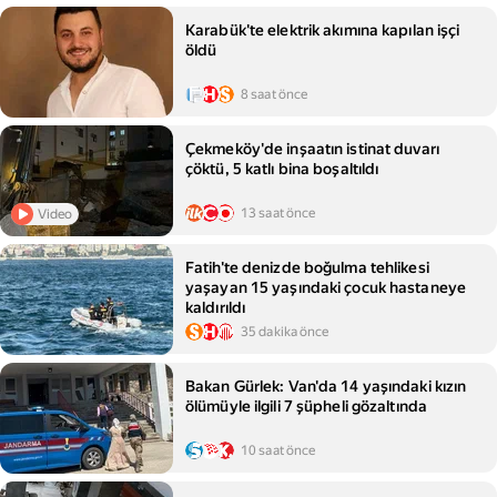
Karabük'te elektrik akımına kapılan işçi
öldü
8 saat önce
Çekmeköy'de inşaatın istinat duvarı
çöktü, 5 katlı bina boşaltıldı
13 saat önce
Video
Fatih'te denizde boğulma tehlikesi
yaşayan 15 yaşındaki çocuk hastaneye
kaldırıldı
35 dakika önce
Bakan Gürlek: Van'da 14 yaşındaki kızın
ölümüyle ilgili 7 şüpheli gözaltında
10 saat önce