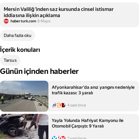
Mersin Valiliğ'inden saz kursunda cinsel istismar
iddiasına ilişkin açıklama
haberturk.com
8 Mayıs
Daha fazla oku
İçerik konuları
Tarsus
Günün içinden haberler
Afyonkarahisar'da anız yangını nedeniyle
trafik kazası: 3 yaralı
4 saat önce
Yayla Yolunda Hafriyat Kamyonu ile
Otomobil Çarpıştı: 9 Yaralı
2 saat önce