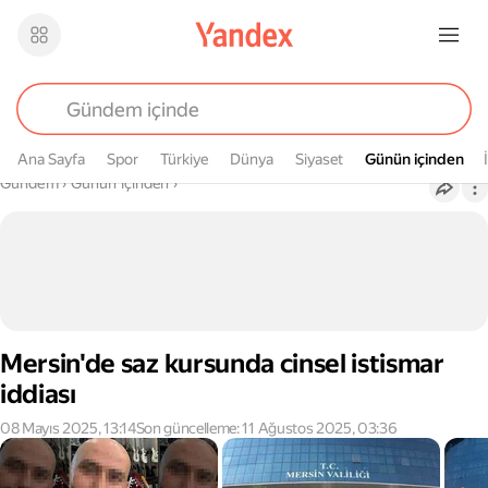
Ana Sayfa
Spor
Türkiye
Dünya
Siyaset
Günün içinden
Günün içinden
Buradasın
Gündem
›
Günün içinden
›
Mersin'de saz kursunda cinsel istismar
iddiası
08 Mayıs 2025, 13:14
Son güncelleme: 11 Ağustos 2025, 03:36