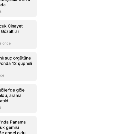
nda
s
cuk Cinayet
 Gözaltılar
a önce
ahlı suç örgütüne
yonda 12 şüpheli
nce
öller'de göle
oldu, arama
atıldı
s
ı'nda Panama
yük gemisi
iğe engel oldu