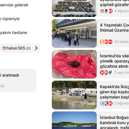
şüpheli gözaltı
servise gelerek
4 Ağusto
 tüpleriyle
4 Yaşındaki Ço
İhtimali Üzerine
yakını hastane
35 dakik
haber365.com
4
aksiyon.com.tr
5
İstanbul'da sil
yönelik operas
gözaltına alındı
2 saat ö
i aratmadı
lül
Kapaklı'da İkizg
giren kişi kayb
çalışmaları başl
5 Ağusto
İstanbul Boğaz
bandıralı kuru 
arızalandı, traf