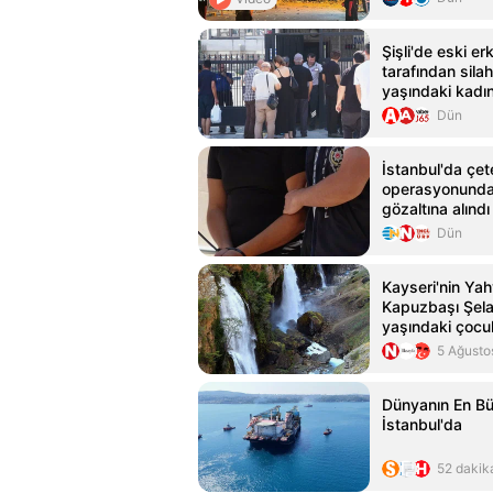
Şişli'de eski e
tarafından sila
yaşındaki kadı
Dün
İstanbul'da çet
operasyonunda
gözaltına alındı
Dün
Kayseri'nin Yah
Kapuzbaşı Şelal
yaşındaki çoc
öldü
5 Ağusto
Dünyanın En Bü
İstanbul'da
52 dakik