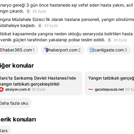
naryo gereği 3 gün önce hastanede eşi vefat eden hasta yakını, acil 
ngın çıkardı.
3
30 Eylül
ngına Müdahale Süreci İlk olarak hastane personeli, yangın söndürme
dahaleye başladı.
4
30 Eylül
tbikat kapsamında yangına neden olduğu senaryoda belirtilen hasta 
venlik güçleri tarafından yakalanıp polise teslim edildi.
5
30 Eylül
haber365.com
1
haberport.com
2
canligaste.com
3
iğer konular
Kars'ta Sarıkamış Devlet Hastanesi'nde
Yangın tatbikatı gerçeğ
yangın tatbikatı gerçekleştirildi
aksiyon.com.tr
30 Eylül
gazetepusula.net
30 Ey
Daha fazla oku
çerik konuları
Kars