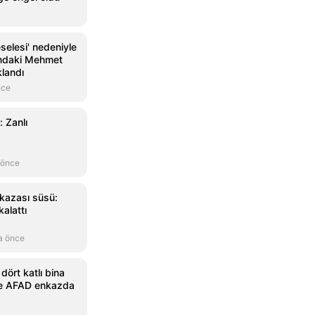
eselesi' nedeniyle
ındaki Mehmet
klandı
nce
: Zanlı
 önce
 kazası süsü:
kalattı
a önce
dört katlı bina
 ve AFAD enkazda