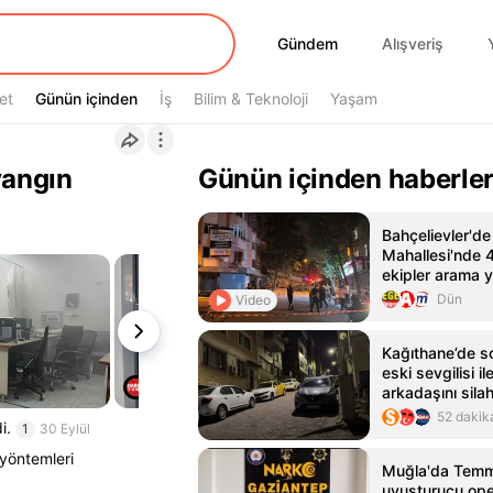
Gündem
Gündem
Alışveriş
et
Günün içinden
Günün içinden
İş
Bilim & Teknoloji
Yaşam
yangın
Günün içinden haberle
Bahçelievler'd
Mahallesi'nde 4
ekipler arama 
Dün
Video
Kağıthane’de s
eski sevgilisi i
arkadaşını silah
yaralı
52 dakik
i.
1
30 Eylül
yöntemleri
Muğla'da Tem
uyuşturucu ope