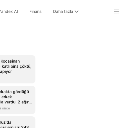
Yandex AI
Finans
Daha fazla
r
e Kocasinan
 katlı bina çöktü,
yapıyor
okakta gördüğü
le erkek
la vurdu: 2 ağır
a önce
muz'da
rasyonları: 243