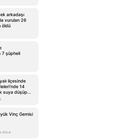
rkek arkadaşı
hla vurulan 26
n öldü
e
 7 şüpheli
yalı ilçesinde
eleri'nde 14
uk suya düşüp
s
yük Vinç Gemisi
a önce