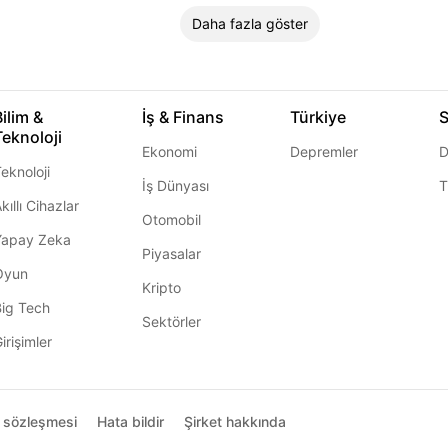
Daha fazla göster
Bilim &
İş & Finans
Türkiye
S
Teknoloji
Ekonomi
Depremler
D
eknoloji
İş Dünyası
T
kıllı Cihazlar
Otomobil
Yapay Zeka
Piyasalar
Oyun
Kripto
Big Tech
Sektörler
irişimler
ı sözleşmesi
Hata bildir
Şirket hakkında