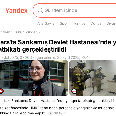
Ana Sayfa
Spor
Türkiye
Dünya
Siyas
radasın
ündem
›
Günün içinden
›
ars'ta Sarıkamış Devlet Hastanesi'nde 
atbikatı gerçekleştirildi
 Eylül 2025, 07:20
Son güncelleme: 30 Eylül 2025, 22:48
rs'taki Sarıkamış Devlet Hastanesi'nde yangın tatbikatı gerçekleştirild
tbikat öncesinde UMKE tarafından personele yangınlar ve müdahale 
kkında bilgilendirme yapıldı.
2
30 Eylül