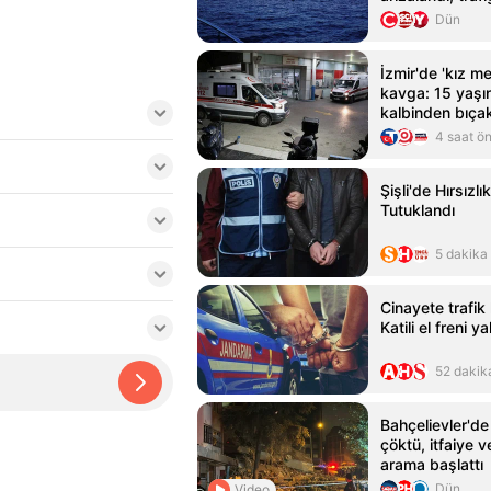
Dün
İzmir'de 'kız m
kavga: 15 yaş
kalbinden bıça
4 saat ö
Şişli'de Hırsızlık
Tutuklandı
5 dakika
Cinayete trafik
Katili el freni ya
52 dakik
Bahçelievler'de 
çöktü, itfaiye
arama başlattı
Dün
Video