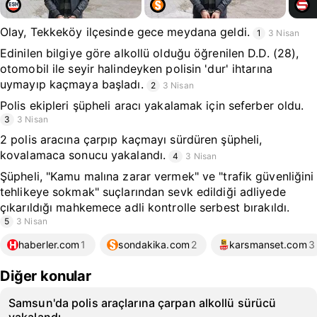
Olay, Tekkeköy ilçesinde gece meydana geldi.
1
3 Nisan
Edinilen bilgiye göre alkollü olduğu öğrenilen D.D. (28),
otomobil ile seyir halindeyken polisin 'dur' ihtarına
uymayıp kaçmaya başladı.
2
3 Nisan
Polis ekipleri şüpheli aracı yakalamak için seferber oldu.
3
3 Nisan
2 polis aracına çarpıp kaçmayı sürdüren şüpheli,
kovalamaca sonucu yakalandı.
4
3 Nisan
Şüpheli, "Kamu malına zarar vermek" ve "trafik güvenliğini
tehlikeye sokmak" suçlarından sevk edildiği adliyede
çıkarıldığı mahkemece adli kontrolle serbest bırakıldı.
5
3 Nisan
haberler.com
1
sondakika.com
2
karsmanset.com
3
Diğer konular
Samsun'da polis araçlarına çarpan alkollü sürücü