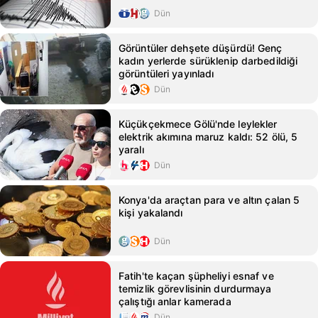
Dün
Görüntüler dehşete düşürdü! Genç
kadın yerlerde sürüklenip darbedildiği
görüntüleri yayınladı
Dün
Küçükçekmece Gölü'nde leylekler
elektrik akımına maruz kaldı: 52 ölü, 5
yaralı
Dün
Konya'da araçtan para ve altın çalan 5
kişi yakalandı
Dün
Fatih'te kaçan şüpheliyi esnaf ve
temizlik görevlisinin durdurmaya
çalıştığı anlar kamerada
Dün