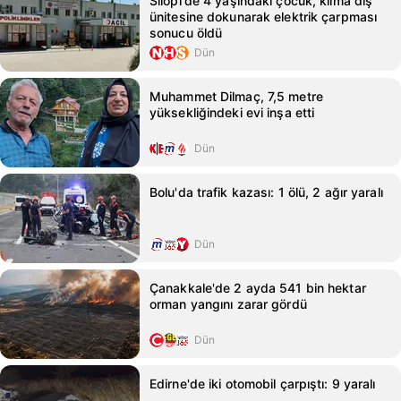
Silopi'de 4 yaşındaki çocuk, klima dış
ünitesine dokunarak elektrik çarpması
sonucu öldü
Dün
Muhammet Dilmaç, 7,5 metre
yüksekliğindeki evi inşa etti
Dün
Bolu'da trafik kazası: 1 ölü, 2 ağır yaralı
Dün
Çanakkale'de 2 ayda 541 bin hektar
orman yangını zarar gördü
Dün
Edirne'de iki otomobil çarpıştı: 9 yaralı