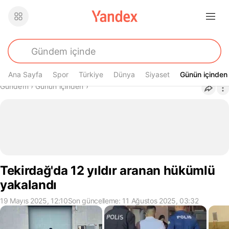
Ana Sayfa
Spor
Türkiye
Dünya
Siyaset
Günün içinden
Günün içinden
Buradasın
Gündem
›
Günün içinden
›
Tekirdağ'da 12 yıldır aranan hükümlü
yakalandı
19 Mayıs 2025, 12:10
Son güncelleme: 11 Ağustos 2025, 03:32