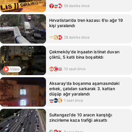
58 dakika önce
Hırvatistan’da tren kazası: 6’sı ağır 19
kişi yaralandı
28 dakika önce
Çekmeköy'de inşaatın istinat duvarı
çöktü, 5 katlı bina boşaltıldı
10 saat önce
Video
Aksaray'da boşanma aşamasındaki
erkek, çatıdan sarkarak 3. kattan
düşüp ağır yaralandı
1 saat önce
Sultangazi'de 10 aracın karıştığı
zincirleme kaza trafiği aksattı
8 saat önce