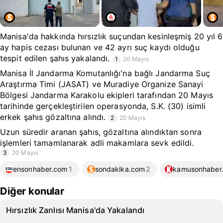
Manisa'da hakkında hırsızlık suçundan kesinleşmiş 20 yıl 6
ay hapis cezası bulunan ve 42 ayrı suç kaydı olduğu
tespit edilen şahıs yakalandı.
1
20 Mayıs
Manisa İl Jandarma Komutanlığı'na bağlı Jandarma Suç
Araştırma Timi (JASAT) ve Muradiye Organize Sanayi
Bölgesi Jandarma Karakolu ekipleri tarafından 20 Mayıs
tarihinde gerçekleştirilen operasyonda, S.K. (30) isimli
erkek şahıs gözaltına alındı.
2
20 Mayıs
Uzun süredir aranan şahıs, gözaltına alındıktan sonra
işlemleri tamamlanarak adli makamlara sevk edildi.
3
20 Mayıs
ensonhaber.com
1
sondakika.com
2
kamusonhaber.
Diğer konular
Hırsızlık Zanlısı Manisa'da Yakalandı