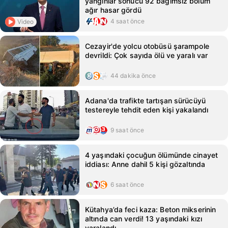
yangınlar sonucu 92 bağımsız bölüm
ağır hasar gördü
4 saat önce
Video
Cezayir'de yolcu otobüsü şarampole
devrildi: Çok sayıda ölü ve yaralı var
44 dakika önce
Adana'da trafikte tartışan sürücüyü
testereyle tehdit eden kişi yakalandı
9 saat önce
4 yaşındaki çocuğun ölümünde cinayet
iddiası: Anne dahil 5 kişi gözaltında
6 saat önce
Kütahya’da feci kaza: Beton mikserinin
altında can verdi! 13 yaşındaki kızı
yaralandı