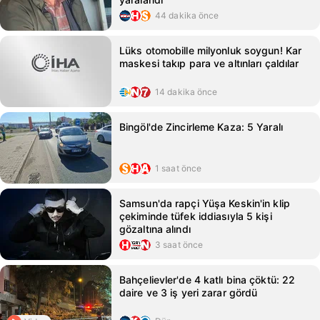
44 dakika önce
Lüks otomobille milyonluk soygun! Kar
maskesi takıp para ve altınları çaldılar
14 dakika önce
Bingöl'de Zincirleme Kaza: 5 Yaralı
1 saat önce
Samsun'da rapçi Yüşa Keskin'in klip
çekiminde tüfek iddiasıyla 5 kişi
gözaltına alındı
3 saat önce
Bahçelievler'de 4 katlı bina çöktü: 22
daire ve 3 iş yeri zarar gördü