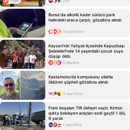
Dün
Video
Bursa'da alkollü kadın sürücü park
halindeki araca çarptı, gözaltına alındı
10 saat önce
Kayseri'nin Yahyalı ilçesinde Kapuzbaşı
Şelaleleri'nde 14 yaşındaki çocuk suya
düşüp öldü
5 Ağustos
Kastamonu'da komşusunu silahla
öldüren şüpheli gözaltına alındı
4 saat önce
Freni boşalan TIR dehşet saçtı: Kırmızı
ışıkta bekleyen araçları ezdi geçti! 1 ölü,
9 yaralı
1 saat önce