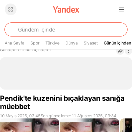
Ana Sayfa
Spor
Türkiye
Dünya
Siyaset
Günün içinden
Günün içinden
Buradasın
Gündem
›
Günün içinden
›
Pendik'te kuzenini bıçaklayan sanığa
müebbet
10 Mayıs 2025, 03:45
Son güncelleme: 11 Ağustos 2025, 03:34