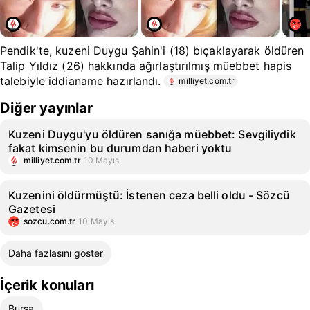
Pendik'te, kuzeni Duygu Şahin'i (18) bıçaklayarak öldüren
Talip Yıldız (26) hakkında ağırlaştırılmış müebbet hapis
talebiyle iddianame hazırlandı.
milliyet.com.tr
Diğer yayınlar
Kuzeni Duygu'yu öldüren sanığa müebbet: Sevgiliydik
fakat kimsenin bu durumdan haberi yoktu
milliyet.com.tr
10 Mayıs
Kuzenini öldürmüştü: İstenen ceza belli oldu - Sözcü
Gazetesi
sozcu.com.tr
10 Mayıs
Daha fazlasını göster
İçerik konuları
Bursa