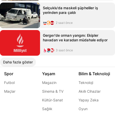
Selçuklu'da maskeli şüpheliler iş
yerinden para çaldı
2 saat önce
Gerger'de orman yangını: Ekipler
havadan ve karadan müdahale ediyor
3 saat önce
Daha fazla göster
Spor
Yaşam
Bilim & Teknoloji
Futbol
Magazin
Teknoloji
Maçlar
Sinema & TV
Akıllı Cihazlar
Kültür-Sanat
Yapay Zeka
Sağlık
Oyun