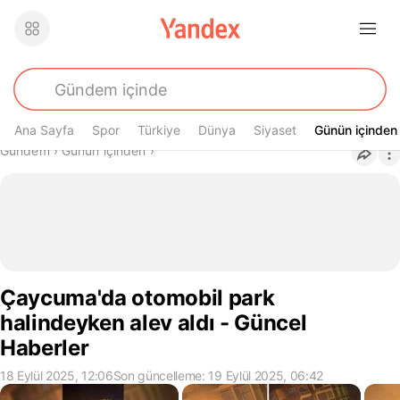
Ana Sayfa
Spor
Türkiye
Dünya
Siyaset
Günün içinden
Günün içinden
Buradasın
Gündem
›
Günün içinden
›
Çaycuma'da otomobil park
halindeyken alev aldı - Güncel
Haberler
18 Eylül 2025, 12:06
Son güncelleme: 19 Eylül 2025, 06:42