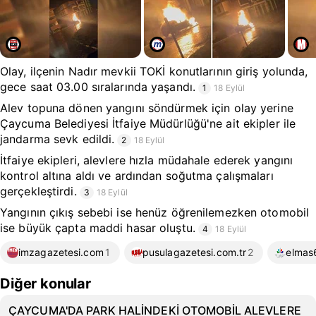
Olay, ilçenin Nadır mevkii TOKİ konutlarının giriş yolunda,
gece saat 03.00 sıralarında yaşandı.
1
18 Eylül
Alev topuna dönen yangını söndürmek için olay yerine
Çaycuma Belediyesi İtfaiye Müdürlüğü'ne ait ekipler ile
jandarma sevk edildi.
2
18 Eylül
İtfaiye ekipleri, alevlere hızla müdahale ederek yangını
kontrol altına aldı ve ardından soğutma çalışmaları
gerçekleştirdi.
3
18 Eylül
Yangının çıkış sebebi ise henüz öğrenilemezken otomobil
ise büyük çapta maddi hasar oluştu.
4
18 Eylül
imzagazetesi.com
1
pusulagazetesi.com.tr
2
elmas
Diğer konular
ÇAYCUMA'DA PARK HALİNDEKİ OTOMOBİL ALEVLERE