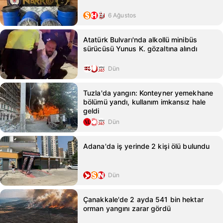
6 Ağustos
Atatürk Bulvarı'nda alkollü minibüs
sürücüsü Yunus K. gözaltına alındı
Dün
Tuzla'da yangın: Konteyner yemekhane
bölümü yandı, kullanım imkansız hale
geldi
Dün
Adana'da iş yerinde 2 kişi ölü bulundu
Dün
Çanakkale'de 2 ayda 541 bin hektar
orman yangını zarar gördü