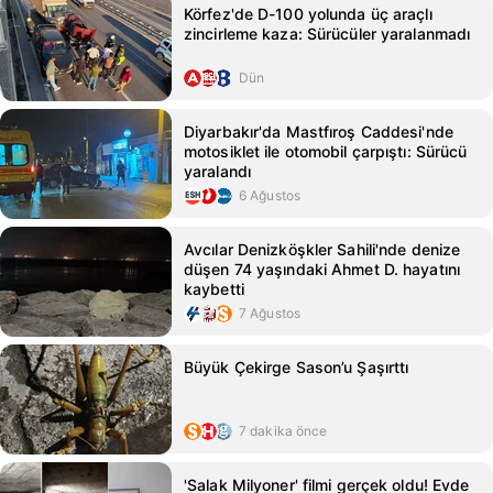
Körfez'de D-100 yolunda üç araçlı
zincirleme kaza: Sürücüler yaralanmadı
Dün
Diyarbakır'da Mastfıroş Caddesi'nde
motosiklet ile otomobil çarpıştı: Sürücü
yaralandı
6 Ağustos
Avcılar Denizköşkler Sahili'nde denize
düşen 74 yaşındaki Ahmet D. hayatını
kaybetti
7 Ağustos
Büyük Çekirge Sason’u Şaşırttı
7 dakika önce
'Salak Milyoner' filmi gerçek oldu! Evde