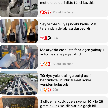
metrelerce derinlikte tünel kazdılar
22 dakika önce
Seyhan'da 26 yaşındaki kadın, V.B.
tarafından defalarca darbedildi
Dün
Malatya'da otobüste fenalaşan yolcuyu
şoför hastaneye yetiştirdi
22 dakika önce
Türkiye yolundaki gurbetçi eşini
benzinlikte unuttu: 6 saat sonra
yeniden buluştular
Dün
Şişli'de narkotik operasyonu: 10 kilo 28
gram skunk ve silahlar ele geçirildi