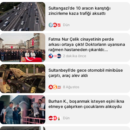
Sultangazi'de 10 aracın karıştığı
zincirleme kaza trafiği aksattı
Dün
Fatma Nur Çelik cinayetinin perde
arkası ortaya çıktı! Doktorların uyarısına
rağmen hastaneden çıkarıldı:...
2 dakika önce
Sultanbeyli'de gece otomobil minibüse
çarptı, araç alev aldı
8 Ağustos
Burhan K., boşanmak isteyen eşini ikna
etmeye çalışırken çocuklarını alıkoydu
Dün