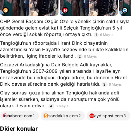
CHP Genel Başkanı Özgür Özel'e yönelik çirkin saldırısıyla
gündemde gelen evlat katili Selçuk Tengioğlu'nun 5 yıl
önce verdiği sokak röportajı ortaya çıktı.
1
6 Mayıs
Tengioğlu'nun röportajda Hrant Dink cinayetinin
azmettiricisi Yasin Hayal'le cezaevinde birlikte kaldıklarını
belirtirken, ilginç ifadeler kullandı.
2
6 Mayıs
Cezaevi Arkadaşlığına Dair BelgelerAdli kaynaklar,
Tengioğlu'nun 2007-2009 yılları arasında Hayal'le aynı
cezaevinde bulunduğunu doğrularken, bu dönemin Hrant
Dink davası sürecine denk geldiği hatırlatıldı.
3
6 Mayıs
Olay sonrası gözaltına alınan Tengioğlu hakkında adli
işlemler sürerken, saldırıya dair soruşturma çok yönlü
olarak devam ediyor.
4
6 Mayıs
haberet.com
1
sondakika.com
2
aydinpost.com
3
Diğer konular