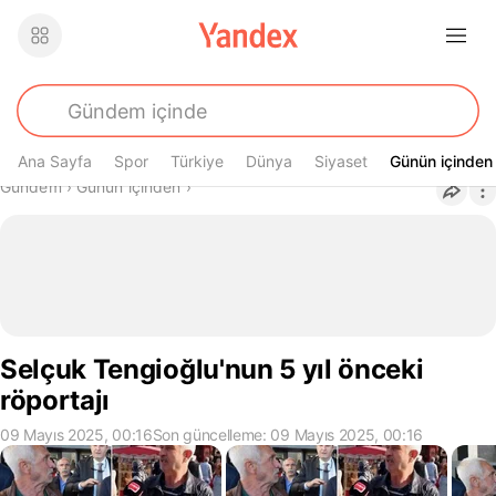
Ana Sayfa
Spor
Türkiye
Dünya
Siyaset
Günün içinden
Günün içinden
Buradasın
Gündem
›
Günün içinden
›
Selçuk Tengioğlu'nun 5 yıl önceki
röportajı
09 Mayıs 2025, 00:16
Son güncelleme: 09 Mayıs 2025, 00:16