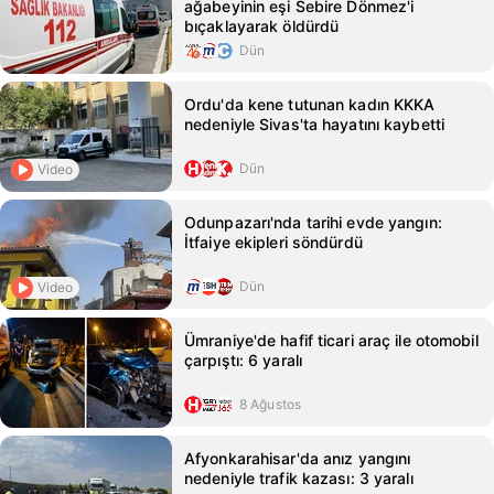
ağabeyinin eşi Sebire Dönmez'i
bıçaklayarak öldürdü
Dün
Ordu'da kene tutunan kadın KKKA
nedeniyle Sivas'ta hayatını kaybetti
Dün
Video
Odunpazarı'nda tarihi evde yangın:
İtfaiye ekipleri söndürdü
Dün
Video
Ümraniye'de hafif ticari araç ile otomobil
çarpıştı: 6 yaralı
8 Ağustos
Afyonkarahisar'da anız yangını
nedeniyle trafik kazası: 3 yaralı