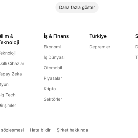
Daha fazla göster
Bilim &
İş & Finans
Türkiye
S
Teknoloji
Ekonomi
Depremler
D
eknoloji
İş Dünyası
T
kıllı Cihazlar
Otomobil
Yapay Zeka
Piyasalar
Oyun
Kripto
Big Tech
Sektörler
irişimler
ı sözleşmesi
Hata bildir
Şirket hakkında