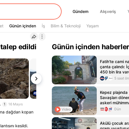
Gündem
Gündem
Alışveriş
et
Günün içinden
Günün içinden
İş
Bilim & Teknoloji
Yaşam
talep edildi
Günün içinden haberle
Fatih'te cami n
çanta çalındı: İ
450 bin lira var
5 saat ö
Kepez plajında
Savaşları dön
askeri mühimm
.
1
16 Mayıs
Dün
Video
oluna dağdan kopan
Akülü çocuk a
ntısını kesildi.
gram uyuşturucu