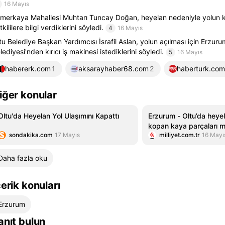
16 Mayıs
merkaya Mahallesi Muhtarı Tuncay Doğan, heyelan nedeniyle yolun k
tkililere bilgi verdiklerini söyledi.
4
16 Mayıs
tu Belediye Başkan Yardımcısı İsrafil Aslan, yolun açılması için Erzur
lediyesi'nden kırıcı iş makinesi istediklerini söyledi.
5
16 Mayıs
habererk.com
1
aksarayhaber68.com
2
haberturk.com
iğer konular
Oltu'da Heyelan Yol Ulaşımını Kapattı
Erzurum - Oltu’da heye
kopan kaya parçaları m
sondakika.com
17 Mayıs
milliyet.com.tr
16 Mayı
kapattı
Daha fazla oku
çerik konuları
Erzurum
anıt bulun