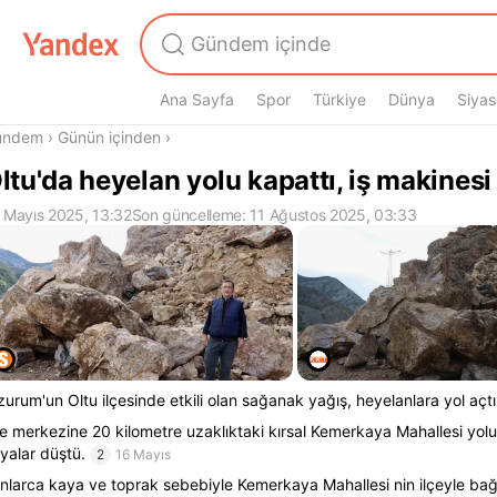
Ana Sayfa
Spor
Türkiye
Dünya
Siyas
radasın
ündem
›
Günün içinden
›
ltu'da heyelan yolu kapattı, iş makinesi 
 Mayıs 2025, 13:32
Son güncelleme: 11 Ağustos 2025, 03:33
zurum'un Oltu ilçesinde etkili olan sağanak yağış, heyelanlara yol açtı
çe merkezine 20 kilometre uzaklıktaki kırsal Kemerkaya Mahallesi y
yalar düştü.
2
16 Mayıs
nlarca kaya ve toprak sebebiyle Kemerkaya Mahallesi nin ilçeyle bağla