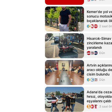
Kemer'de yol v
sonucu motosikl
bıçaklanarak ö
2 saat ö
Hisarcık-Simav
zincirleme kaza:
yaralandı
Dün
Artvin açıkları
aracı olduğu de
cisim bulundu
Dün
Adana'da ceza
hırsız, otoyolda
eşyalarını çaldı
3 saat ö