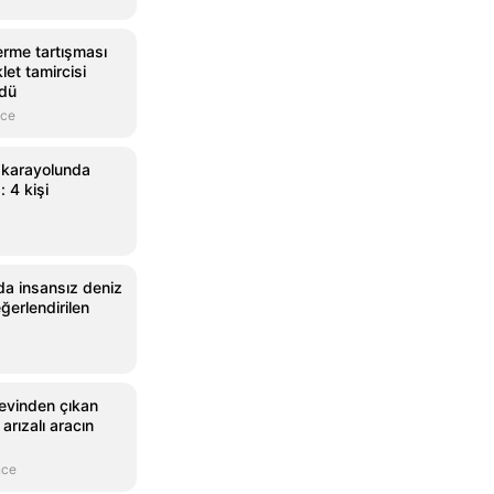
erme tartışması
et tamircisi
ldü
nce
 karayolunda
 4 kişi
nda insansız deniz
ğerlendirilen
evinden çıkan
 arızalı aracın
nce