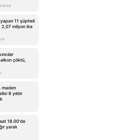
a önce
 yapan 11 şüpheli
, 2,07 milyon lira
nce
ıncılar
balkon çöktü,
s
4 maden
isi 8 yıldır
dı
saat 18.00'de
ğır yaralı