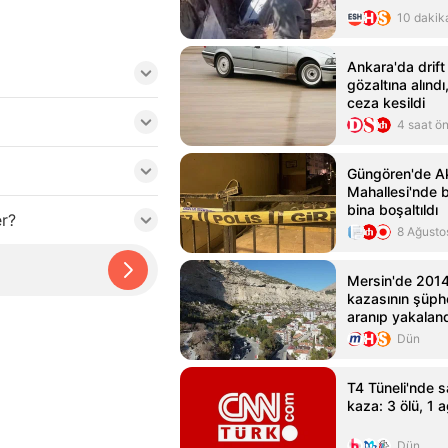
10 dakik
Ankara'da drift
gözaltına alındı
ceza kesildi
4 saat ö
Güngören'de Ak
Mahallesi'nde 
bina boşaltıldı
er?
8 Ağusto
Mersin'de 201
kazasının şüphel
aranıp yakalan
Dün
T4 Tüneli'nde 
kaza: 3 ölü, 1 a
Dün