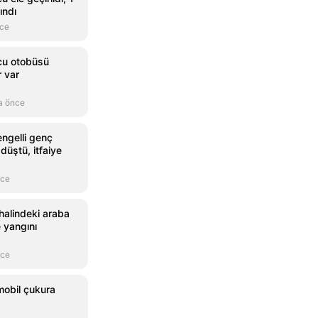
ındı
nce
lcu otobüsü
r var
a önce
engelli genç
düştü, itfaiye
nce
 halindeki araba
e yangını
nce
obil çukura