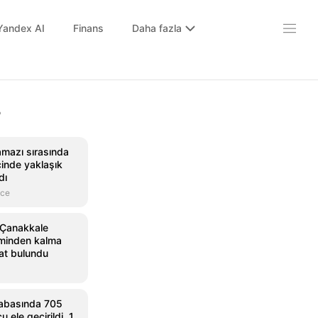
Yandex AI
Finans
Daha fazla
r
amazı sırasında
çinde yaklaşık
dı
nce
 Çanakkale
eminden kalma
at bulundu
rabasında 705
 ele geçirildi, 1