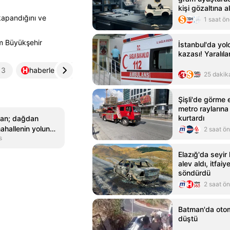
kişi gözaltına al
apandığını ve
1 saat ö
um Büyükşehir
İstanbul'da yo
kazası! Yaralıla
3
haberler.com
4
sondakika.com
5
25 dakik
Şişli'de görme 
metro raylarına 
kurtardı
lan; dağdan
ahallenin yolunu
2 saat ö
s
Elazığ'da seyir
alev aldı, itfaiy
söndürdü
2 saat ö
Batman'da otom
düştü