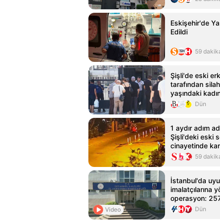
Eskişehir'de Y
Edildi
59 dakik
Şişli'de eski e
tarafından sila
yaşındaki kadı
Dün
1 aydır adım ad
Şişli'deki eski s
cinayetinde ka
görüntüler
59 dakik
İstanbul'da uy
imalatçılarına y
operasyon: 257
geçirildi
Dün
Video