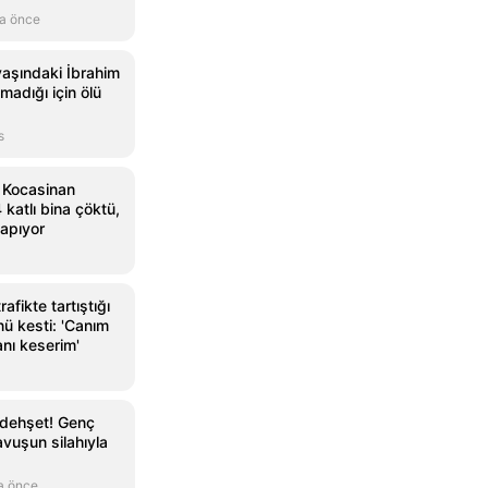
a önce
yaşındaki İbrahim
madığı için ölü
s
e Kocasinan
 katlı bina çöktü,
yapıyor
afikte tartıştığı
ü kesti: 'Canım
nı keserim'
 dehşet! Genç
vuşun silahıyla
a önce