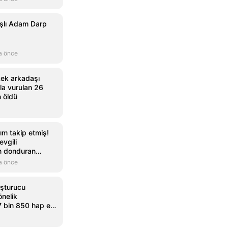
aşlı Adam Darp
a önce
rkek arkadaşı
hla vurulan 26
n öldü
ım takip etmiş!
evgili
n donduran
a önce
uşturucu
önelik
 bin 850 hap ele