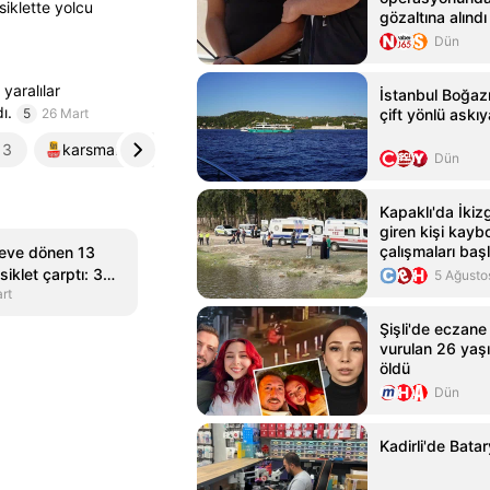
iklette yolcu
gözaltına alındı
Dün
yaralılar
İstanbul Boğazı
ı.
5
26 Mart
çift yönlü askıy
3
karsmanset.com
4
akdenizgercek.com.tr
5
Dün
Kapaklı'da İkizg
giren kişi kayb
çalışmaları başl
k eve dönen 13
iklet çarptı: 3
5 Ağusto
rt
Şişli'de eczane
vurulan 26 yaş
öldü
Dün
Kadirli'de Batar