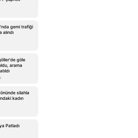
'nda gemi trafiği
a alındı
öller'de göle
oldu, arama
atıldı
s
 önünde silahla
ındaki kadın
ya Patladı