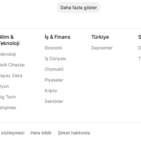
Daha fazla göster
Bilim &
İş & Finans
Türkiye
S
Teknoloji
Ekonomi
Depremler
D
eknoloji
İş Dünyası
T
kıllı Cihazlar
Otomobil
Yapay Zeka
Piyasalar
Oyun
Kripto
Big Tech
Sektörler
irişimler
ı sözleşmesi
Hata bildir
Şirket hakkında