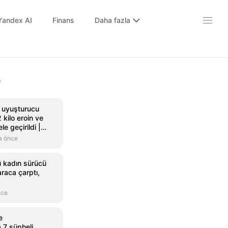
Yandex AI
Finans
Daha fazla
r
 uyuşturucu
kilo eroin ve
e geçirildi |
 izle | Son
a önce
ri
ü kadın sürücü
araca çarptı,
nce
e
 7 şüpheli