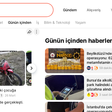
Gündem
Gündem
Alışveriş
et
Günün içinden
Günün içinden
İş
Bilim & Teknoloji
Yaşam
Günün içinden haberle
Beylikdüzü'nde
operasyonu: 62 
metamfetamin el
Video videosunu
59 dakik
Dakika Haberle
Bursa'da alkoll
park halindeki 
gözaltına alındı
aki çocuğa
3 saat ö
1
26 Mart
de gerçekleşti.
İstanbul'da çet
operasyonunda