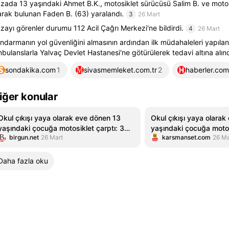
zada 13 yaşındaki Ahmet B.K., motosiklet sürücüsü Salim B. ve motos
arak bulunan Faden B. (63) yaralandı.
3
26 Mart
zayı görenler durumu 112 Acil Çağrı Merkezi'ne bildirdi.
4
26 Mart
ndarmanın yol güvenliğini almasının ardından ilk müdahaleleri yapılan 
bulanslarla Yalvaç Devlet Hastanesi'ne götürülerek tedavi altına alınd
sondakika.com
1
sivasmemleket.com.tr
2
haberler.com
iğer konular
Okul çıkışı yaya olarak eve dönen 13
Okul çıkışı yaya olara
yaşındaki çocuğa motosiklet çarptı: 3
yaşındaki çocuğa motos
birgun.net
26 Mart
karsmanset.com
26 Ma
yaralı
yaralı
Daha fazla oku