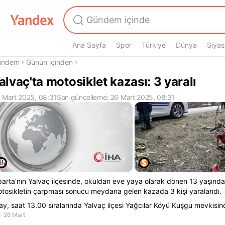
Ana Sayfa
Spor
Türkiye
Dünya
Siyas
radasın
ündem
›
Günün içinden
›
alvaç'ta motosiklet kazası: 3 yaralı
 Mart 2025, 08:31
Son güncelleme: 26 Mart 2025, 08:31
parta'nın Yalvaç ilçesinde, okuldan eve yaya olarak dönen 13 yaşınd
tosikletin çarpması sonucu meydana gelen kazada 3 kişi yaralandı.
ay, saat 13.00 sıralarında Yalvaç ilçesi Yağcılar Köyü Kuşgu mevkisin
26 Mart