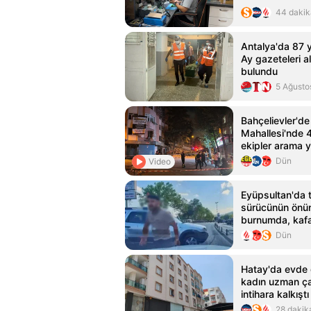
44 dakik
Antalya'da 87 
Ay gazeteleri al
bulundu
5 Ağusto
Bahçelievler'd
Mahallesi'nde 4
ekipler arama 
Dün
Video
Eyüpsultan'da tr
sürücünün önün
burnumda, kafa
Dün
Hatay'da evde
kadın uzman ça
intihara kalkıştı
28 dakik