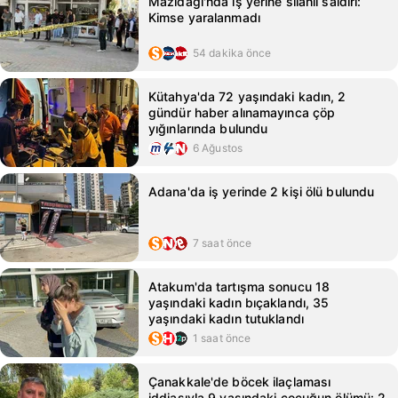
Mazıdağı'nda iş yerine silahlı saldırı:
Kimse yaralanmadı
54 dakika önce
Kütahya'da 72 yaşındaki kadın, 2
gündür haber alınamayınca çöp
yığınlarında bulundu
6 Ağustos
Adana'da iş yerinde 2 kişi ölü bulundu
7 saat önce
Atakum'da tartışma sonucu 18
yaşındaki kadın bıçaklandı, 35
yaşındaki kadın tutuklandı
1 saat önce
Çanakkale'de böcek ilaçlaması
iddiasıyla 9 yaşındaki çocuğun ölümü: 2