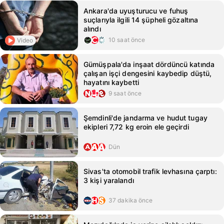
Ankara'da uyuşturucu ve fuhuş
suçlarıyla ilgili 14 şüpheli gözaltına
alındı
10 saat önce
Video
Gümüşpala'da inşaat dördüncü katında
çalışan işçi dengesini kaybedip düştü,
hayatını kaybetti
9 saat önce
Şemdinli'de jandarma ve hudut tugay
ekipleri 7,72 kg eroin ele geçirdi
Dün
Sivas'ta otomobil trafik levhasına çarptı:
3 kişi yaralandı
37 dakika önce