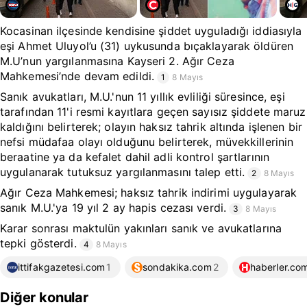
Kocasinan ilçesinde kendisine şiddet uyguladığı iddiasıyla
eşi Ahmet Uluyol’u (31) uykusunda bıçaklayarak öldüren
M.U’nun yargılanmasına Kayseri 2. Ağır Ceza
Mahkemesi’nde devam edildi.
1
8 Mayıs
Sanık avukatları, M.U.'nun 11 yıllık evliliği süresince, eşi
tarafından 11'i resmi kayıtlara geçen sayısız şiddete maruz
kaldığını belirterek; olayın haksız tahrik altında işlenen bir
nefsi müdafaa olayı olduğunu belirterek, müvekkillerinin
beraatine ya da kefalet dahil adli kontrol şartlarının
uygulanarak tutuksuz yargılanmasını talep etti.
2
8 Mayıs
Ağır Ceza Mahkemesi; haksız tahrik indirimi uygulayarak
sanık M.U.'ya 19 yıl 2 ay hapis cezası verdi.
3
8 Mayıs
Karar sonrası maktulün yakınları sanık ve avukatlarına
tepki gösterdi.
4
8 Mayıs
ittifakgazetesi.com
1
sondakika.com
2
haberler.co
Diğer konular