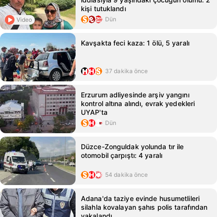
kişi tutuklandı
Dün
Video
Kavşakta feci kaza: 1 ölü, 5 yaralı
37 dakika önce
Erzurum adliyesinde arşiv yangını
kontrol altına alındı, evrak yedekleri
UYAP'ta
Dün
Düzce-Zonguldak yolunda tır ile
otomobil çarpıştı: 4 yaralı
54 dakika önce
Adana'da taziye evinde husumetlileri
silahla kovalayan şahıs polis tarafından
yakalandı