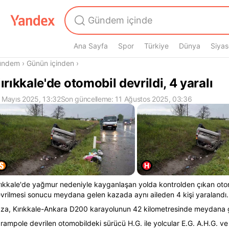
Ana Sayfa
Spor
Türkiye
Dünya
Siyas
radasın
ündem
›
Günün içinden
›
ırıkkale'de otomobil devrildi, 4 yaralı
 Mayıs 2025, 13:32
Son güncelleme: 11 Ağustos 2025, 03:36
rıkkale'de yağmur nedeniyle kayganlaşan yolda kontrolden çıkan oto
vrilmesi sonucu meydana gelen kazada aynı aileden 4 kişi yaralandı.
za, Kırıkkale-Ankara D200 karayolunun 42 kilometresinde meydana g
rampole devrilen otomobildeki sürücü H.G. ile yolcular E.G. A.H.G. ve