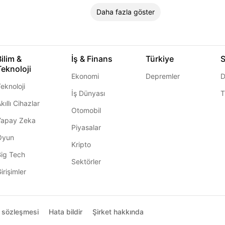
Daha fazla göster
Bilim &
İş & Finans
Türkiye
S
Teknoloji
Ekonomi
Depremler
D
eknoloji
İş Dünyası
T
kıllı Cihazlar
Otomobil
Yapay Zeka
Piyasalar
Oyun
Kripto
Big Tech
Sektörler
irişimler
ı sözleşmesi
Hata bildir
Şirket hakkında