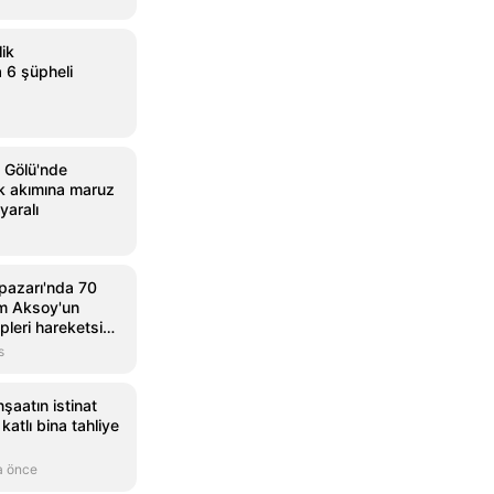
lik
 6 şüpheli
Gölü'nde
rik akımına maruz
yaralı
pazarı'nda 70
m Aksoy'un
pleri hareketsiz
s
şaatın istinat
katlı bina tahliye
a önce