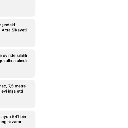
aşındaki
 Arsa Şikayeti
 evinde silahlı
gözaltına alındı
aç, 7,5 metre
evi inşa etti
 ayda 541 bin
angını zarar