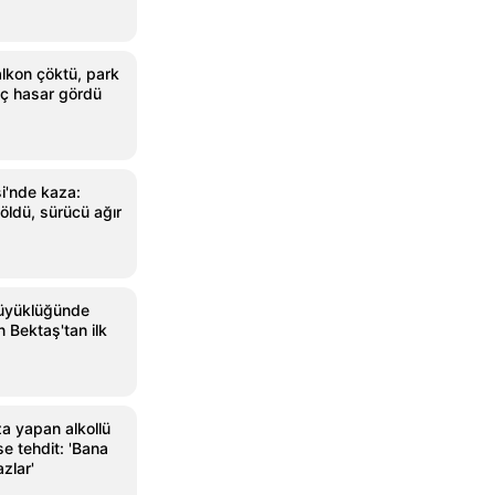
lkon çöktü, park
raç hasar gördü
i'nde kaza:
öldü, sürücü ağır
büyüklüğünde
Bektaş'tan ilk
a yapan alkollü
e tehdit: 'Bana
zlar'