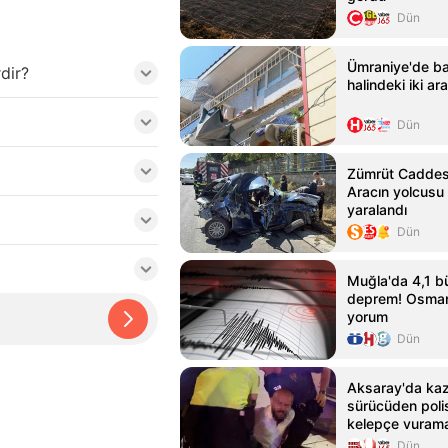
Dün
Ümraniye'de ba
dir?
halindeki iki a
Dün
Zümrüt Caddes
Aracın yolcusu 
yaralandı
Dün
Muğla'da 4,1 
deprem! Osman 
yorum
Dün
Aksaray'da kaz
sürücüden polis
kelepçe vurama
Dün