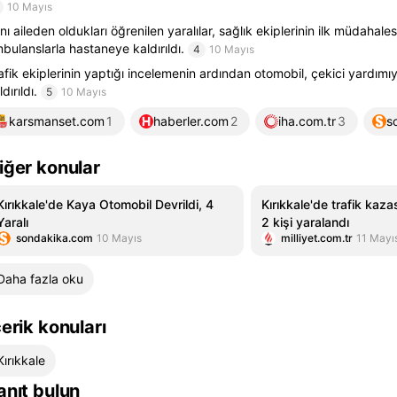
10 Mayıs
nı aileden oldukları öğrenilen yaralılar, sağlık ekiplerinin ilk müdahale
bulanslarla hastaneye kaldırıldı.
4
10 Mayıs
afik ekiplerinin yaptığı incelemenin ardından otomobil, çekici yardımı
dırıldı.
5
10 Mayıs
karsmanset.com
1
haberler.com
2
iha.com.tr
3
s
iğer konular
Kırıkkale'de Kaya Otomobil Devrildi, 4
Kırıkkale'de trafik kaza
Yaralı
2 kişi yaralandı
sondakika.com
10 Mayıs
milliyet.com.tr
11 Mayı
Daha fazla oku
çerik konuları
Kırıkkale
anıt bulun