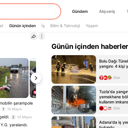
Gündem
Gündem
Alışveriş
et
Günün içinden
Günün içinden
İş
Bilim & Teknoloji
Yaşam
Günün içinden haberle
Bolu Dağı Tünel
yangını: 4 kişi 
Dün
Tuzla'da yangı
yemekhane böl
kullanım imkans
mobilin şarampole
Dün
1
10 Mayıs
eldi.
2
10 Mayıs
Adana'da iş yer
 Y.G. yaralandı.
bulundu