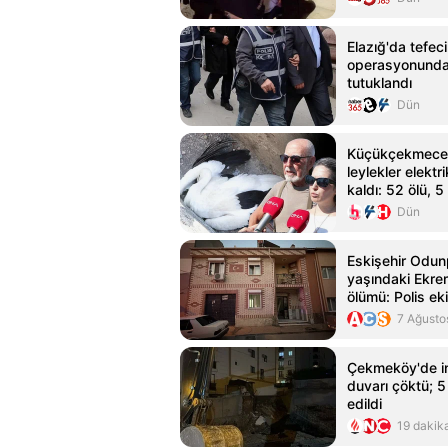
Elazığ'da tefeci
operasyonunda
tutuklandı
Dün
Küçükçekmece 
leylekler elekt
kaldı: 52 ölü, 5 
Dün
Eskişehir Odun
yaşındaki Ekre
ölümü: Polis eki
buldu
7 Ağusto
Çekmeköy'de in
duvarı çöktü; 5 
edildi
19 dakik