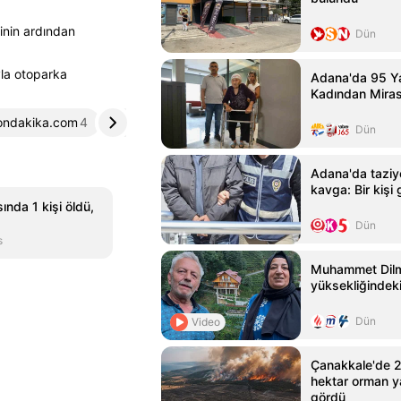
sinin ardından
Dün
yla otoparka
Adana'da 95 Y
Kadından Miras
ondakika.com
4
birgun.net
5
Dün
Adana'da taziye
kavga: Bir kişi 
sında 1 kişi öldü,
Dün
s
Muhammet Dilm
yüksekliğindeki 
Dün
Video
Çanakkale'de 2
hektar orman y
gördü