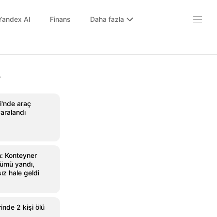
Yandex AI
Finans
Daha fazla
r
i'nde araç
yaralandı
n: Konteyner
ümü yandı,
ız hale geldi
inde 2 kişi ölü