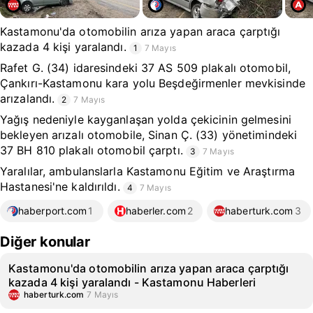
Kastamonu'da otomobilin arıza yapan araca çarptığı
kazada 4 kişi yaralandı.
1
7 Mayıs
Rafet G. (34) idaresindeki 37 AS 509 plakalı otomobil,
Çankırı-Kastamonu kara yolu Beşdeğirmenler mevkisinde
arızalandı.
2
7 Mayıs
Yağış nedeniyle kayganlaşan yolda çekicinin gelmesini
bekleyen arızalı otomobile, Sinan Ç. (33) yönetimindeki
37 BH 810 plakalı otomobil çarptı.
3
7 Mayıs
Yaralılar, ambulanslarla Kastamonu Eğitim ve Araştırma
Hastanesi'ne kaldırıldı.
4
7 Mayıs
haberport.com
1
haberler.com
2
haberturk.com
3
Diğer konular
Kastamonu'da otomobilin arıza yapan araca çarptığı
kazada 4 kişi yaralandı - Kastamonu Haberleri
haberturk.com
7 Mayıs