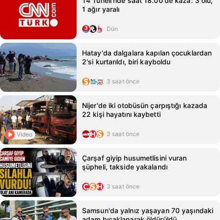
T4 Tüneli'nde saat 18.00'de kaza: 3 ölü,
1 ağır yaralı
Dün
Hatay'da dalgalara kapılan çocuklardan
2'si kurtarıldı, biri kayboldu
3 saat önce
Nijer'de iki otobüsün çarpıştığı kazada
22 kişi hayatını kaybetti
3 saat önce
Video
Çarşaf giyip husumetlisini vuran
şüpheli, takside yakalandı
3 saat önce
Samsun'da yalnız yaşayan 70 yaşındaki
adam bıçaklanarak öldürüldü