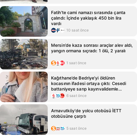
Fatih'te cami namazı sırasında çanta
çalındı: İçinde yaklaşık 450 bin lira
vardı
10 saat önce
Mersin’de kaza sonrası araçlar alev aldı,
yangın ormana sıçradı: 1 ölü, 2 yaralı
1 saat önce
Kağıthane’de Bedriye'yi öldüren
kocasının ifadesi ortaya çıktı: Cesedi
battaniyeye sarıp kayınvalidemle
sohbet ettim
6 saat önce
Arnavutköy'de yolcu otobüsü İETT
otobüsüne çarptı
5 saat önce