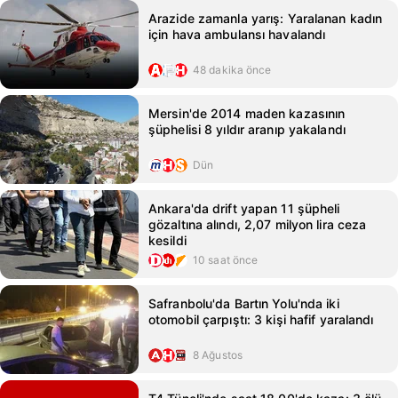
Arazide zamanla yarış: Yaralanan kadın
için hava ambulansı havalandı
48 dakika önce
Mersin'de 2014 maden kazasının
şüphelisi 8 yıldır aranıp yakalandı
Dün
Ankara'da drift yapan 11 şüpheli
gözaltına alındı, 2,07 milyon lira ceza
kesildi
10 saat önce
Safranbolu'da Bartın Yolu'nda iki
otomobil çarpıştı: 3 kişi hafif yaralandı
8 Ağustos