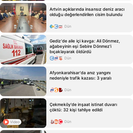
Artvin açıklarında insansız deniz aracı
olduğu değerlendirilen cisim bulundu
Dün
Gediz'de aile içi kavga: Ali Dönmez,
ağabeyinin eşi Sebire Dönmez'i
bıçaklayarak öldürdü
Dün
Afyonkarahisar'da anız yangını
nedeniyle trafik kazası: 3 yaralı
Dün
Çekmeköy'de inşaat istinat duvarı
çöktü: 32 kişi tahliye edildi
Dün
Video