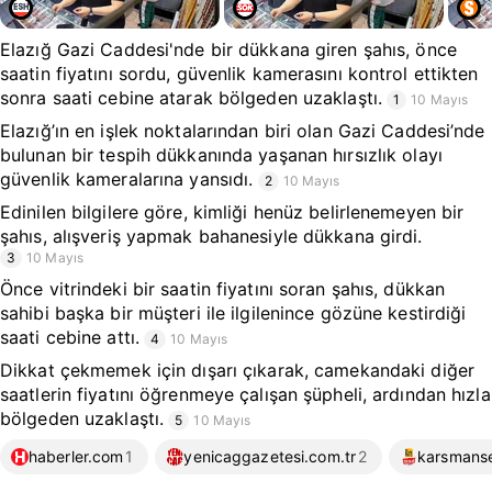
Elazığ Gazi Caddesi'nde bir dükkana giren şahıs, önce
saatin fiyatını sordu, güvenlik kamerasını kontrol ettikten
sonra saati cebine atarak bölgeden uzaklaştı.
1
10 Mayıs
Elazığ’ın en işlek noktalarından biri olan Gazi Caddesi’nde
bulunan bir tespih dükkanında yaşanan hırsızlık olayı
güvenlik kameralarına yansıdı.
2
10 Mayıs
Edinilen bilgilere göre, kimliği henüz belirlenemeyen bir
şahıs, alışveriş yapmak bahanesiyle dükkana girdi.
3
10 Mayıs
Önce vitrindeki bir saatin fiyatını soran şahıs, dükkan
sahibi başka bir müşteri ile ilgilenince gözüne kestirdiği
saati cebine attı.
4
10 Mayıs
Dikkat çekmemek için dışarı çıkarak, camekandaki diğer
saatlerin fiyatını öğrenmeye çalışan şüpheli, ardından hızla
bölgeden uzaklaştı.
5
10 Mayıs
haberler.com
1
yenicaggazetesi.com.tr
2
karsmans