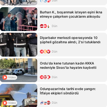
Dün
Burhan K., boşanmak isteyen eşini ikna
etmeye çalışırken çocuklarını alıkoydu
Dün
Diyarbakır merkezli operasyonda 10
şüpheli gözaltına alındı, 2'si tutuklandı
Dün
Ordu'da kene tutunan kadın KKKA
nedeniyle Sivas'ta hayatını kaybetti
Dün
Video
Odunpazarı'nda tarihi evde yangın:
İtfaiye ekipleri söndürdü
Dün
Video