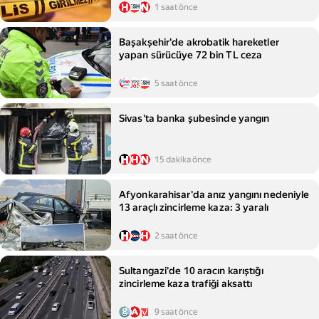
1 saat önce
Başakşehir'de akrobatik hareketler
yapan sürücüye 72 bin TL ceza
5 saat önce
Sivas'ta banka şubesinde yangın
15 dakika önce
Afyonkarahisar'da anız yangını nedeniyle
13 araçlı zincirleme kaza: 3 yaralı
2 saat önce
Sultangazi'de 10 aracın karıştığı
zincirleme kaza trafiği aksattı
9 saat önce