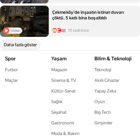
Çekmeköy'de inşaatın istinat duvarı
çöktü, 5 katlı bina boşaltıldı
10 saat önce
Video
Daha fazla göster
Spor
Yaşam
Bilim & Teknoloji
Futbol
Magazin
Teknoloji
Maçlar
Sinema & TV
Akıllı Cihazlar
Kültür-Sanat
Yapay Zeka
Sağlık
Oyun
Seyahat
Big Tech
Gastronomi
Girişimler
Moda & Bakım