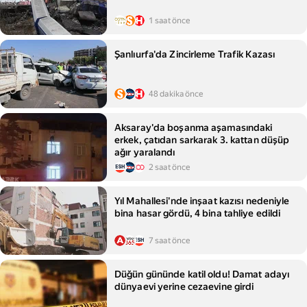
1 saat önce
Şanlıurfa'da Zincirleme Trafik Kazası
48 dakika önce
Aksaray'da boşanma aşamasındaki
erkek, çatıdan sarkarak 3. kattan düşüp
ağır yaralandı
2 saat önce
Yıl Mahallesi'nde inşaat kazısı nedeniyle
bina hasar gördü, 4 bina tahliye edildi
7 saat önce
Düğün gününde katil oldu! Damat adayı
dünyaevi yerine cezaevine girdi