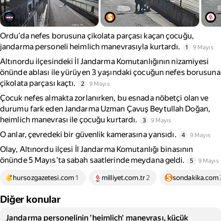
Ordu’da nefes borusuna çikolata parçası kaçan çocuğu,
jandarma personeli heimlich manevrasıyla kurtardı.
1
9 Mayıs
Altınordu ilçesindeki İl Jandarma Komutanlığının nizamiyesi
önünde ablası ile yürüyen 3 yaşındaki çocuğun nefes borusuna
çikolata parçası kaçtı.
2
9 Mayıs
Çocuk nefes almakta zorlanırken, bu esnada nöbetçi olan ve
durumu fark eden Jandarma Uzman Çavuş Beytullah Doğan,
heimlich manevrası ile çocuğu kurtardı.
3
9 Mayıs
O anlar, çevredeki bir güvenlik kamerasına yansıdı.
4
9 Mayıs
Olay, Altınordu ilçesi İl Jandarma Komutanlığı binasının
önünde 5 Mayıs'ta sabah saatlerinde meydana geldi.
5
9 Mayıs
hursozgazetesi.com
1
milliyet.com.tr
2
sondakika.com
Diğer konular
Jandarma personelinin 'heimlich' manevrası, küçük