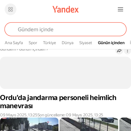
Ana Sayfa
Spor
Türkiye
Dünya
Siyaset
Günün içinden
Günün içinden
Buradasın
Gündem
›
Günün içinden
›
Ordu'da jandarma personeli heimlich
manevrası
09 Mayıs 2025, 13:25
Son güncelleme: 09 Mayıs 2025, 13:25