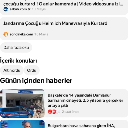
çocuğu kurtardı! O anlar kamerada | Video videosunu izle |
Son Dakika Haberleri
sabah.com.tr
10 Mayıs
Jandarma Çocuğu Heimlich Manevrasıyla Kurtardı
sondakika.com
10 Mayıs
Daha fazla oku
İçerik konuları
Altınordu
Ordu
Günün içinden haberler
Başkale'de 14 yaşındaki Damlanur
Sarihan'ın cinayeti: 2,5 yıl sonra gerçekler
ortaya çıktı
2 saat önce
Bulgaristan hava sahasına giren İHA,