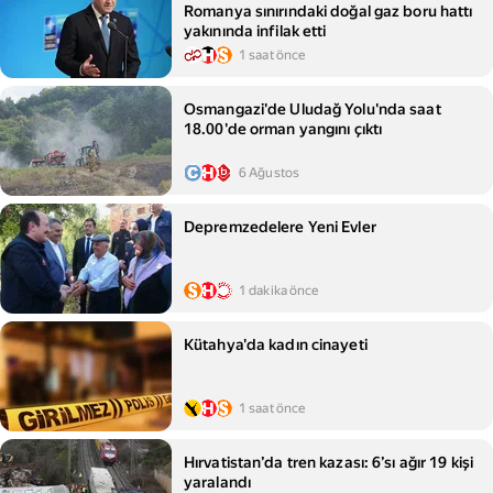
Romanya sınırındaki doğal gaz boru hattı
yakınında infilak etti
1 saat önce
Osmangazi'de Uludağ Yolu'nda saat
18.00'de orman yangını çıktı
6 Ağustos
Depremzedelere Yeni Evler
1 dakika önce
Kütahya'da kadın cinayeti
1 saat önce
Hırvatistan’da tren kazası: 6’sı ağır 19 kişi
yaralandı