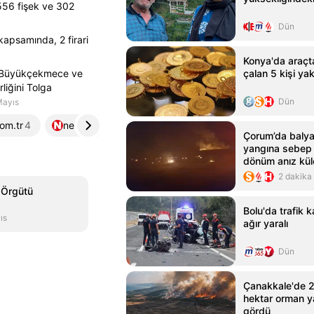
 556 fişek ve 302
Dün
apsamında, 2 firari
Konya'da araçta
, Büyükçekmece ve
çalan 5 kişi ya
liğini Tolga
Dün
Mayıs
om.tr
4
nefes.com.tr
5
Çorum’da balya
yangına sebep 
dönüm anız kü
2 dakika
 Örgütü
Bolu'da trafik k
ıs
ağır yaralı
Dün
Çanakkale'de 2
hektar orman y
gördü