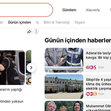
Gündem
Gündem
Alışveriş
et
Günün içinden
Günün içinden
İş
Bilim & Teknoloji
Yaşam
Günün içinden haberle
Adana'da taziye
kavga: Bir kişi 
Dün
Silopi'de 4 yaş
klima dış ünite
elektrik çarpm
ran'ın yaptığı
Dün
yetinden yoksun
Muhammet Dilm
yüksekliğindeki 