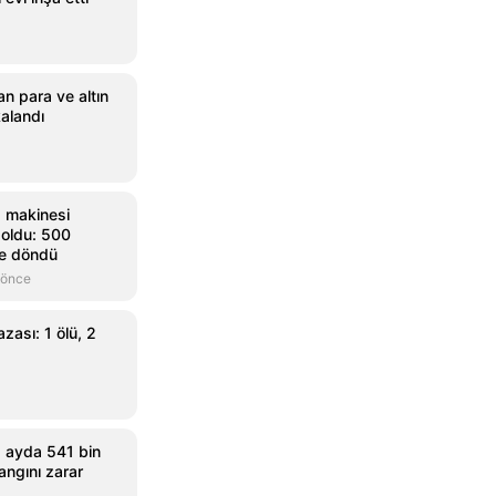
n para ve altın
kalandı
 makinesi
oldu: 500
le döndü
 önce
azası: 1 ölü, 2
 ayda 541 bin
angını zarar