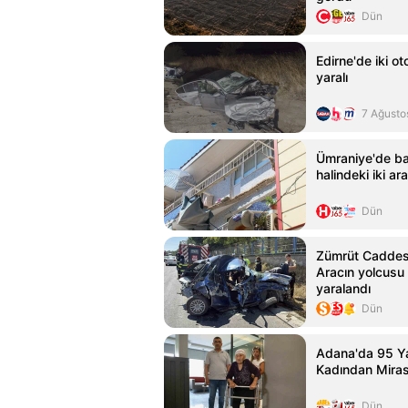
Dün
Edirne'de iki ot
yaralı
7 Ağusto
Ümraniye'de ba
halindeki iki a
Dün
Zümrüt Caddes
Aracın yolcusu 
yaralandı
Dün
Adana'da 95 Y
Kadından Miras
Dün