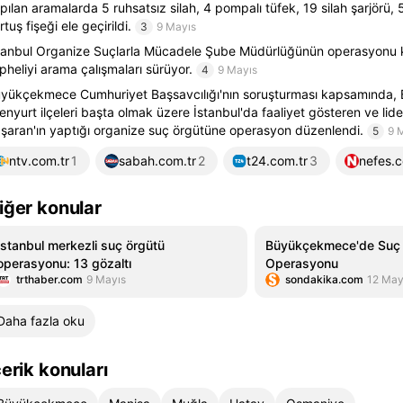
pılan aramalarda 5 ruhsatsız silah, 4 pompalı tüfek, 19 silah şarjörü,
rtuş fişeği ele geçirildi.
3
9 Mayıs
tanbul Organize Suçlarla Mücadele Şube Müdürlüğünün operasyonu k
pheliyi arama çalışmaları sürüyor.
4
9 Mayıs
yükçekmece Cumhuriyet Başsavcılığı'nın soruşturması kapsamında
enyurt ilçeleri başta olmak üzere İstanbul'da faaliyet gösteren ve lider
şaran'ın yaptığı organize suç örgütüne operasyon düzenlendi.
5
9 
ntv.com.tr
1
sabah.com.tr
2
t24.com.tr
3
nefes.c
iğer konular
İstanbul merkezli suç örgütü
Büyükçekmece'de Suç
operasyonu: 13 gözaltı
Operasyonu
trthaber.com
9 Mayıs
sondakika.com
12 May
Daha fazla oku
çerik konuları