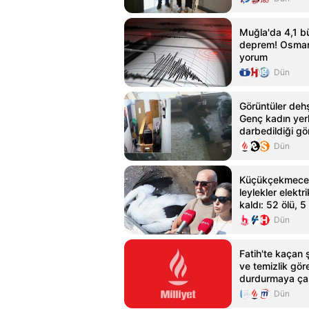
Muğla'da 4,1 
deprem! Osman 
yorum
Dün
Görüntüler deh
Genç kadın yer
darbedildiği gö
yayınladı
Dün
Küçükçekmece 
leylekler elekt
kaldı: 52 ölü, 5 
Dün
Fatih'te kaçan 
ve temizlik göre
durdurmaya çalı
kamerada
Dün