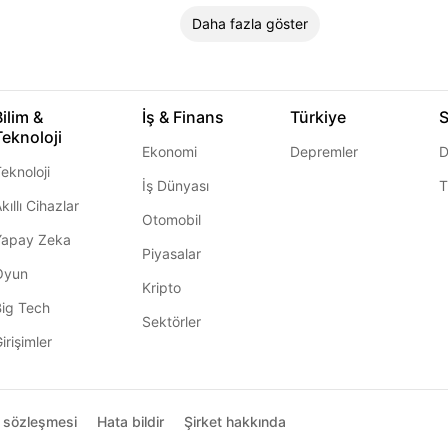
Daha fazla göster
Bilim &
İş & Finans
Türkiye
S
Teknoloji
Ekonomi
Depremler
D
eknoloji
İş Dünyası
T
kıllı Cihazlar
Otomobil
Yapay Zeka
Piyasalar
Oyun
Kripto
Big Tech
Sektörler
irişimler
ı sözleşmesi
Hata bildir
Şirket hakkında