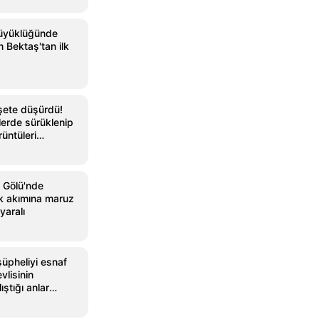
büyüklüğünde
Bektaş'tan ilk
şete düşürdü!
lerde sürüklenip
rüntüleri
Gölü'nde
rik akımına maruz
yaralı
şüpheliyi esnaf
vlisinin
ştığı anlar