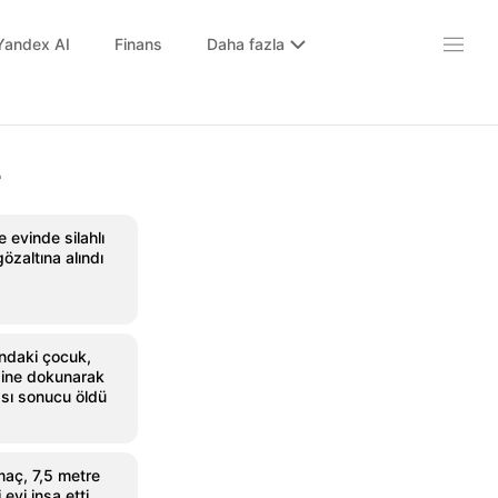
Yandex AI
Finans
Daha fazla
r
 evinde silahlı
gözaltına alındı
ındaki çocuk,
sine dokunarak
ası sonucu öldü
aç, 7,5 metre
evi inşa etti