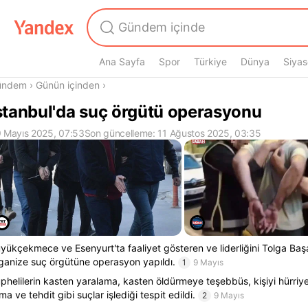
Ana Sayfa
Spor
Türkiye
Dünya
Siyas
radasın
ündem
›
Günün içinden
›
stanbul'da suç örgütü operasyonu
 Mayıs 2025, 07:53
Son güncelleme: 11 Ağustos 2025, 03:35
yükçekmece ve Esenyurt'ta faaliyet gösteren ve liderliğini Tolga Başa
ganize suç örgütüne operasyon yapıldı.
1
9 Mayıs
phelilerin kasten yaralama, kasten öldürmeye teşebbüs, kişiyi hürri
lma ve tehdit gibi suçlar işlediği tespit edildi.
2
9 Mayıs