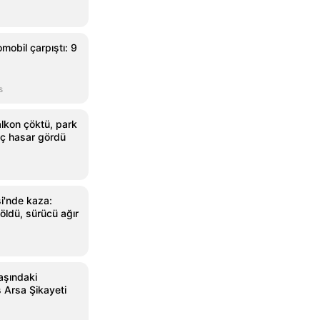
omobil çarpıştı: 9
s
lkon çöktü, park
raç hasar gördü
i'nde kaza:
öldü, sürücü ağır
aşındaki
 Arsa Şikayeti