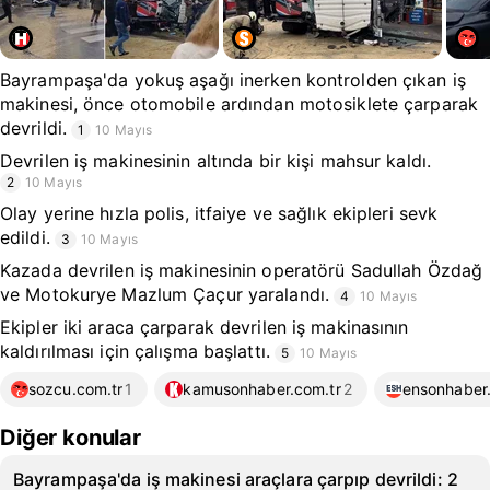
Bayrampaşa'da yokuş aşağı inerken kontrolden çıkan iş
makinesi, önce otomobile ardından motosiklete çarparak
devrildi.
1
10 Mayıs
Devrilen iş makinesinin altında bir kişi mahsur kaldı.
2
10 Mayıs
Olay yerine hızla polis, itfaiye ve sağlık ekipleri sevk
edildi.
3
10 Mayıs
Kazada devrilen iş makinesinin operatörü Sadullah Özdağ
ve Motokurye Mazlum Çaçur yaralandı.
4
10 Mayıs
Ekipler iki araca çarparak devrilen iş makinasının
kaldırılması için çalışma başlattı.
5
10 Mayıs
sozcu.com.tr
1
kamusonhaber.com.tr
2
ensonhaber
Diğer konular
Bayrampaşa'da iş makinesi araçlara çarpıp devrildi: 2