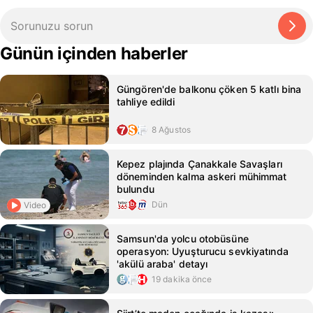
Günün içinden haberler
Güngören'de balkonu çöken 5 katlı bina
tahliye edildi
8 Ağustos
Kepez plajında Çanakkale Savaşları
döneminden kalma askeri mühimmat
bulundu
Dün
Video
Samsun'da yolcu otobüsüne
operasyon: Uyuşturucu sevkiyatında
'akülü araba' detayı
19 dakika önce