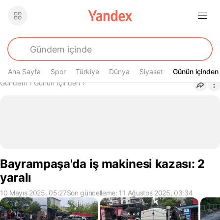
Ana Sayfa
Spor
Türkiye
Dünya
Siyaset
Günün içinden
Günün içinden
Buradasın
Gündem
›
Günün içinden
›
Bayrampaşa'da iş makinesi kazası: 2
yaralı
10 Mayıs 2025, 05:27
Son güncelleme: 11 Ağustos 2025, 03:34