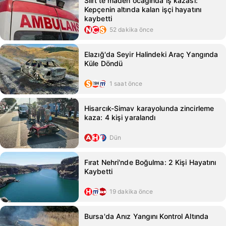
Siirt’te maden ocağında iş kazası:
Kepçenin altında kalan işçi hayatını
kaybetti
52 dakika önce
Elazığ'da Seyir Halindeki Araç Yangında
Küle Döndü
1 saat önce
Hisarcık-Simav karayolunda zincirleme
kaza: 4 kişi yaralandı
Dün
Fırat Nehri'nde Boğulma: 2 Kişi Hayatını
Kaybetti
19 dakika önce
Bursa'da Anız Yangını Kontrol Altında