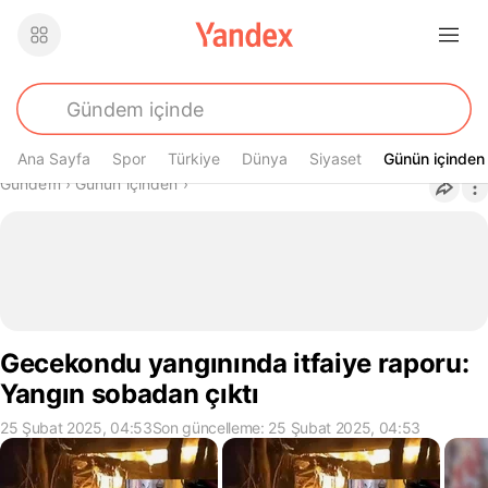
Ana Sayfa
Spor
Türkiye
Dünya
Siyaset
Günün içinden
Günün içinden
Buradasın
Gündem
›
Günün içinden
›
Gecekondu yangınında itfaiye raporu:
Yangın sobadan çıktı
25 Şubat 2025, 04:53
Son güncelleme: 25 Şubat 2025, 04:53