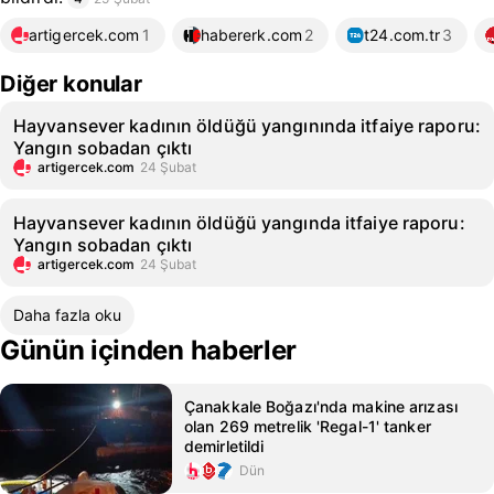
artigercek.com
1
habererk.com
2
t24.com.tr
3
Diğer konular
Hayvansever kadının öldüğü yangınında itfaiye raporu:
Yangın sobadan çıktı
artigercek.com
24 Şubat
Hayvansever kadının öldüğü yangında itfaiye raporu:
Yangın sobadan çıktı
artigercek.com
24 Şubat
Daha fazla oku
Günün içinden haberler
Çanakkale Boğazı'nda makine arızası
olan 269 metrelik 'Regal-1' tanker
demirletildi
Dün