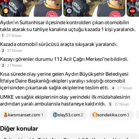
Aydın'ın Sultanhisar ilçesinde kontrolden çıkan otomobilin
takla atarak su tahliye kanalına uçtuğu kazada 1 kişi yaralandı.
1
27 Nisan
Kazada otomobil sürücüsü araçta sıkışarak yaralandı.
2
27 Nisan
Kazayı görenler durumu 112 Acil Çağrı Merkezi'ne bildirdi.
3
27 Nisan
Kısa sürede olay yerine gelen Aydın Büyükşehir Belediyesi
İtfaiye Daire Başkanlığı ekipleri yaralıyı sıkıştığı otomobil
içerisinden çıkartarak sağlık ekiplerine teslim etti.
4
27 Nisan
UMKE ve sağlık ekiplerinin olay yerindeki ilk müdahalesinin
ardından yaralı ambulansla hastaneye kaldırıldı.
5
27 Nisan
karsmanset.com
1
olay53.com
2
sondakika.com
3
Diğer konular