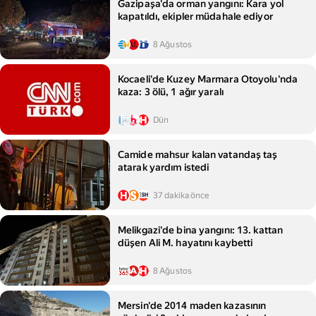
Gazipaşa'da orman yangını: Kara yol
kapatıldı, ekipler müdahale ediyor
8 Ağustos
Kocaeli'de Kuzey Marmara Otoyolu'nda
kaza: 3 ölü, 1 ağır yaralı
Dün
Camide mahsur kalan vatandaş taş
atarak yardım istedi
37 dakika önce
Melikgazi'de bina yangını: 13. kattan
düşen Ali M. hayatını kaybetti
8 Ağustos
Mersin'de 2014 maden kazasının