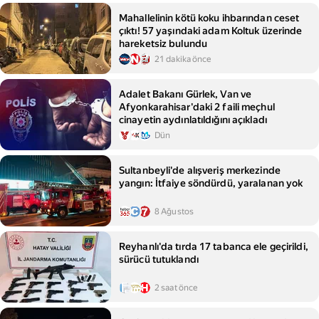
Mahallelinin kötü koku ihbarından ceset
çıktı! 57 yaşındaki adam Koltuk üzerinde
hareketsiz bulundu
21 dakika önce
Adalet Bakanı Gürlek, Van ve
Afyonkarahisar'daki 2 faili meçhul
cinayetin aydınlatıldığını açıkladı
Dün
Sultanbeyli'de alışveriş merkezinde
yangın: İtfaiye söndürdü, yaralanan yok
8 Ağustos
Reyhanlı'da tırda 17 tabanca ele geçirildi,
sürücü tutuklandı
2 saat önce