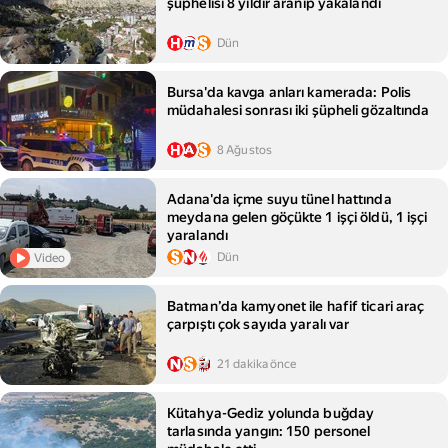
şüphelisi 8 yıldır aranıp yakalandı
Dün
Bursa'da kavga anları kamerada: Polis
müdahalesi sonrası iki şüpheli gözaltında
8 Ağustos
Adana'da içme suyu tünel hattında
meydana gelen göçükte 1 işçi öldü, 1 işçi
yaralandı
Dün
Video
Batman’da kamyonet ile hafif ticari araç
çarpıştı çok sayıda yaralı var
21 dakika önce
Kütahya-Gediz yolunda buğday
tarlasında yangın: 150 personel