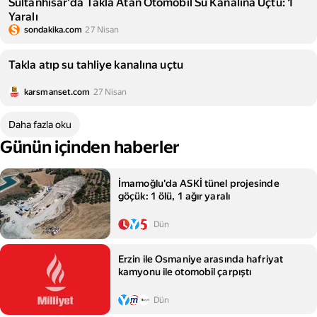
Sultanhisar'da Takla Atan Otomobil Su Kanalına Uçtu: 1
Yaralı
sondakika.com
27 Nisan
Takla atıp su tahliye kanalına uçtu
karsmanset.com
27 Nisan
Daha fazla oku
Günün içinden haberler
İmamoğlu'da ASKİ tünel projesinde
göçük: 1 ölü, 1 ağır yaralı
Dün
Erzin ile Osmaniye arasında hafriyat
kamyonu ile otomobil çarpıştı
Dün