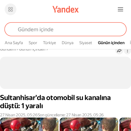
Ana Sayfa
Spor
Türkiye
Dünya
Siyaset
Günün içinden
Günün içinden
Buradasın
Gündem
›
Günün içinden
›
Sultanhisar'da otomobil su kanalına
düştü: 1 yaralı
27 Nisan 2025, 05:26
Son güncelleme: 27 Nisan 2025, 05:26