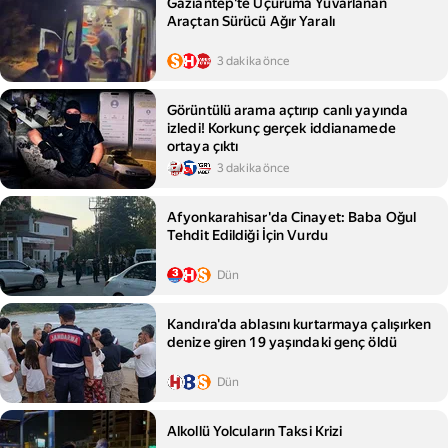
Gaziantep'te Uçuruma Yuvarlanan
Araçtan Sürücü Ağır Yaralı
3 dakika önce
Görüntülü arama açtırıp canlı yayında
izledi! Korkunç gerçek iddianamede
ortaya çıktı
3 dakika önce
Afyonkarahisar'da Cinayet: Baba Oğul
Tehdit Edildiği İçin Vurdu
Dün
Kandıra'da ablasını kurtarmaya çalışırken
denize giren 19 yaşındaki genç öldü
Dün
Alkollü Yolcuların Taksi Krizi