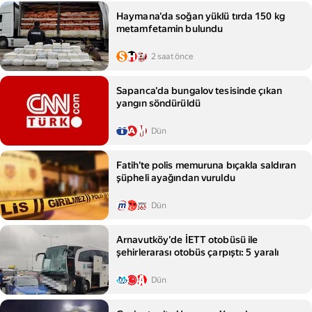
Haymana'da soğan yüklü tırda 150 kg
metamfetamin bulundu
2 saat önce
Sapanca'da bungalov tesisinde çıkan
yangın söndürüldü
Dün
Fatih'te polis memuruna bıçakla saldıran
şüpheli ayağından vuruldu
Dün
Arnavutköy'de İETT otobüsü ile
şehirlerarası otobüs çarpıştı: 5 yaralı
Dün