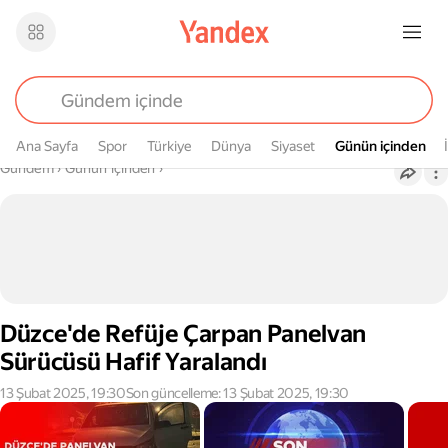
Ana Sayfa
Spor
Türkiye
Dünya
Siyaset
Günün içinden
Günün içinden
Buradasın
Gündem
›
Günün içinden
›
Düzce'de Refüje Çarpan Panelvan
Sürücüsü Hafif Yaralandı
13 Şubat 2025, 19:30
Son güncelleme: 13 Şubat 2025, 19:30