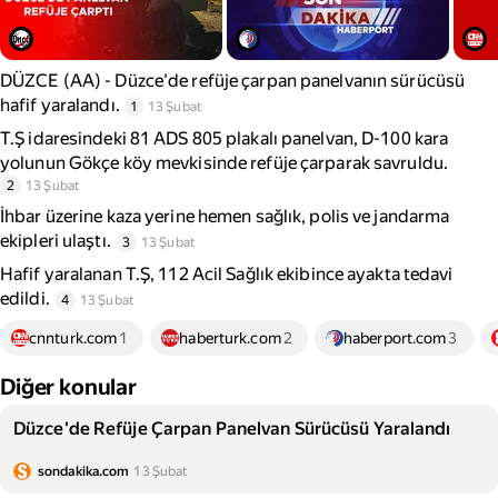
DÜZCE (AA) - Düzce'de refüje çarpan panelvanın sürücüsü
hafif yaralandı.
1
13 Şubat
T.Ş idaresindeki 81 ADS 805 plakalı panelvan, D-100 kara
yolunun Gökçe köy mevkisinde refüje çarparak savruldu.
2
13 Şubat
İhbar üzerine kaza yerine hemen sağlık, polis ve jandarma
ekipleri ulaştı.
3
13 Şubat
Hafif yaralanan T.Ş, 112 Acil Sağlık ekibince ayakta tedavi
edildi.
4
13 Şubat
cnnturk.com
1
haberturk.com
2
haberport.com
3
Diğer konular
Düzce'de Refüje Çarpan Panelvan Sürücüsü Yaralandı
sondakika.com
13 Şubat