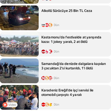
Alkollü Sürücüye 25 Bin TL Ceza
Dün
Kastamonu’da festivalde at yarışında
kaza: 1 jokey yaralı, 2 at öldü
Dün
Samandağ'da denizde dalgalara kapılan
3 çocuktan 2'si kurtarıldı, 1'i öldü
Dün
Karadeniz Ereğli'de işçi servisi ile
otomobil çarpıştı: 4 yaralı
Dün
Video