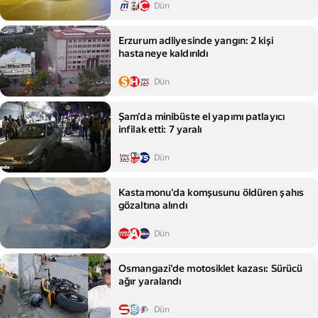
Dün
Erzurum adliyesinde yangın: 2 kişi
hastaneye kaldırıldı
Dün
Şam'da minibüste el yapımı patlayıcı
infilak etti: 7 yaralı
Dün
Kastamonu'da komşusunu öldüren şahıs
gözaltına alındı
Dün
Osmangazi'de motosiklet kazası: Sürücü
ağır yaralandı
Dün