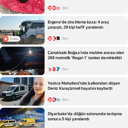
Dün
Ergene'de zincirleme kaza: 4 araç
çarpıştı, 29 kişi hafif yaralandı
Dün
Video
Çanakkale Boğazı'nda makine arızası olan
269 metrelik 'Regal-1' tanker demirletildi
Dün
Yaslıca Mahallesi'nde balkondan düşen
Deniz Karaçizmeli hayatını kaybetti
Dün
Diyarbakır'da düğün salonunda tartışma
sonucu 5 kişi yaralandı