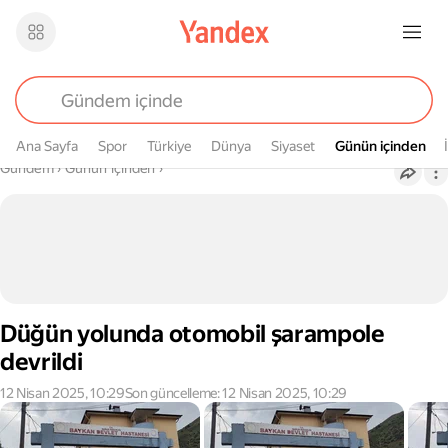
Ana Sayfa
Spor
Türkiye
Dünya
Siyaset
Günün içinden
Günün içinden
Buradasın
Gündem
›
Günün içinden
›
Düğün yolunda otomobil şarampole
devrildi
12 Nisan 2025, 10:29
Son güncelleme: 12 Nisan 2025, 10:29