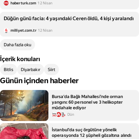
haberturk.com
12 Nisan
Düğün günü facia: 4 yaşındaki Ceren öldü, 4 kişi yaralandı
milliyet.com.tr
12 Nisan
Daha fazla oku
İçerik konuları
Bitlis
Diyarbakır
Siirt
Günün içinden haberler
Bursa'da Bağlı Mahallesi'nde orman
yangını: 60 personel ve 3 helikopter
müdahale ediyor
Dün
İstanbul'da suç örgütüne yönelik
operasyonda 12 şüpheli gözaltına alındı