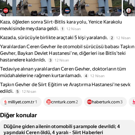
Kaza, öğleden sonra Siirt-Bitlis kara yolu, Yenice Karakolu
mevkisinde meydana geldi.
1
12 Nisan
Kazada, sürücüyle birlikte araçtaki 5 kişi yaralandı.
2
12 Nisan
Yaralılardan Ceren Gevher ile otomobil sürücüsü babası Taşkın
Gevher, Baykan Devlet Hastanesi’ne, diğerleri ise Bitlis’teki
hastanelere kaldırıldı.
3
12 Nisan
Tedaviye alınan yaralılardan Ceren Gevher, doktorların tüm
müdahalelerine rağmen kurtarılamadı.
4
12 Nisan
Taşkın Gevher de Siirt Eğitim ve Araştırma Hastanesi'ne sevk
edildi.
5
12 Nisan
milliyet.com.tr
1
cnnturk.com
2
haberturk.com
3
Diğer konular
Düğüne giden ailenin otomobili şarampole devrildi; 4
yaşındaki Ceren öldü, 4 yaralı - Siirt Haberleri