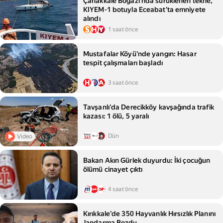
Çanakkale Boğazı'nda sürüklenen tekne,
KIYEM-1 botuyla Eceabat'ta emniyete
alındı
1 saat önce
Mustafalar Köyü'nde yangın: Hasar
tespit çalışmaları başladı
3 saat önce
Tavşanlı'da Derecikköy kavşağında trafik
kazası: 1 ölü, 5 yaralı
Dün
Video
Bakan Akın Gürlek duyurdu: İki çocuğun
ölümü cinayet çıktı
4 saat önce
Kırıkkale’de 350 Hayvanlık Hırsızlık Planını
Jandarma Bozdu