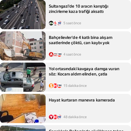
Sultangazi'de 10 aracın karıştığı
zincirleme kaza trafiği aksattı
5 saat önce
Bahçelievler'de 4 katlı bina akşam
saatlerinde çöktü, can kaybı yok
4 saat önce
Yol ortasındaki kavgaya damga vuran
söz: Kocanı aldım elinden, çatla
15 dakika önce
Hayat kurtaran manevra kamerada
48 dakika önce