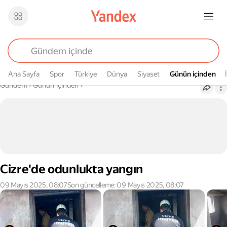
Ana Sayfa
Spor
Türkiye
Dünya
Siyaset
Günün içinden
Günün içinden
Buradasın
Gündem
›
Günün içinden
›
Cizre'de odunlukta yangın
09 Mayıs 2025, 08:07
Son güncelleme: 09 Mayıs 2025, 08:07