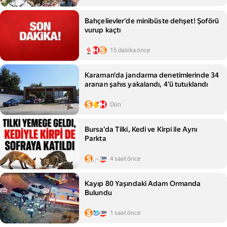
Bahçelievler'de minibüste dehşet! Şoförü
vurup kaçtı
15 dakika önce
Karaman'da jandarma denetimlerinde 34
aranan şahıs yakalandı, 4'ü tutuklandı
Dün
Bursa'da Tilki, Kedi ve Kirpi ile Aynı
Parkta
4 saat önce
Kayıp 80 Yaşındaki Adam Ormanda
Bulundu
1 saat önce