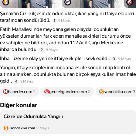
Şırnak'ın Cizre ilçesinde odunlukta çıkan yangın itfaiye ekipleri
tarafından söndürüldü.
1
9 Mayıs
Fatih Mahallesi’nde meydana gelen olayda, odunluktan
yükselen dumanları fark eden mahalle sakinleri durumu önce
ev sahiplerine bildirdi, ardından 112 Acil Çağrı Merkezine
ihbarda bulundu.
2
9 Mayıs
İhbar üzerine olay yerine itfaiye ekipleri sevk edildi.
3
9 Mayıs
Yangın, itfaiye ekiplerinin müdahalesi ile söndürülüp kontrol
altına alınırken, odunlukta bulunan birçok eşya kullanılmaz hale
geldi.
4
9 Mayıs
haberler.com
1
gercekgundem.com
2
sondakika.com
3
Diğer konular
Cizre'de Odunlukta Yangın
sondakika.com
9 Mayıs