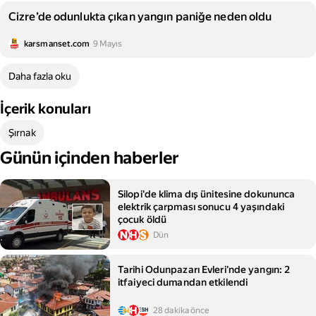
Cizre’de odunlukta çıkan yangın paniğe neden oldu
karsmanset.com
9 Mayıs
Daha fazla oku
İçerik konuları
Şırnak
Günün içinden haberler
Silopi'de klima dış ünitesine dokununca
elektrik çarpması sonucu 4 yaşındaki
çocuk öldü
Dün
Tarihi Odunpazarı Evleri'nde yangın: 2
itfaiyeci dumandan etkilendi
28 dakika önce