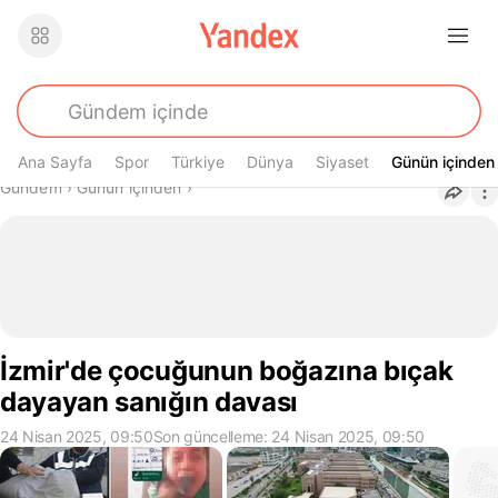
Ana Sayfa
Spor
Türkiye
Dünya
Siyaset
Günün içinden
Günün içinden
Buradasın
Gündem
›
Günün içinden
›
İzmir'de çocuğunun boğazına bıçak
dayayan sanığın davası
24 Nisan 2025, 09:50
Son güncelleme: 24 Nisan 2025, 09:50