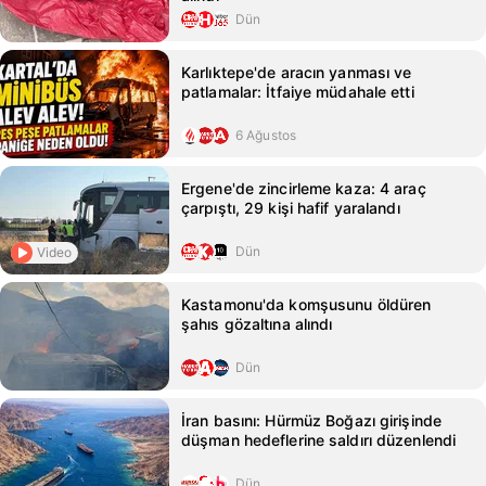
Dün
Karlıktepe'de aracın yanması ve
patlamalar: İtfaiye müdahale etti
6 Ağustos
Ergene'de zincirleme kaza: 4 araç
çarpıştı, 29 kişi hafif yaralandı
Dün
Video
Kastamonu'da komşusunu öldüren
şahıs gözaltına alındı
Dün
İran basını: Hürmüz Boğazı girişinde
düşman hedeflerine saldırı düzenlendi
Dün