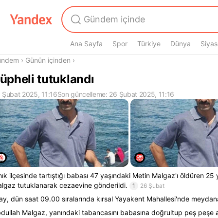
Ana Sayfa
Spor
Türkiye
Dünya
Siyas
radasın
ündem
›
Günün içinden
›
üpheli tutuklandı
 Şubat 2025, 11:16
Son güncelleme: 26 Şubat 2025, 11:16
nık ilçesinde tartıştığı babası 47 yaşındaki Metin Malgaz'ı öldüren 25
lgaz tutuklanarak cezaevine gönderildi.
1
26 Şubat
ay, dün saat 09.00 sıralarında kırsal Yayakent Mahallesi'nde meydana
dullah Malgaz, yanındaki tabancasını babasına doğrultup peş peşe a