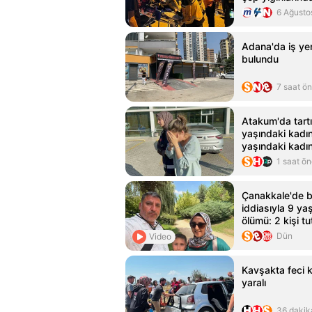
6 Ağusto
Adana'da iş yer
bulundu
7 saat ö
Atakum'da tart
yaşındaki kadın
yaşındaki kadın
1 saat ö
Çanakkale'de b
iddiasıyla 9 y
ölümü: 2 kişi tu
Dün
Video
Kavşakta feci k
yaralı
36 dakik