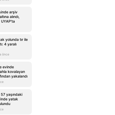
sinde arşiv
ltına alındı,
i UYAP'ta
k yolunda tır ile
ı: 4 yaralı
a önce
e evinde
ilahla kovalayan
afından yakalandı
nce
 57 yaşındaki
vinde yatak
ulundu
nce