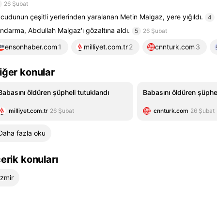
26 Şubat
cudunun çeşitli yerlerinden yaralanan Metin Malgaz, yere yığıldı.
4
ndarma, Abdullah Malgaz'ı gözaltına aldı.
5
26 Şubat
ensonhaber.com
1
milliyet.com.tr
2
cnnturk.com
3
iğer konular
Babasını öldüren şüpheli tutuklandı
Babasını öldüren şüphel
milliyet.com.tr
26 Şubat
cnnturk.com
26 Şubat
Daha fazla oku
çerik konuları
İzmir