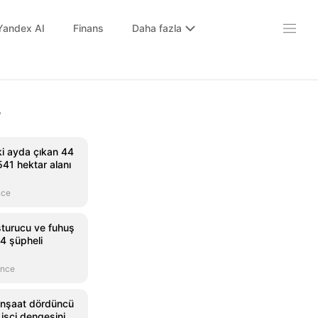
Yandex AI
Finans
Daha fazla
r
ki ayda çıkan 44
41 hektar alanı
nce
turucu ve fuhuş
 14 şüpheli
önce
inşaat dördüncü
 işçi dengesini