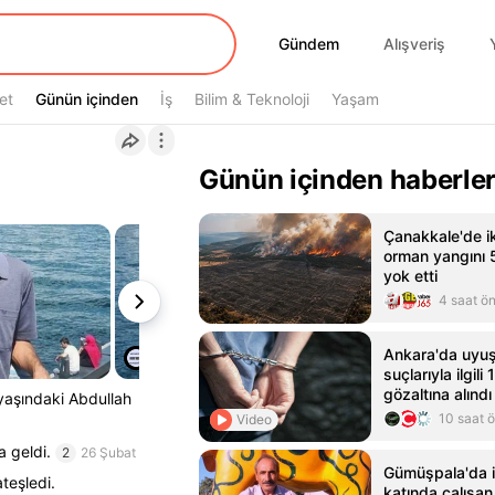
Gündem
Gündem
Alışveriş
et
Günün içinden
Günün içinden
İş
Bilim & Teknoloji
Yaşam
Günün içinden haberle
Çanakkale'de i
orman yangını 5
yok etti
4 saat ö
Ankara'da uyuş
suçlarıyla ilgili
gözaltına alındı
 yaşındaki Abdullah
10 saat 
Video
 geldi.
2
26 Şubat
Gümüşpala'da 
teşledi.
katında çalışan