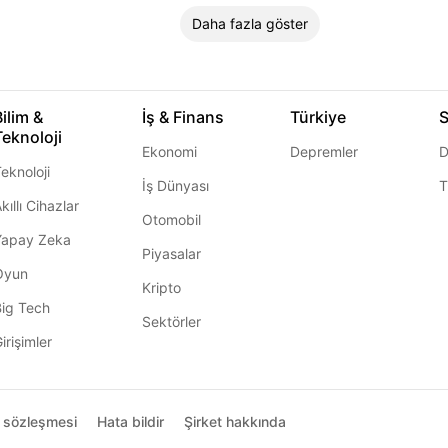
Daha fazla göster
Bilim &
İş & Finans
Türkiye
S
Teknoloji
Ekonomi
Depremler
D
eknoloji
İş Dünyası
T
kıllı Cihazlar
Otomobil
Yapay Zeka
Piyasalar
Oyun
Kripto
Big Tech
Sektörler
irişimler
ı sözleşmesi
Hata bildir
Şirket hakkında