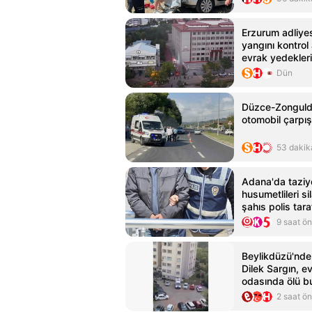
Erzurum adliye
yangını kontrol a
evrak yedekler
Dün
Düzce-Zongulda
otomobil çarpışt
53 dakik
Adana'da taziy
husumetlileri s
şahıs polis tar
9 saat ö
Beylikdüzü'nde
Dilek Sargın, e
odasında ölü b
2 saat ö