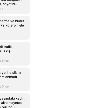
, hayatını
nce
ndarma ve hudut
,72 kg eroin ele
l trafik
: 3 kişi
a önce
yerine silahlı
yaralanmadı
a önce
yaşındaki kadın,
 alınamayınca
a bulundu