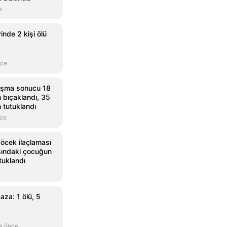
s
inde 2 kişi ölü
nce
ışma sonucu 18
 bıçaklandı, 35
 tutuklandı
nce
öcek ilaçlaması
aşındaki çocuğun
tuklandı
aza: 1 ölü, 5
a önce