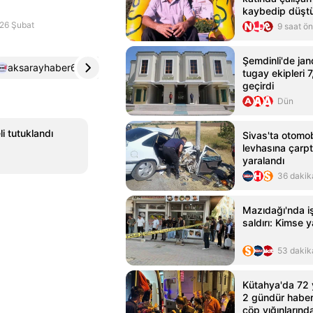
kaybedip düştü
kaybetti
26 Şubat
9 saat ö
Şemdinli'de ja
aksarayhaber68.com
4
sabah.com.tr
5
tugay ekipleri 7
geçirdi
Dün
i tutuklandı
Sivas'ta otomobi
levhasına çarptı
yaralandı
36 dakik
Mazıdağı'nda iş 
saldırı: Kimse 
53 dakik
Kütahya'da 72 
2 gündür haber
çöp yığınlarınd