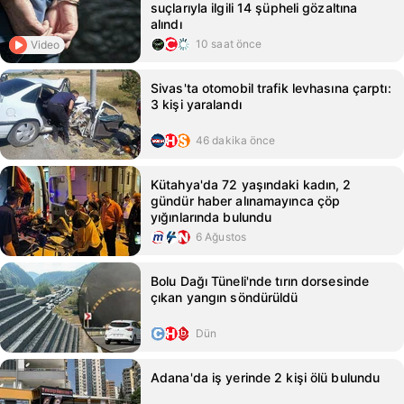
suçlarıyla ilgili 14 şüpheli gözaltına
alındı
10 saat önce
Video
Sivas'ta otomobil trafik levhasına çarptı:
3 kişi yaralandı
46 dakika önce
Kütahya'da 72 yaşındaki kadın, 2
gündür haber alınamayınca çöp
yığınlarında bulundu
6 Ağustos
Bolu Dağı Tüneli'nde tırın dorsesinde
çıkan yangın söndürüldü
Dün
Adana'da iş yerinde 2 kişi ölü bulundu