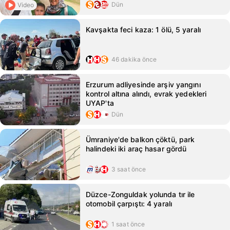
Dün
Video
Kavşakta feci kaza: 1 ölü, 5 yaralı
46 dakika önce
Erzurum adliyesinde arşiv yangını
kontrol altına alındı, evrak yedekleri
UYAP'ta
Dün
Ümraniye'de balkon çöktü, park
halindeki iki araç hasar gördü
3 saat önce
Düzce-Zonguldak yolunda tır ile
otomobil çarpıştı: 4 yaralı
1 saat önce