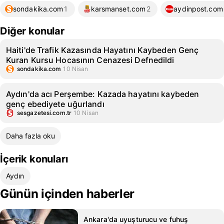
sondakika.com
1
karsmanset.com
2
aydinpost.com
Diğer konular
Haiti'de Trafik Kazasında Hayatını Kaybeden Genç
Kuran Kursu Hocasının Cenazesi Defnedildi
sondakika.com
10 Nisan
Aydın'da acı Perşembe: Kazada hayatını kaybeden
genç ebediyete uğurlandı
sesgazetesi.com.tr
10 Nisan
Daha fazla oku
İçerik konuları
Aydın
Günün içinden haberler
Ankara'da uyuşturucu ve fuhuş