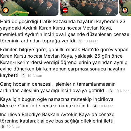
Haiti'de geçirdiği trafik kazasında hayatını kaybeden 23
yaşındaki Aydınlı Kuran kursu hocası Mevlan Kaya,
memleketi Aydın'ın İncirliova ilçesinde düzenlenen cenaze
töreninin ardından toprağa verildi.
1
10 Nisan
Edinilen bilgiye göre, gönüllü olarak Haiti'de görev yapan
Kuran Kursu hocası Mevlan Kaya, yaklaşık 25 gün önce
Kuran-ı Kerim dersi verdiği öğrencilerinin yanından ayrılıp
evine dönerken bir kamyonun çarpması sonucu hayatını
kaybetti.
2
10 Nisan
Genç hocanın cenazesi, işlemlerin tamamlanmasının
ardından ailesinin yaşadığı İncirliova’ya getirildi.
3
10 Nisan
Kaya için bugün öğle namazına müteakip İncirliova
Merkez Camii’nde cenaze namazı kılındı.
4
10 Nisan
İncirliova Belediye Başkanı Aytekin Kaya da cenaze
törenine katılarak aileye baş sağlığı dileklerini iletti.
5
10 Nisan