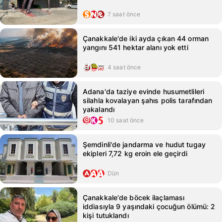
7 saat önce
Çanakkale'de iki ayda çıkan 44 orman
yangını 541 hektar alanı yok etti
4 saat önce
Adana'da taziye evinde husumetlileri
silahla kovalayan şahıs polis tarafından
yakalandı
10 saat önce
Şemdinli'de jandarma ve hudut tugay
ekipleri 7,72 kg eroin ele geçirdi
Dün
Çanakkale'de böcek ilaçlaması
iddiasıyla 9 yaşındaki çocuğun ölümü: 2
kişi tutuklandı