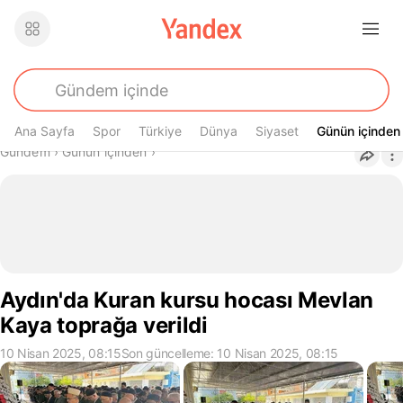
Ana Sayfa
Spor
Türkiye
Dünya
Siyaset
Günün içinden
Günün içinden
Buradasın
Gündem
›
Günün içinden
›
Aydın'da Kuran kursu hocası Mevlan
Kaya toprağa verildi
10 Nisan 2025, 08:15
Son güncelleme: 10 Nisan 2025, 08:15