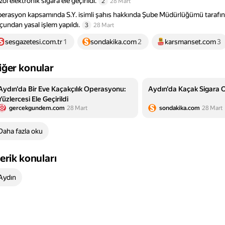
zol elektronik sigara ele geçirildi.
2
28 Mart
erasyon kapsamında S.Y. isimli şahıs hakkında Şube Müdürlüğümü taraf
çundan yasal işlem yapıldı.
3
28 Mart
sesgazetesi.com.tr
1
sondakika.com
2
karsmanset.com
3
iğer konular
Aydın'da Bir Eve Kaçakçılık Operasyonu:
Aydın'da Kaçak Sigara
Yüzlercesi Ele Geçirildi
gercekgundem.com
28 Mart
sondakika.com
28 Mart
Daha fazla oku
çerik konuları
Aydın