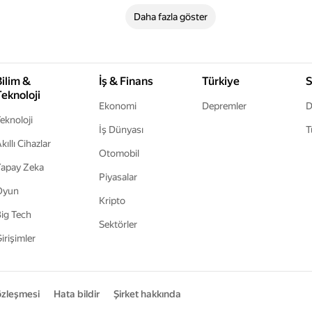
Daha fazla göster
Bilim &
İş & Finans
Türkiye
S
Teknoloji
Ekonomi
Depremler
D
eknoloji
İş Dünyası
T
kıllı Cihazlar
Otomobil
apay Zeka
Piyasalar
Oyun
Kripto
ig Tech
Sektörler
irişimler
sözleşmesi
Hata bildir
Şirket hakkında