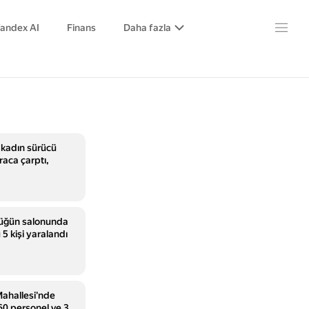
andex AI
Finans
Daha fazla
 kadın sürücü
raca çarptı,
düğün salonunda
5 kişi yaralandı
Mahallesi'nde
60 personel ve 3