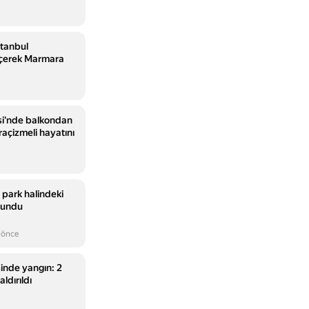
stanbul
çerek Marmara
si'nde balkondan
açizmeli hayatını
i park halindeki
lundu
 önce
inde yangın: 2
ldırıldı