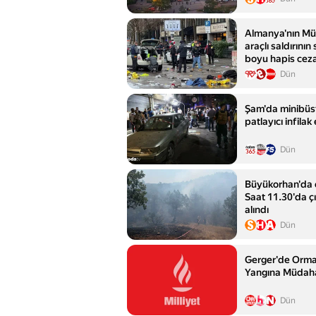
Almanya'nın Mü
araçlı saldırını
boyu hapis ceza
Dün
Şam'da minibüst
patlayıcı infilak 
Dün
Büyükorhan'da 
Saat 11.30'da çık
alındı
Dün
Gerger'de Orma
Yangına Müdaha
Dün