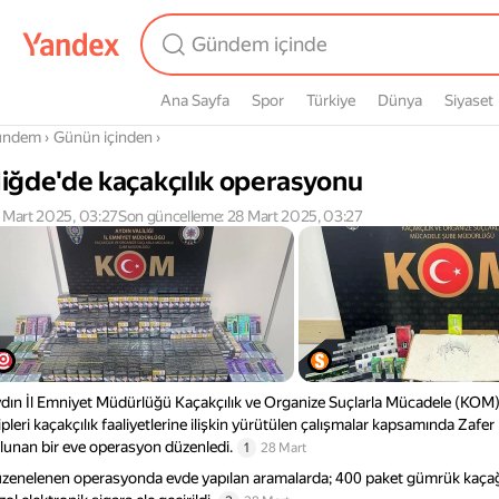
Ana Sayfa
Spor
Türkiye
Dünya
Siyaset
radasın
ündem
›
Günün içinden
›
iğde'de kaçakçılık operasyonu
 Mart 2025, 03:27
Son güncelleme: 28 Mart 2025, 03:27
dın İl Emniyet Müdürlüğü Kaçakçılık ve Organize Suçlarla Mücadele (KO
ipleri kaçakçılık faaliyetlerine ilişkin yürütülen çalışmalar kapsamında Zafer
lunan bir eve operasyon düzenledi.
1
28 Mart
zenelenen operasyonda evde yapılan aramalarda; 400 paket gümrük kaçağı