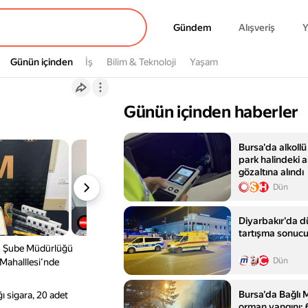
Gündem
Gündem
Alışveriş
Y
Günün içinden
Günün içinden
İş
Bilim & Teknoloji
Yaşam
Günün içinden haberler
Bursa'da alkollü
park halindeki a
gözaltına alındı
Dün
Diyarbakır'da 
tartışma sonucu 
M) Şube Müdürlüğü
Dün
 Mahalllesi’nde
Bursa'da Bağlı 
 sigara, 20 adet
orman yangını: 