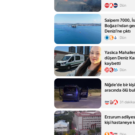
Dün
Saipem 7000, İ
Boğazı'ndan ge
Denizi'ne çıktı
Dün
Yaslıca Mahalle
düşen Deniz Kar
kaybetti
Dün
Niğde'de bir kiş
aracında ölü bu
31 dakika
Erzurum adliyes
kişi hastaneye ka
Dün