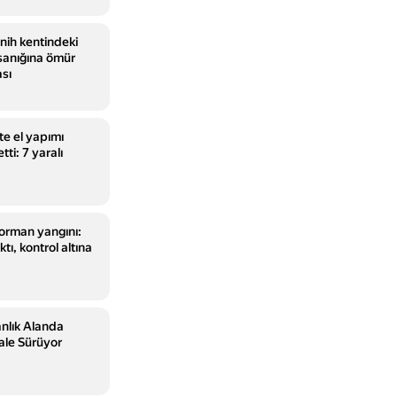
nih kentindeki
n sanığına ömür
sı
e el yapımı
etti: 7 yaralı
orman yangını:
tı, kontrol altına
nlık Alanda
le Sürüyor