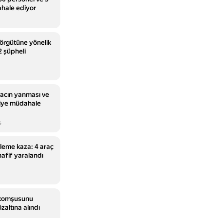
hale ediyor
 örgütüne yönelik
 şüpheli
racın yanması ve
aiye müdahale
s
rleme kaza: 4 araç
 hafif yaralandı
komşusunu
zaltına alındı