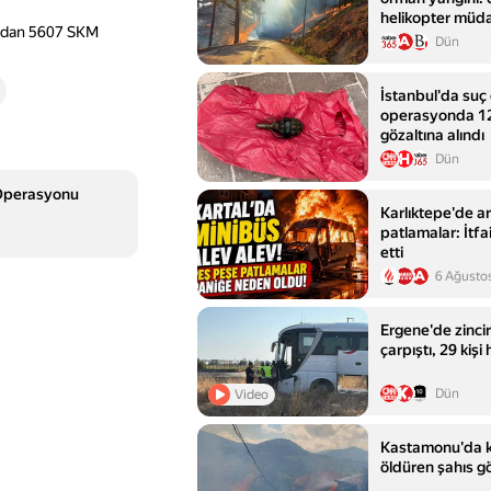
helikopter müda
ından 5607 SKM
Dün
İstanbul'da suç
operasyonda 12
gözaltına alındı
Dün
 Operasyonu
Karlıktepe'de a
patlamalar: İtf
etti
6 Ağusto
Ergene'de zinci
çarpıştı, 29 kişi
Dün
Video
Kastamonu'da 
öldüren şahıs gö