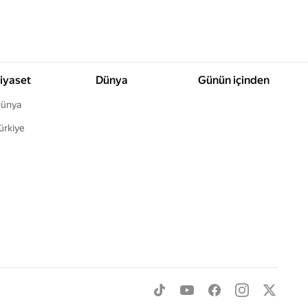
iyaset
Dünya
Günün içinden
ünya
ürkiye