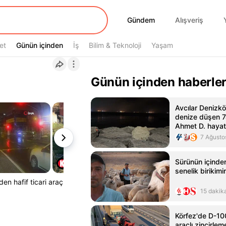
Gündem
Gündem
Alışveriş
et
Günün içinden
Günün içinden
İş
Bilim & Teknoloji
Yaşam
Günün içinden haberle
Avcılar Denizkö
denize düşen 7
Ahmet D. hayatı
7 Ağusto
Sürünün içinden 
senelik birikim
en hafif ticari araç
15 dakik
Körfez'de D-10
araçlı zincirle