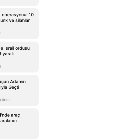
ik operasyonu: 10
unk ve silahlar
s
e İsrail ordusu
1 yaralı
s
açan Adamın
ıyla Geçti
a önce
i'nde araç
yaralandı