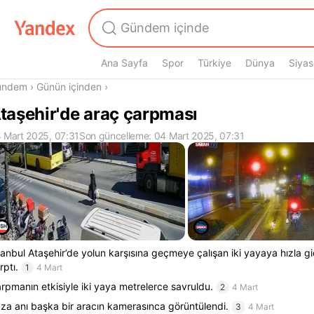
Ana Sayfa
Spor
Türkiye
Dünya
Siyas
radasın
ündem
›
Günün içinden
›
taşehir'de araç çarpması
 Mart 2025, 07:31
Son güncelleme: 04 Mart 2025, 07:31
tanbul Ataşehir’de yolun karşısına geçmeye çalışan iki yayaya hızla gid
rptı.
1
4 Mart
rpmanın etkisiyle iki yaya metrelerce savruldu.
2
4 Mart
za anı başka bir aracın kamerasınca görüntülendi.
3
4 Mart