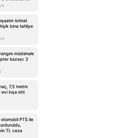
nce
şaatın istinat
tişik bina tahliye
nce
yangını müdahale
opter kazası: 2
s
aç, 7,5 metre
evi inşa etti
ı otomobil PTS ile
durduruldu,
in TL ceza