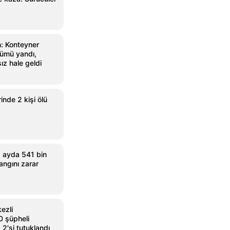
n: Konteyner
ümü yandı,
ız hale geldi
inde 2 kişi ölü
 ayda 541 bin
angını zarar
ezli
 şüpheli
, 2'si tutuklandı