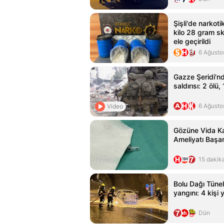
Şişli'de narkot
kilo 28 gram sk
ele geçirildi
6 Ağusto
Gazze Şeridi'nd
saldırısı: 2 ölü, 
6 Ağusto
Video
Gözüne Vida K
Ameliyatı Başar
15 dakik
Bolu Dağı Tünel
yangını: 4 kişi 
Dün