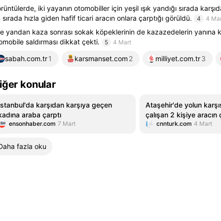
rüntülerde, iki yayanın otomobiller için yeşil ışık yandığı sırada karşı
 sırada hızla giden hafif ticari aracın onlara çarptığı görüldü.
4
4 Mar
e yandan kaza sonrası sokak köpeklerinin de kazazedelerin yanına k
omobile saldırması dikkat çekti.
5
4 Mart
sabah.com.tr
1
karsmanset.com
2
milliyet.com.tr
3
iğer konular
İstanbul'da karşıdan karşıya geçen
Ataşehir'de yolun karş
kadına araba çarptı
çalışan 2 kişiye aracın
ensonhaber.com
7 Mart
cnnturk.com
4 Mart
kamerada
Daha fazla oku