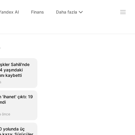
Yandex AI
Finans
Daha fazla
r
şkler Sahili'nde
4 yaşındaki
nı kaybetti
s
'ihanet' çıktı: 19
imdi
a önce
0 yolunda üç
me kaza: Sürücüler