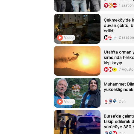
1 saat ö
Çekmeköy'de in
duvarı çöktü, bi
edildi
2 saat ö
Video
Utah'ta orman 
sırasında helik
kişi kayıp
7 Ağusto
Muhammet Dilm
yüksekliğindeki 
Dün
Video
Bursa'da çalınt
takip edilerek 
sürücüye 380 b
Dün