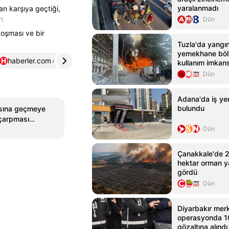
yaralanmadı
dan karşıya geçtiği,
t
Dün
oşması ve bir
Tuzla'da yangı
yemekhane böl
haberler.com
4
iha.com.tr
5
kullanım imkans
Dün
Adana'da iş yer
bulundu
ısına geçmeye
 çarpması
Dün
Çanakkale'de 2
hektar orman y
gördü
Dün
Diyarbakır merk
operasyonda 10
gözaltına alındı