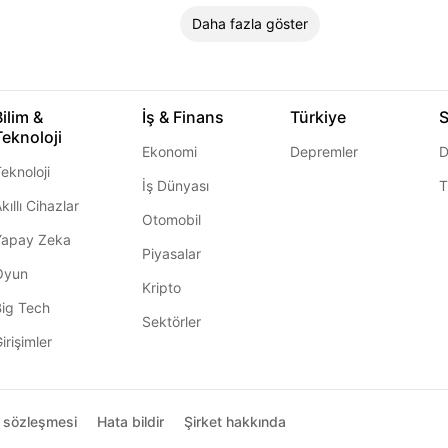
Daha fazla göster
Bilim &
İş & Finans
Türkiye
S
Teknoloji
Ekonomi
Depremler
D
eknoloji
İş Dünyası
T
kıllı Cihazlar
Otomobil
Yapay Zeka
Piyasalar
Oyun
Kripto
Big Tech
Sektörler
irişimler
ı sözleşmesi
Hata bildir
Şirket hakkında