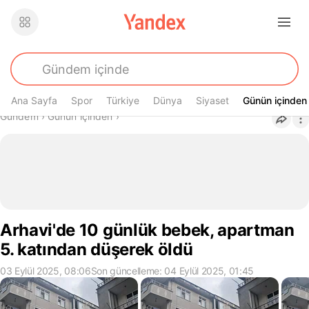
Ana Sayfa
Spor
Türkiye
Dünya
Siyaset
Günün içinden
Günün içinden
Buradasın
Gündem
›
Günün içinden
›
Arhavi'de 10 günlük bebek, apartman
5. katından düşerek öldü
03 Eylül 2025, 08:06
Son güncelleme: 04 Eylül 2025, 01:45