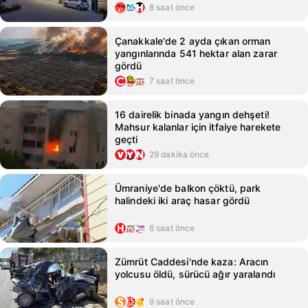
8 saat önce
Çanakkale'de 2 ayda çıkan orman
yangınlarında 541 hektar alan zarar
gördü
7 saat önce
16 dairelik binada yangın dehşeti!
Mahsur kalanlar için itfaiye harekete
geçti
29 dakika önce
Ümraniye'de balkon çöktü, park
halindeki iki araç hasar gördü
6 saat önce
Zümrüt Caddesi'nde kaza: Aracın
yolcusu öldü, sürücü ağır yaralandı
9 saat önce