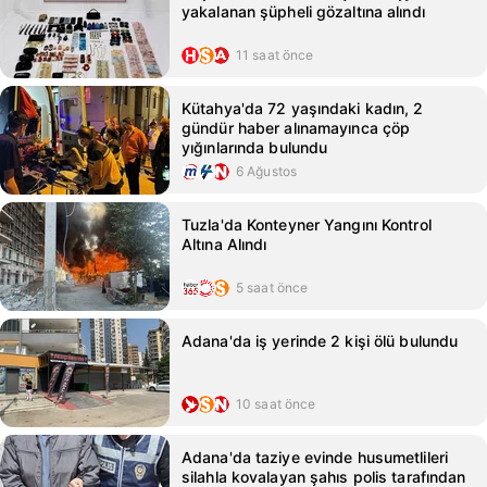
yakalanan şüpheli gözaltına alındı
11 saat önce
Kütahya'da 72 yaşındaki kadın, 2
gündür haber alınamayınca çöp
yığınlarında bulundu
6 Ağustos
Tuzla'da Konteyner Yangını Kontrol
Altına Alındı
5 saat önce
Adana'da iş yerinde 2 kişi ölü bulundu
10 saat önce
Adana'da taziye evinde husumetlileri
silahla kovalayan şahıs polis tarafından