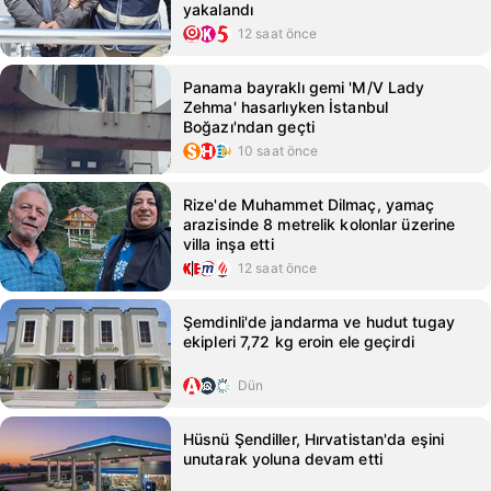
yakalandı
12 saat önce
Panama bayraklı gemi 'M/V Lady
Zehma' hasarlıyken İstanbul
Boğazı'ndan geçti
10 saat önce
Rize'de Muhammet Dilmaç, yamaç
arazisinde 8 metrelik kolonlar üzerine
villa inşa etti
12 saat önce
Şemdinli'de jandarma ve hudut tugay
ekipleri 7,72 kg eroin ele geçirdi
Dün
Hüsnü Şendiller, Hırvatistan'da eşini
unutarak yoluna devam etti