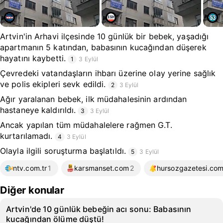
Artvin'in Arhavi ilçesinde 10 günlük bir bebek, yaşadığı
apartmanın 5 katından, babasının kucağından düşerek
hayatını kaybetti.
1
3 Eylül
Çevredeki vatandaşların ihbarı üzerine olay yerine sağlık
ve polis ekipleri sevk edildi.
2
3 Eylül
Ağır yaralanan bebek, ilk müdahalesinin ardından
hastaneye kaldırıldı.
3
3 Eylül
Ancak yapılan tüm müdahalelere rağmen G.T.
kurtarılamadı.
4
3 Eylül
Olayla ilgili soruşturma başlatıldı.
5
3 Eylül
ntv.com.tr
1
karsmanset.com
2
hursozgazetesi.co
Diğer konular
Artvin'de 10 günlük bebeğin acı sonu: Babasının
kucağından ölüme düştü!