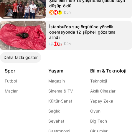
Şelaleleri'nde 14 yaşındaki çocuk suya
düşüp öldü
Dün
İstanbul'da suç örgütüne yönelik
operasyonda 12 şüpheli gözaltına
alındı
Dün
Daha fazla göster
Spor
Yaşam
Bilim & Teknoloji
Futbol
Magazin
Teknoloji
Maçlar
Sinema & TV
Akıllı Cihazlar
Kültür-Sanat
Yapay Zeka
Sağlık
Oyun
Seyahat
Big Tech
Gastronomi
Girişimler