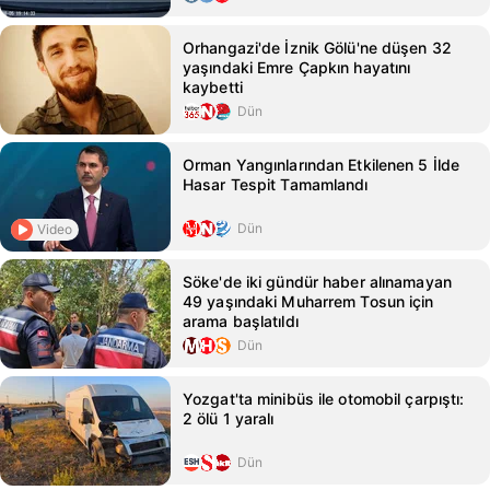
Orhangazi'de İznik Gölü'ne düşen 32
yaşındaki Emre Çapkın hayatını
kaybetti
Dün
Orman Yangınlarından Etkilenen 5 İlde
Hasar Tespit Tamamlandı
Dün
Video
Söke'de iki gündür haber alınamayan
49 yaşındaki Muharrem Tosun için
arama başlatıldı
Dün
Yozgat'ta minibüs ile otomobil çarpıştı:
2 ölü 1 yaralı
Dün