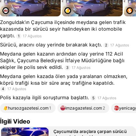
Zonguldak’ın Çaycuma ilçesinde meydana gelen trafik
kazasında bir sürücü seyir halindeyken iki otomobile
çarptı.
1
17 Ağustos
Sürücü, aracını olay yerinde bırakarak kaçtı.
2
17 Ağustos
Meydana gelen kazanın ardından olay yerine 112 Acil
Sağlık, Çaycuma Belediyesi İtfaiye Müdürlüğüne bağlı
ekipler ile polis sevk edildi.
3
17 Ağustos
Meydana gelen kazada ölen yada yaralanan olmazken,
köprü trafiği kısa bir süre araç trafiğine kapatıldı.
4
17 Ağustos
Polis kazayla ilgili soruşturma başlattı.
5
17 Ağustos
hursozgazetesi.com
1
imzagazetesi.com
2
yenicag
İlgili Video
Çaycuma’da araçlara çarpan sürücü