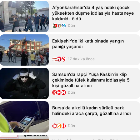
Afyonkarahisar'da 4 yaşındaki çocuk
yüksekten düşme iddiasıyla hastaneye
kaldırıldı, öldü
Dün
Eskişehir'de iki katlı binada yangın
paniği yaşandı
17 dakika önce
Samsun'da rapçi Yüşa Keskin'in klip
çekiminde tüfek kullanımı iddiasıyla 5
kişi gözaltına alındı
Dün
Bursa'da alkollü kadın sürücü park
halindeki araca çarptı, gözaltına alındı
Dün