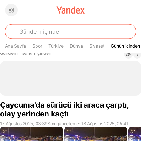
Ana Sayfa
Spor
Türkiye
Dünya
Siyaset
Günün içinden
Günün içinden
Buradasın
Gündem
›
Günün içinden
›
Çaycuma'da sürücü iki araca çarptı,
olay yerinden kaçtı
17 Ağustos 2025, 03:39
Son güncelleme: 18 Ağustos 2025, 05:41