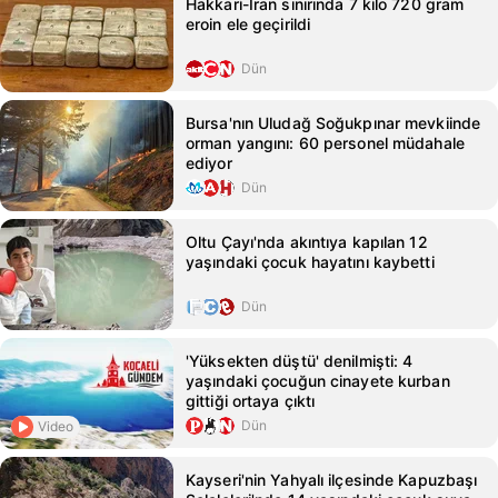
Hakkari-İran sınırında 7 kilo 720 gram
eroin ele geçirildi
Dün
Bursa'nın Uludağ Soğukpınar mevkiinde
orman yangını: 60 personel müdahale
ediyor
Dün
Oltu Çayı'nda akıntıya kapılan 12
yaşındaki çocuk hayatını kaybetti
Dün
'Yüksekten düştü' denilmişti: 4
yaşındaki çocuğun cinayete kurban
gittiği ortaya çıktı
Dün
Video
Kayseri'nin Yahyalı ilçesinde Kapuzbaşı