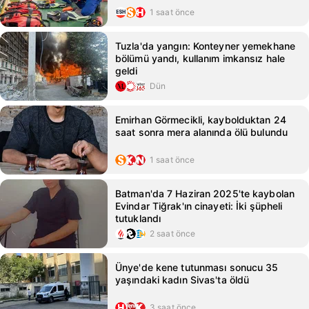
1 saat önce
Tuzla'da yangın: Konteyner yemekhane
bölümü yandı, kullanım imkansız hale
geldi
Dün
Emirhan Görmecikli, kaybolduktan 24
saat sonra mera alanında ölü bulundu
1 saat önce
Batman'da 7 Haziran 2025'te kaybolan
Evindar Tiğrak'ın cinayeti: İki şüpheli
tutuklandı
2 saat önce
Ünye'de kene tutunması sonucu 35
yaşındaki kadın Sivas'ta öldü
3 saat önce