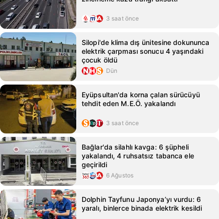
3 saat önce
Silopi'de klima dış ünitesine dokununca
elektrik çarpması sonucu 4 yaşındaki
çocuk öldü
Dün
Eyüpsultan'da korna çalan sürücüyü
tehdit eden M.E.Ö. yakalandı
3 saat önce
Bağlar'da silahlı kavga: 6 şüpheli
yakalandı, 4 ruhsatsız tabanca ele
geçirildi
6 Ağustos
Dolphin Tayfunu Japonya’yı vurdu: 6
yaralı, binlerce binada elektrik kesildi