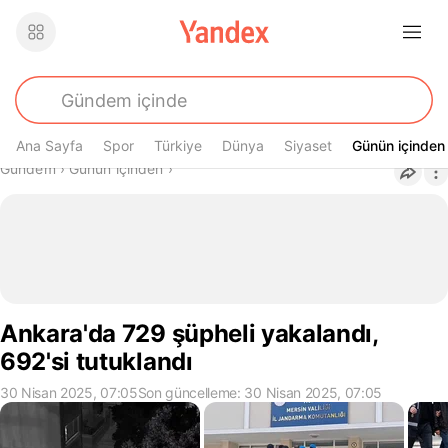
Ana Sayfa
Spor
Türkiye
Dünya
Siyaset
Günün içinden
Günün içinden
Buradasın
Gündem
›
Günün içinden
›
Ankara'da 729 şüpheli yakalandı,
692'si tutuklandı
30 Nisan 2025, 07:05
Son güncelleme: 30 Nisan 2025, 07:05