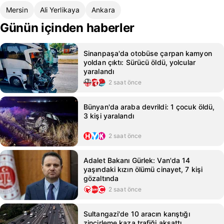
Mersin
Ali Yerlikaya
Ankara
Günün içinden haberler
Sinanpaşa'da otobüse çarpan kamyon
yoldan çıktı: Sürücü öldü, yolcular
yaralandı
2 saat önce
Bünyan'da araba devrildi: 1 çocuk öldü,
3 kişi yaralandı
2 saat önce
Adalet Bakanı Gürlek: Van'da 14
yaşındaki kızın ölümü cinayet, 7 kişi
gözaltında
2 saat önce
Sultangazi'de 10 aracın karıştığı
zincirleme kaza trafiği aksattı