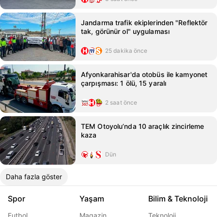
Jandarma trafik ekiplerinden "Reflektör
tak, görünür ol" uygulaması
25 dakika önce
Afyonkarahisar'da otobüs ile kamyonet
çarpışması: 1 ölü, 15 yaralı
2 saat önce
TEM Otoyolu’nda 10 araçlık zincirleme
kaza
Dün
Daha fazla göster
Spor
Yaşam
Bilim & Teknoloji
Futbol
Magazin
Teknoloji